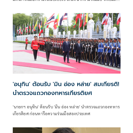
นาม MOU 3 ฉบับ เสริมสร้างความร่วมมือแรงงาน -จัดการ
คุณภาพน้ำ -เทคโนโลยีอวกาศ
'อนุทิน' ต้อนรับ 'มิน อ่อง หล่าย' สมเกียรติ!
นำตรวจแถวกองทหารเกียรติยศ
'นายกฯ อนุทิน' ต้อนรับ 'มิน อ่อง หล่าย' นำตรวจแถวกองทหาร
เกียรติยศ ก่อนหารือความร่วมมือสองประเทศ