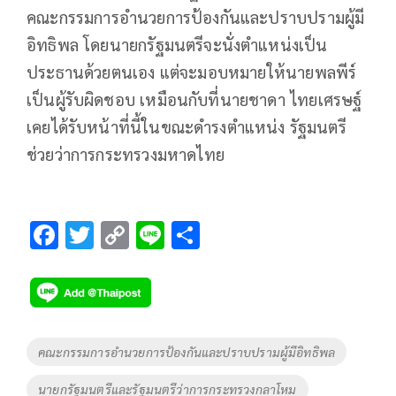
คณะกรรมการอำนวยการป้องกันและปราบปรามผู้มี
อิทธิพล โดยนายกรัฐมนตรีจะนั่งตำแหน่งเป็น
ประธานด้วยตนเอง แต่จะมอบหมายให้นายพลพีร์
เป็นผู้รับผิดชอบ เหมือนกับที่นายชาดา ไทยเศรษฐ์
เคยได้รับหน้าที่นี้ในขณะดำรงตำแหน่ง รัฐมนตรี
ช่วยว่าการกระทรวงมหาดไทย
F
T
C
Li
S
ac
wi
o
n
h
e
tt
p
e
ar
b
er
y
e
o
Li
Tags
คณะกรรมการอำนวยการป้องกันและปราบปรามผู้มีอิทธิพล
o
n
นายกรัฐมนตรีและรัฐมนตรีว่าการกระทรวงกลาโหม