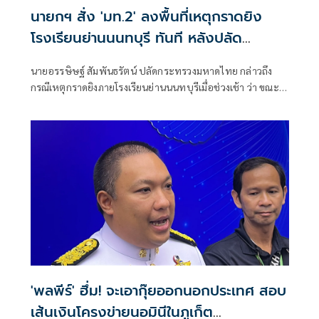
นายกฯ สั่ง 'มท.2' ลงพื้นที่เหตุกราดยิง
โรงเรียนย่านนนทบุรี ทันที หลังปลัด
มท.รายงานความคืบหน้า
นายอรรษิษฐ์ สัมพันธรัตน์ ปลัดกระทรวงมหาดไทย กล่าวถึง
กรณีเหตุกราดยิงภายโรงเรียนย่านนนทบุรีเมื่อช่วงเช้า ว่า ขณะนี้
ผู้ว่าราชการจังหวัด​นนทบุรี กำลังเดินทางไปที่เกิดเหตุ เบื้องต้น
ได้รับรายงานว่าเป็นนักเรียนใช้อาวุธปืนก่อเหตุยิงครู
'พลพีร์' ฮึ่ม! จะเอากุ๊ยออกนอกประเทศ สอบ
เส้นเงินโครงข่ายนอมินีในภูเก็ต