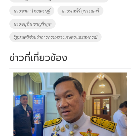
k
k
นายชาดา ไทยเศรษฐ์
นายพลพีร์ สุวรรณฉวี
นายอนุทิน ชาญวีรกูล
รัฐมนตรีช่วยว่าการกระทรวงเกษตรและสหกรณ์
ข่าวที่เกี่ยวข้อง