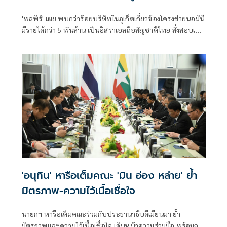
กว่า100บริษัท
'พลพีร์' เผย พบกว่าร้อยบริษัทในภูเก็ตเกี่ยวข้องโครงข่ายนอมินี
มีรายได้กว่า 5 พันล้าน เป็นอิสราเอลถือสัญชาติไทย สั่งสอบเส้น
เงิน ลั่น ดำเนินคดีเต็มที่ ฮึ่ม จะเอากุ๊ยออกนอกประเทศ
'อนุทิน' หารือเต็มคณะ 'มิน อ่อง หล่าย' ย้ำ
มิตรภาพ-ความไว้เนื้อเชื่อใจ
นายกฯ หารือเต็มคณะร่วมกับประธานาธิบดีเมียนมา ย้ำ
มิตรภาพและความไว้เนื้อเชื่อใจ เดินหน้าความร่วมมือ พร้อมลง