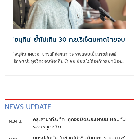
'อนุทิน' ย้ำไม่เกิน 30 ก.ย.รีเซ็ตมหาดไทยจบ
'อนุทิน' เผยรอ 'ปกรณ์' ส่งผลการตรวจสอบเป็นลายลักษณ์
อักษร ปมทุจริตสอบท้องถิ่น ยันจบ ปชช.ไม่ต้องกังวลปกป้อง
ใคร พอใจ ขรก.ยึดแนวทางปิดชื่อถือพฤติกรรม บอกไม่มีใครวิ่ง
เต้นได้ ชี้รีเซ็ต มท.จบใน ก.ย.นี้
NEWS UPDATE
ครูเล่านาทีระทึก! ถูกจ่อยิงระยะเผาขน หลบทัน
14:34 น.
รอดหวุดหวิด
นครปฐมดัน ‘กล้วยไม้-สินค้าเกษตรคุณภาพ’