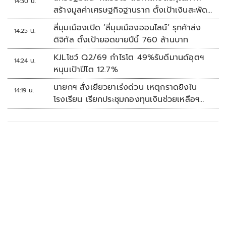
14:30 น.
สร้างมูลค่าเศรษฐกิจฐานราก ตั้งเป้าเงินสะพัด
10 ล้านบาท
สี่มุมเมืองเปิด ‘สี่มุมเมืองออนไลน์’ รุกค้าส่ง
14:25 น.
ดิจิทัล ตั้งเป้ายอดขายปีนี้ 760 ล้านบาท
KJLโชว์ Q2/69 กำไรโต 49%รับดีมานด์อุตฯ
14:24 น.
หนุนเป้าปีโต 12.7%
นายกฯ สั่งเยียวยาเร่งด่วน เหตุกราดยิงใน
14:19 น.
โรงเรียน เรียกประชุมกองทุนเงินช่วยเหลือฯ
ทันที