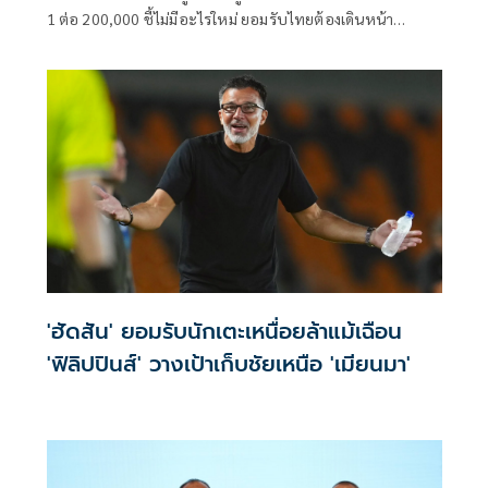
1 ต่อ 200,000​ ชี้ไม่มีอะไรใหม่ ยอมรับไทยต้องเดินหน้า
UNCLOS หลัง 'กัมพูชา' เมินเจรจาทวิภาคี เตือนกรรมการสิทธิฯ
ระวังตกเป็นเครื่องมือเขมร​
'ฮัดสัน' ยอมรับนักเตะเหนื่อยล้าแม้เฉือน
'ฟิลิปปินส์' วางเป้าเก็บชัยเหนือ 'เมียนมา'