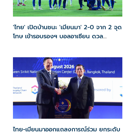
'ไทย' เปิดบ้านชนะ 'เมียนมา' 2-0 จาก 2 จุด
โทษ เข้ารอบรองฯ บอลอาเซียน ดวล
'สิงคโปร์'
ไทย-เมียนมาออกแถลงการณ์ร่วม ยกระดับ