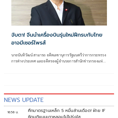
จับตา! จีนนำเครื่องบินรุ่นใหม่ฝึกรบกับไทย
อาจมีเซอร์ไพรส์
นายนันทิวัฒน์ สามารถ อดีตเลขานุการรัฐมนตรีว่าการกระทรวง
การต่างประเทศ และอดีตรองผู้อำนวยการสำนักข่าวกรองแห่ง
ชาติ โพสต์ข้อความผ่านเฟซบุ๊กในหัวข้อ "สัมพันธ์แนบแน่น"
NEWS UPDATE
ศึกมาตรฐานเหล็ก 5 หมื่นล้านเดือด! ฝ่าย IF
16:58 น.
ซัดมติแบนเตาหลอมไม่โปร่งใส