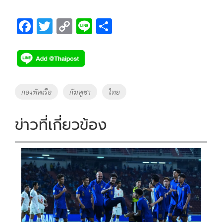
F
T
C
Li
S
ac
wi
o
n
h
e
tt
p
e
ar
b
er
y
e
o
Li
Tags
กองทัพเรือ
กัมพูชา
ไทย
o
n
k
k
ข่าวที่เกี่ยวข้อง