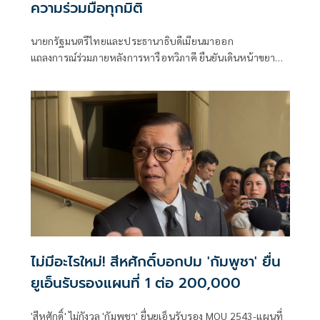
ความร่วมมือทุกมิติ
นายกรัฐมนตรีไทยและประธานาธิบดีเมียนมาออก
แถลงการณ์ร่วมภายหลังการหารือทวิภาคี ยืนยันเดินหน้าขยาย
ความร่วมมือด้านความมั่นคง เศรษฐกิจ การค้าชายแดน การ
ปราบปรามอาชญากรรมข้ามชา
ไม่มีอะไรใหม่! สีหศักดิ์บอกปม 'กัมพูชา' ยื่น
ยูเอ็นรับรองแผนที่ 1 ต่อ 200,000
'สีหศักดิ์' ไม่กังวล 'กัมพูชา' ยื่นยูเอ็นรับรอง MOU 2543-แผนที่