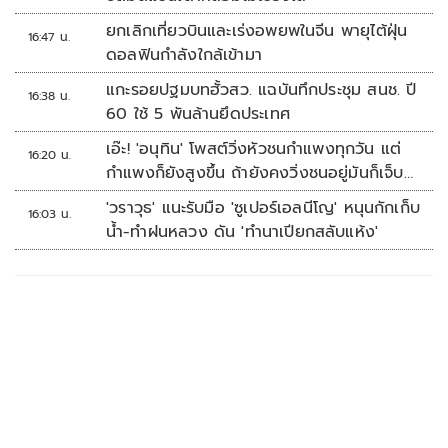
ยกเลิกเที่ยวบินและเร่งอพยพในจีน พายุไต้ฝุ่น
16:47 น.
ดอลฟินกำลังใกล้เข้ามา
แกะรอยปฐมบทฮั้วสว. แฉบันทึกประชุม สนช. ปี
16:38 น.
60 ใช้ 5 พันล้านยึดประเทศ
เอ๊ะ! 'อนุทิน' โพสต์วิ่งหัวชนกำแพงทุกวัน แต่
16:20 น.
กำแพงก็ยังสูงขึ้น ถ้ายังคงวิ่งชนอยู่มันก็เจ็บ
หัวอีก
'วราวุธ' แนะรับมือ 'ซูเปอร์เอลนีโญ' หนุนกักเก็บ
16:03 น.
น้ำ-ทำฝนหลวง ดัน 'ทำนาเปียกสลับแห้ง'