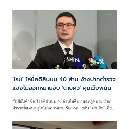
'โรม' ไล่บี้คดีสินบน 40 ล้าน ง้างปากตำรวจ
แจงไม่ออกหมายจับ 'นายคิว' คุมเว็บพนัน
"รังสิมันต์" ข้องใจคดีสินบน 40 ล้านไม่คืบ กมธ.กฎหมาย เรียก
ตำรวจชี้แจงเหตุใดไม่ออกหมายเรียก-หมายจับ "นายคิว" เอี่ยว
เว็บพนันกว่า 4,000 เว็บ พร้อมตั้ง 2 ปมสงสัย "ไชยชนก" แจ้ง
ความเท็จ หรือเจ้าหน้าที่ละเว้นปฏิบัติหน้าที่