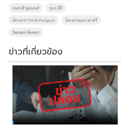
o
n
ธนชาติ นุ่มนนท์
รมว.ดีอี
k
k
โครงการ TH-AI Passport
โครงการแจก AI ฟรี
ไชยชนก ชิดชอบ
ข่าวที่เกี่ยวข้อง