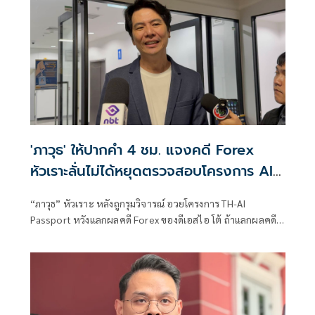
'ภาวุธ' ให้ปากคำ 4 ชม. แจงคดี Forex
หัวเราะลั่นไม่ได้หยุดตรวจสอบโครงการ AI
แลกจบคดี
“ภาวุธ” หัวเราะ หลังถูกรุมวิจารณ์ อวยโครงการ TH-AI
Passport หวังแลกผลคดี Forex ของดีเอสไอ โต้ ถ้าแลกผลคดี
ได้คงไม่มายืนอยู่ตรงนี้ รับลดบทบาทตรวจสอบ เหตุติดภารกิจ
งานประชุมคณะอนุฯหลายชุด เผยยังมีเพื่อน สส.รายอื่นของ
พรรคประชาชน รับผิดชอบโดยตรงอยู่แล้ว