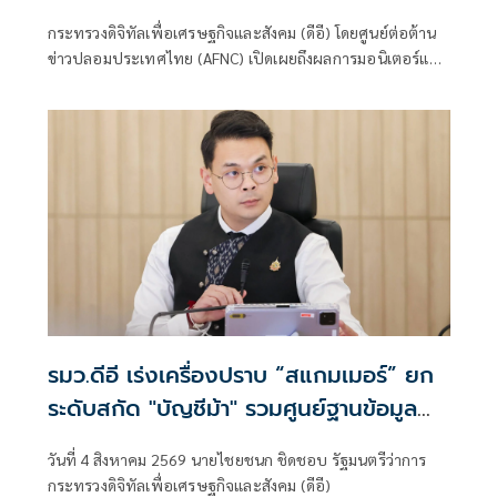
หลอก สูญเงิน-ข้อมูลส่วนบุคคล
กระทรวงดิจิทัลเพื่อเศรษฐกิจและสังคม (ดีอี) โดยศูนย์ต่อต้าน
ข่าวปลอมประเทศไทย (AFNC) เปิดเผยถึงผลการมอนิเตอร์และ
รับแจ้งข่าวปลอม ซึ่งเป็นไปตามนโยบายการป้องกันและแก้ไข
ปัญหาภัยความมั่นคงและภัยทางสังคมของนายไชยชนก ชิดชอบ
รัฐมนตรีว่าการกระทรวงดิจิทัลเพื่อเศรษฐกิจและสังคม (ดีอี)
โดยยกระดับความสำคัญเรื่องการสร้างความตระหนักรู้เท่าทัน
ภัยอาชญากรรมทางเทคโนโลยี ข่าวปลอม และข้อมูลบิดเบือน
รมว.ดีอี เร่งเครื่องปราบ “สแกมเมอร์” ยก
ระดับสกัด "บัญชีม้า" รวมศูนย์ฐานข้อมูล
เร่งรัดคืนเงินผู้เสียหาย เดินหน้าแผนสร้าง
วันที่ 4 สิงหาคม 2569 นายไชยชนก ชิดชอบ รัฐมนตรีว่าการ
ภูมิคุ้มกันประชาชน
กระทรวงดิจิทัลเพื่อเศรษฐกิจและสังคม (ดีอี)