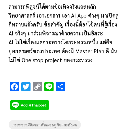
สามารถพิสูจน์ได้ตามข้อเท็จจริงและหลัก
วิทยาศาสตร์ เอาเอกสาร เอา AI App ต่างๆ มาเปิดดู
ก็ทราบแล้วครับ ข้อสำคัญ เรื่องนี้ต้องใช้คนที่รู้เรื่อง
AI จริงๆ มาร่วมพิจารณาด้วยความเป็นอิสระ
AI ไม่ใช่เรื่องแค่กระทรวงใดกระทรวงหนึ่ง แต่คือ
ยุทธศาสตร์ของประเทศ ต้องมี Master Plan ดี มัน
ไม่ใช่ One stop project ของกระทรวง
F
T
C
Li
S
ac
wi
o
n
h
e
tt
p
e
ar
b
er
y
e
o
Li
Tags
กระทรวงดิจิตอลเพื่อเศรษฐกิจและสังคม