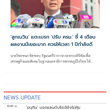
'ลูกเนวิน' แตะเบรก 'ปรับ ครม.' ชี้ 4 เดือน
ผลงานมีเยอะมาก ควรให้เวลา 1 ปีกำลังดี
นายไชยชนก ชิดชอบ รัฐมนตรีว่าการกระทรวงดิจิทัลเพื่อ
เศรษฐกิจและสังคม ในฐานะเลขาธิการพรรคภูมิใจไทย ให้
สัมภาษณ์กรณี กระแสข่าวเรียกร้องให้มีการปรับคณะรัฐมนตรี
(ครม.) และปรับกลุ่มลูกเทพที่ไม่มีผลงานออก ว่า สำหรับการ
ปรับครม.
NEWS UPDATE
13:45 น.
‘อนุทิน’ บอกแลนด์บริดจ์ยังไม่คุ้ม