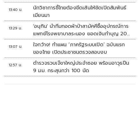
นักวิชาการชี้ไทยต้องขีดเส้นให้ชัดเปิดสัมพันธ์
13:40 น.
เมียนมา
'อนุทิน' นำทีมทอดผ้าป่าสามัคคีซื้ออุปกรณ์การ
13:29 น.
แพทย์โรงพยาบาลระนอง ยอดเงินทำบุญ 20
ล้านบาท
ใจกว้าง! ทำแผน ‘ภาครัฐระบบเปิด’ ฉบับแรก
13:07 น.
ของไทย เปิดประชาชนตรวจสอบงบ
ตำรวจรวบเจ๊ขาใหญ่ประจำซอย พร้อมอาวุธปืน
12:57 น.
9 มม. กระสุนกว่า 100 นัด