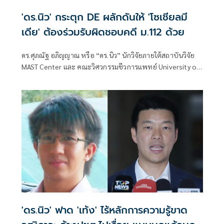
'ดร.นิว' กระตุก DE ผลักดันให้ 'โซเชียลมี
เดีย' ต้องร่วมรับผิดชอบคดี ม.112 ด้วย
ดร.ศุภณัฐ อภิญญาณ หรือ “ดร.นิว” นักวิจัยภายใต้สถาบันวิจัย
MAST Center และ คณะวิศวกรรมชีวการแพทย์ University of
Arkansas ประเทศสหรัฐอเมริกา โพสต์ข้อความว่า DE ควรผลัก
ดันให้
'ดร.นิว' ฟาด 'เท้ง' ไร้หลักการความรู้ขาด