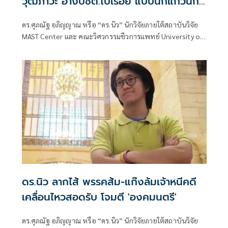
วุฒิภาวะ อ้างปชต.ไปเรื่อย แบบนกแก้วนก
ขุนทอง
ดร.ศุภณัฐ อภิญญาณ หรือ “ดร.นิว” นักวิจัยภายใต้สถาบันวิจัย
MAST Center และ คณะวิศวกรรมชีวการแพทย์ University of
Arkansas ประเทศสหรัฐอเมริกา โพสต์ข้อความว่า เท้ง ตอบคำ
ถามได้งี่เง่ามากๆ ไร้หลักการความรู้ ขาดวุฒิภาวะ
ดร.นิว ลากไส้ พรรคส้ม-แก๊งล้มเจ้าหนีคดี
เคลื่อนไหวสอดรับ โจมตี 'องคมนตรี'
ดร.ศุภณัฐ อภิญญาณ หรือ “ดร.นิว” นักวิจัยภายใต้สถาบันวิจัย