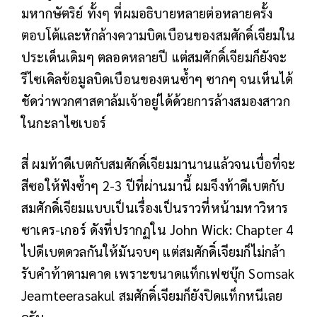
มหากษัตริย์ ทั้งๆ ที่ผมอธิบายหลายต่อหลายครั้ง
ตอบโต้และหักล้างความบิดเบือนของสมศักดิ์เจียมใน
ประเด็นเดิมๆ ตลอดหลายปี แต่สมศักดิ์เจียมก็ยังจะ
รีไซเคิลข้อมูลบิดเบือนของตนซ้ำๆ ซากๆ จนเห็นได้
ชัดว่าพวกศาสดาล้มเจ้าอยู่ได้ด้วยการล้างสมองสาวก
ในกะลาไซเบอร์
สี่ ผมท้าดีเบตกับสมศักดิ์เจียมมานานแล้วจนเบื่อที่จะ
สีซอให้ฟังซ้ำๆ 2-3 ปีที่ผ่านมานี้ ผมจึงท้าดีเบตกับ
สมศักดิ์เจียมแบบเป็นเรื่องเป็นราวที่หน้ามหาวิหาร
ซาเคร-เกอร์ ดังที่ปรากฏใน John Wick: Chapter 4
ไปดีเบตดวลกันให้มันจบๆ แต่สมศักดิ์เจียมก็ไม่กล้า
รับคำท้าตามคาด เพราะขนาดแท็กเฟซบุ๊ก Somsak
Jeamteerasakul สมศักดิ์เจียมก็ยังปิดแท็กหนีเลย
ครับ