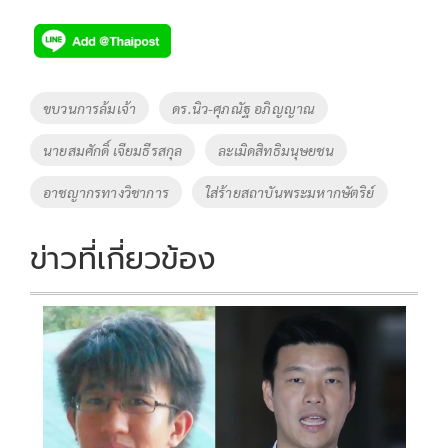
ac
wi
o
n
h
e
tt
p
e
ar
b
er
y
e
o
Li
Tags
ขบวนการล้มเจ้า
ดร.นิว-ศุภณัฐ อภิญญาณ
o
n
นายสมศักดิ์ เจียมธีรสกุล
ละเมิดสิทธิมนุษยชน
k
k
อาชญากรทางวิชาการ
ใส่ร้ายสถาบันพระมหากษัตริย์
ข่าวที่เกี่ยวข้อง