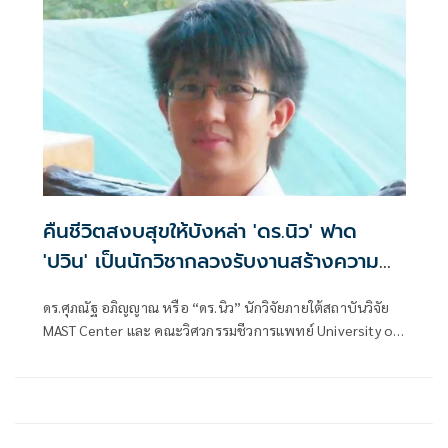
คืนชีวิตสงบสุขให้บังหล่า 'ดร.นิว' ฟาด
'ปวิน' เป็นนักวิชากลวงรับงานสร้างความ
แตกแยก
ดร.ศุภณัฐ อภิญญาณ หรือ “ดร.นิว” นักวิจัยภายใต้สถาบันวิจัย
MAST Center และ คณะวิศวกรรมชีวการแพทย์ University of
Arkansas ประเทศสหรัฐอเมริกา โพสต์ข้อความบนเฟซบุ๊ก ว่า
ปวินเป็นนักวิชากลวงรับงานสร้างความแตกแยก