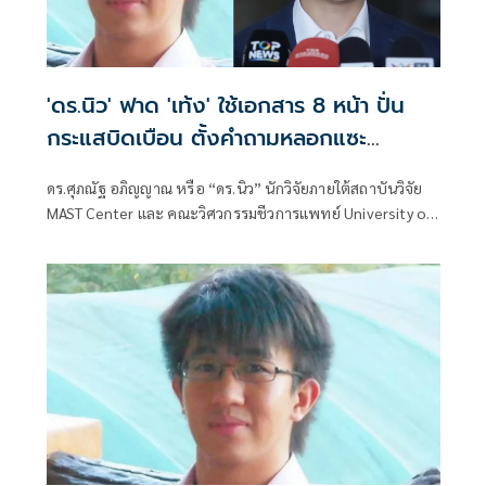
'ดร.นิว' ฟาด 'เท้ง' ใช้เอกสาร 8 หน้า ปั่น
กระแสบิดเบือน ตั้งคำถามหลอกแซะ
สถาบันฯ
ดร.ศุภณัฐ อภิญญาณ หรือ “ดร.นิว” นักวิจัยภายใต้สถาบันวิจัย
MAST Center และ คณะวิศวกรรมชีวการแพทย์ University of
Arkansas ประเทศสหรัฐอเมริกา โพสต์ข้อความ ตอบโต้กรณี
นายณัฐพงษ์ เรืองปัญญาวุฒิ ส.ส.บัญชีรายชื่อ พรรคประชาชน
อภิปรายเกี่ยวกับงบฯหน่วยราชการในพระองค์ ว่า