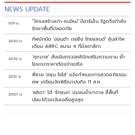
NEWS UPDATE
“โครงสร้างเก่า-คนใหม่”บีอาร์เอ็น รัฐตรึงกำลัง
0:01 น.
รักษาพื้นที่ปลอดภัย
ทัพนักบิด 'ฮอนด้า เรซซิ่ง ไทยแลนด์' ลุ้นล่าโพ
20:43 น.
เดียม ARRC สนาม 4 ที่มัลดาลิกา
‘ศุภมาส’ สั่งเข้มตรวจคลินิกเสริมความงาม ย้ำ
20:32 น.
โฆษณาราคาต้องจ่ายจริง
พี่ชาย 'ฮลุน โซโล่' แจ้งกำหนดการสวดอภิธรรม
20:12 น.
ศพ เตรียมจัดพิธีฌาปนกิจ 11 ส.ค.
'ลลิดา' โต้ 'รักชนก' ปมงบน้ำบาดาล ชี้พื้นที่
20:07 น.
ปชน.ได้วงเงินเฉลี่ยสูงสุด