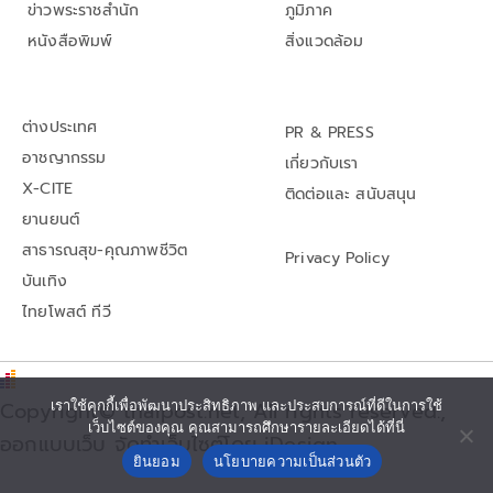
ข่าวพระราชสำนัก
ภูมิภาค
หนังสือพิมพ์
สิ่งแวดล้อม
ต่างประเทศ
PR & PRESS
อาชญากรรม
เกี่ยวกับเรา
X-CITE
ติดต่อและ สนับสนุน
ยานยนต์
สาธารณสุข-คุณภาพชีวิต
Privacy Policy
บันเทิง
ไทยโพสต์ ทีวี
Copyright© thaipost.net, All rights reserved.,
เราใช้คุกกี้เพื่อพัฒนาประสิทธิภาพ และประสบการณ์ที่ดีในการใช้
เว็บไซต์ของคุณ คุณสามารถศึกษารายละเอียดได้ที่นี่
ออกแบบเว็บ จัดทำเว็บไซต์โดย iDesign
ยินยอม
นโยบายความเป็นส่วนตัว