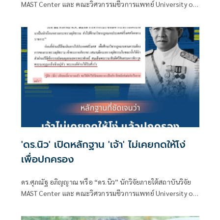
MAST Center และ คณะวิศวกรรมชีวการแพทย์ University of
Arkansas ประเทศสหรัฐอเมริกา โพสต์ข้อความผ่านเฟซบุ๊กว่า
พรรคส้มยังคงร่วมมือกับพวกล้มเจ้าหนีคดี?
'ดร.นิว' เปิดหลักฐาน 'เจ้า' ไม่เคยกดให้โง่
เพื่อปกครอง
ดร.ศุภณัฐ อภิญญาณ หรือ “ดร.นิว” นักวิจัยภายใต้สถาบันวิจัย
MAST Center และ คณะวิศวกรรมชีวการแพทย์ University of
Arkansa