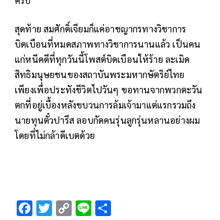
สุดท้าย สมศักดิ์เจียมก็แค่อาชญากรทางวิชาการ
บิดเบือนที่หมดสภาพทางวิชาการนานแล้ว เป็นคน
แก่หนีคดีที่ทุกวันนี้โพสต์บิดเบือนให้ร้าย ละเมิด
สิทธิมนุษยชนของสถาบันพระมหากษัตริย์ไทย
เพียงเพื่อประทังชีวิตไปวันๆ ขอทานจากพวกตะวัน
ตกที่อยู่เบื้องหลังขบวนการล้มเจ้ามาแต่แรกรวมถึง
นายทุนตั๋วปารีส ลอบกัดคนรุ่นลูกรุ่นหลานอย่างผม
โดยที่ไม่กล้าดีเบตด้วย
F
T
C
Li
S