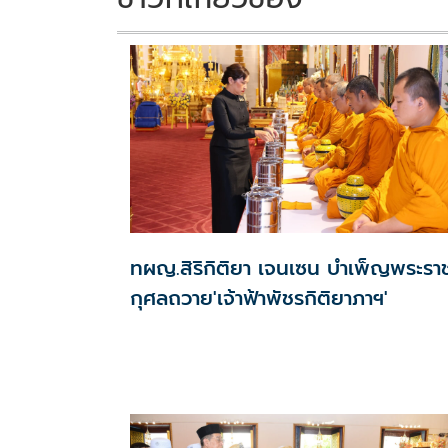
ทผญ.สิริกิติยา เจนเซน บำเพ็ญพระรา
กุศลถวาย'เจ้าฟ้าพัชรกิติยาภาฯ'