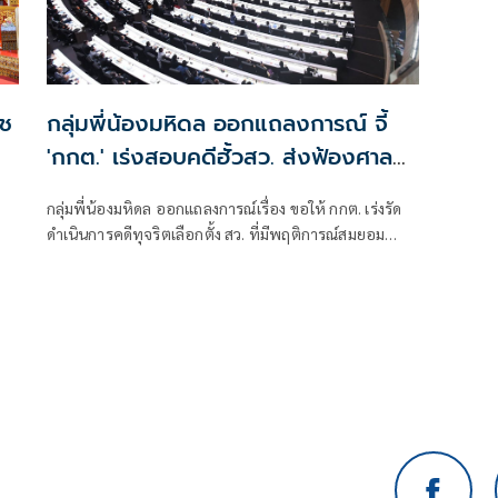
าช
กลุ่มพี่น้องมหิดล ออกแถลงการณ์ จี้
'กกต.' เร่งสอบคดีฮั้วสว. ส่งฟ้องศาล
ตามบรรทัดฐาน
กลุ่มพี่น้องมหิดล ออกแถลงการณ์เรื่อง ขอให้ กกต. เร่งรัด
ดำเนินการคดีทุจริตเลือกตั้ง สว. ที่มีพฤติการณ์สมยอม
คะแนนและผูกขาดอำนาจอย่างทุจริต ส่งฟ้องศาลโดยเร็ว