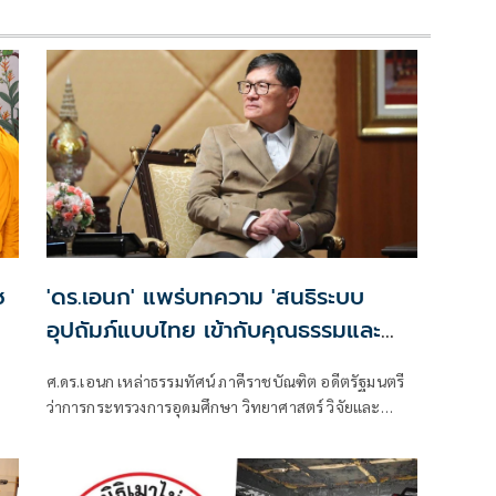
ช
'ดร.เอนก' แพร่บทความ 'สนธิระบบ
อุปถัมภ์แบบไทย เข้ากับคุณธรรมและ
นวัตกรรมสมัยใหม่'
ศ.ดร.เอนก เหล่าธรรมทัศน์ ภาคีราชบัณฑิต อดีตรัฐมนตรี
ว่าการกระทรวงการอุดมศึกษา วิทยาศาสตร์ วิจัยและ
นวัตกรรม เผยแพร่บทความเรื่อง "สนธิระบบอุปถัมภ์แบบ
ไทยเข้ากับคุณธรรมและนวัตกรรมสมัยใหม่"