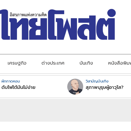
เศรษฐกิจ
ต่างประเทศ
บันเทิง
หนังสือพิม
ผักกาดหอม
วิสามัญบันเทิง
ดับไฟใต้มันไม่ง่าย
สุภาพบุรุษผู้อาวุโส?