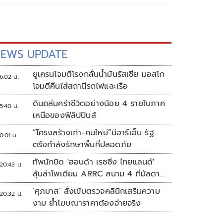
EWS UPDATE
ยูเครนโจมตีโรงกลั่นน้ำมันรัสเซีย มอสโก
6:02 น.
โจมตีคืนใส่สถานีรถไฟและเรือ
ดินถล่มคร่าชีวิตอย่างน้อย 4 รายในภาค
5:40 น.
เหนือของฟิลิปปินส์
“โครงสร้างเก่า-คนใหม่”บีอาร์เอ็น รัฐ
0:01 น.
ตรึงกำลังรักษาพื้นที่ปลอดภัย
ทัพนักบิด 'ฮอนด้า เรซซิ่ง ไทยแลนด์'
20:43 น.
ลุ้นล่าโพเดียม ARRC สนาม 4 ที่มัลดาลิ
กา
‘ศุภมาส’ สั่งเข้มตรวจคลินิกเสริมความ
20:32 น.
งาม ย้ำโฆษณาราคาต้องจ่ายจริง