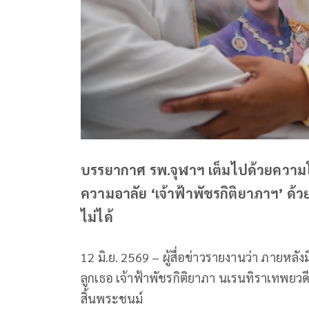
บรรยากาศ รพ.จุฬาฯ เต็มไปด้วยความโศ
ความอาลัย ‘เจ้าฟ้าพัชรกิติยาภาฯ’ ด
ไม่ได้
12 มิ.ย. 2569 – ผู้สื่อข่าวรายงานว่า ภายหล
ลูกเธอ เจ้าฟ้าพัชรกิติยาภา นเรนทิราเทพยว
สิ้นพระชนม์