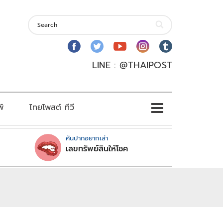
LINE : @THAIPOST
พ์
ไทยโพสต์ ทีวี
คันปากอยากเล่า
เลขทรัพย์สินให้โชค