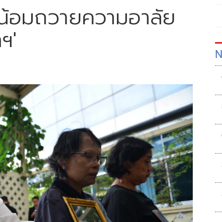
 น้อมถวายความอาลัย
ฯ'
N