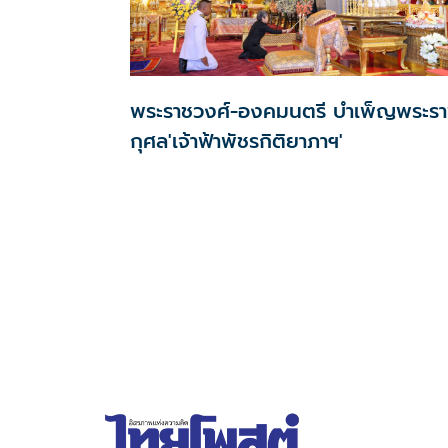
พระราชวงศ์-องคมนตรี บำเพ็ญพระร
กุศล'เจ้าฟ้าพัชรกิติยาภาฯ'