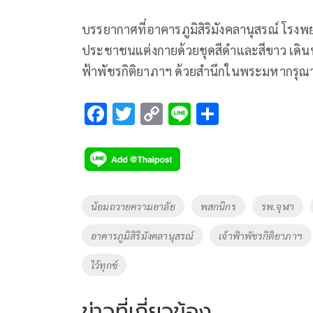
บรรยากาศที่อาคารภูมิสิริมังคลานุสรณ์ โรง
ประชาชนแต่งกายด้วยชุดสีดำและสีขาว เดินท
ฟ้าพัชรกิติยาภาฯ ด้วยสำนึกในพระมหากรุณาธิ
F
T
C
Li
S
ac
wi
o
n
h
e
tt
p
e
ar
b
er
y
e
o
Li
Tags
น้อมถวายความอาลัย
พสกนิกร
รพ.จุฬา
o
n
อาคารภูมิสิริมังคลานุสรณ์
เจ้าฟ้าพัชรกิติยาภาฯ
k
k
ไว้ทุกข์
ข่าวที่เกี่ยวข้อง