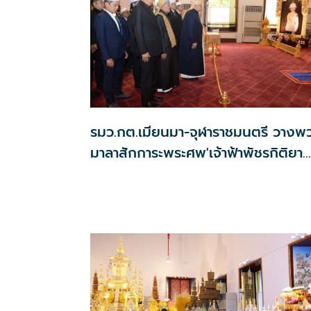
รมว.กต.เมียนมา-จุฬาราชมนตรี วางพ
มาลาสักการะพระศพ'เจ้าฟ้าพัชรกิติยา
ภาฯ'