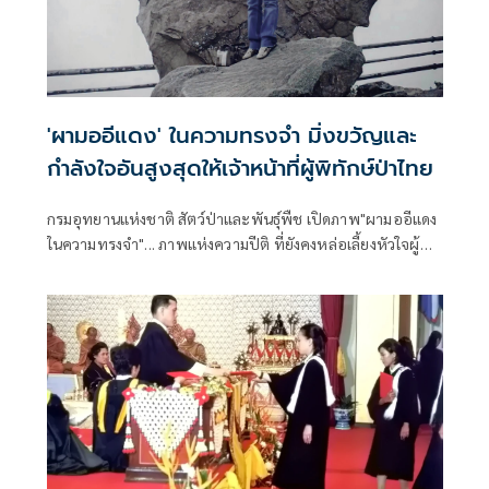
'ผามออีแดง' ในความทรงจำ มิ่งขวัญและ
กำลังใจอันสูงสุดให้เจ้าหน้าที่ผู้พิทักษ์ป่าไทย
กรมอุทยานแห่งชาติ สัตว์ป่าและพันธุ์พืช เปิดภาพ"ผามออีแดง
ในความทรงจำ"... ภาพแห่งความปีติ ที่ยังคงหล่อเลี้ยงหัวใจผู้
พิทักษ์ป่า และผืนป่าเขาพระวิหาร