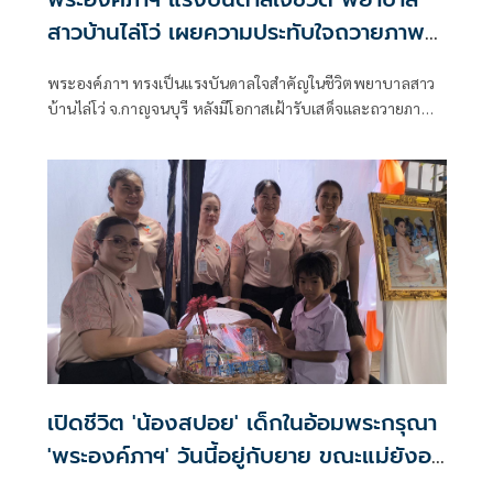
สาวบ้านไล่โว่ เผยความประทับใจถวายภาพ
วาด
พระองค์ภาฯ ทรงเป็นแรงบันดาลใจสำคัญในชีวิตพยาบาลสาว
บ้านไล่โว่ จ.กาญจนบุรี หลังมีโอกาสเฝ้ารับเสด็จและถวายภาพ
วาดเมื่อปี 2562 พร้อมเล่าความประทับใจในพระเมตตาและ
พระจริยวัตรอันงดงาม จนตัดสินใจเลือกเส้นทางชีวิตเป็น
พยาบาลเพื่อช่วยเหลือผู้อื่น
เปิดชีวิต 'น้องสปอย' เด็กในอ้อมพระกรุณา
'พระองค์ภาฯ' วันนี้อยู่กับยาย ขณะแม่ยังอยู่
ในเรือนจำ