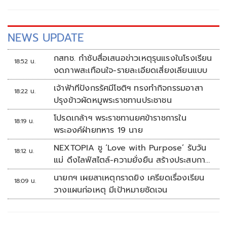
NEWS UPDATE
กสทช. กำชับสื่อเสนอข่าวเหตุรุนแรงในโรงเรียน
18:52 น.
งดภาพสะเทือนใจ-รายละเอียดเสี่ยงเลียนแบบ
เจ้าฟ้าทีปังกรรัศมีโชติฯ ทรงทำกิจกรรมอาสา
18:22 น.
ปรุงข้าวผัดหมูพระราชทานประชาชน
โปรดเกล้าฯ พระราชทานยศข้าราชการใน
18:19 น.
พระองค์ฝ่ายทหาร 19 นาย
NEXTOPIA ชู ‘Love with Purpose’ รับวัน
18:12 น.
แม่ ดึงไลฟ์สไตล์-ความยั่งยืน สร้างประสบกา
รณ์ช้อปปิงมีความหมาย
นายกฯ เผยสาเหตุกราดยิง เครียดเรื่องเรียน
18:09 น.
วางแผนก่อเหตุ มีเป้าหมายชัดเจน