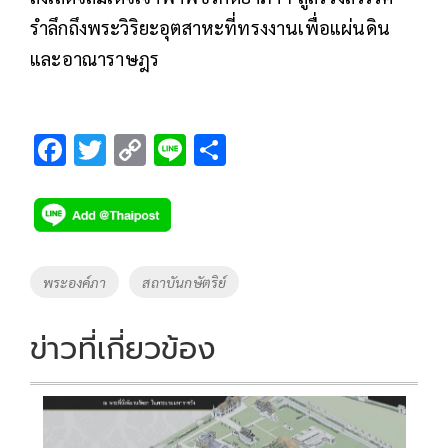
รำลึกถึงพระวิริยะอุตสาหะที่ทรงงานเพื่อแผ่นดิน
และอาณาราษฎร
F
T
C
Li
S
ac
wi
o
n
h
e
tt
p
e
ar
b
er
y
e
o
Li
Tags
พระองค์ภา
สถาบันกษัตริย์
o
n
k
k
ข่าวที่เกี่ยวข้อง