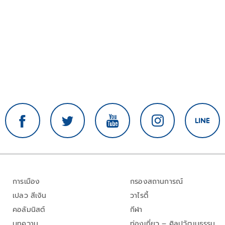
การเมือง
กรองสถานการณ์
เปลว สีเงิน
วาไรตี้
คอลัมนิสต์
กีฬา
บทความ
ท่องเที่ยว – ศิลปวัฒนธรรม