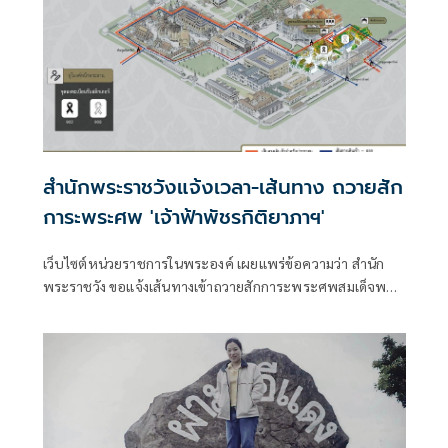
สำนักพระราชวังแจ้งเวลา-เส้นทาง ถวายสัก
การะพระศพ 'เจ้าฟ้าพัชรกิติยาภาฯ'
เว็บไซต์หน่วยราชการในพระองค์ เผยแพร่ข้อความว่า สำนัก
พระราชวัง ขอแจ้งเส้นทางเข้าถวายสักการะพระศพสมเด็จพระ
เจ้าลูกเธ