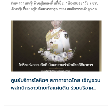
ทัณฑสถานหญิงพิษณุโลกลงพื้นที่เยี่ยม "น้องสปอย" วัย 7 ขวบ
เด็กหญิงที่เคยอยู่ในอ้อมพระกรุณาของ สมเด็จพระเจ้าลูกเธอ
เจ้าฟ้าพัชรกิติยาภาฯ เมื่อครั้งเสด็จติดตาม
ศูนย์บริการโลหิตฯ สภากาชาดไทย เชิญชวน
พสกนิกรชาวไทยทั้งแผ่นดิน ร่วมบริจาค
โลหิต โครงการ ' น้อมถวายเจ้าฟ้าพัชรกิติ
ยาภา ฯ'