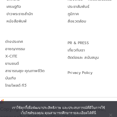
เศรษฐกิจ
ประชาสัมพันธ์
ข่าวพระราชสำนัก
ภูมิภาค
หนังสือพิมพ์
สิ่งแวดล้อม
ต่างประเทศ
PR & PRESS
อาชญากรรม
เกี่ยวกับเรา
X-CITE
ติดต่อและ สนับสนุน
ยานยนต์
สาธารณสุข-คุณภาพชีวิต
Privacy Policy
บันเทิง
ไทยโพสต์ ทีวี
Copyright© thaipost.net, All rights reserved.,
เราใช้คุกกี้เพื่อพัฒนาประสิทธิภาพ และประสบการณ์ที่ดีในการใช้
เว็บไซต์ของคุณ คุณสามารถศึกษารายละเอียดได้ที่นี่
ออกแบบเว็บ จัดทำเว็บไซต์โดย iDesign