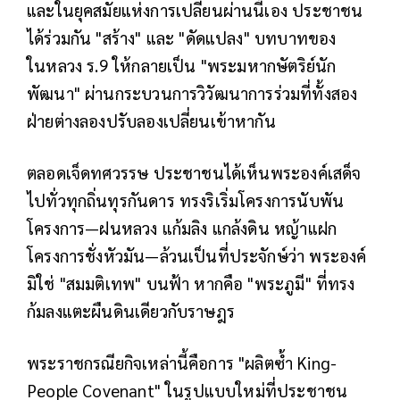
และในยุคสมัยแห่งการเปลี่ยนผ่านนี้เอง ประชาชน
ได้ร่วมกัน "สร้าง" และ "ดัดแปลง" บทบาทของ
ในหลวง ร.9 ให้กลายเป็น "พระมหากษัตริย์นัก
พัฒนา" ผ่านกระบวนการวิวัฒนาการร่วมที่ทั้งสอง
ฝ่ายต่างลองปรับลองเปลี่ยนเข้าหากัน
ตลอดเจ็ดทศวรรษ ประชาชนได้เห็นพระองค์เสด็จ
ไปทั่วทุกถิ่นทุรกันดาร ทรงริเริ่มโครงการนับพัน
โครงการ—ฝนหลวง แก้มลิง แกล้งดิน หญ้าแฝก
โครงการชั่งหัวมัน—ล้วนเป็นที่ประจักษ์ว่า พระองค์
มิใช่ "สมมติเทพ" บนฟ้า หากคือ "พระภูมี" ที่ทรง
ก้มลงแตะผืนดินเดียวกับราษฎร
พระราชกรณียกิจเหล่านี้คือการ "ผลิตซ้ำ King-
People Covenant" ในรูปแบบใหม่ที่ประชาชน