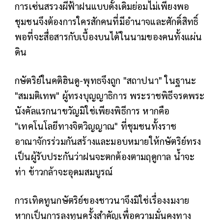
การเซ่นสรวงผีฟ้าฝนแบบดั้งเดิมย่อมไม่เพียงพอ
ชุมชนจึงต้องการใครสักคนที่มีอำนาจและศักดิ์สิทธิ์
พอที่จะสื่อสารกับเบื้องบนได้ในนามของคนทั้งแผ่น
ดิน
กษัตริย์ในคติฮินดู-พุทธจึงถูก "สถาปนา" ในฐานะ
"สมมติเทพ" ผู้ทรงบุญญาธิการ พระราชพิธีจรดพระ
นังคัลแรกนาขวัญมิใช่เพียงพิธีการ หากคือ
"เทคโนโลยีทางจิตวิญญาณ" ที่ชุมชนทั้งราช
อาณาจักรร่วมกันสร้างและมอบหมายให้กษัตริย์ทรง
เป็นผู้รับประกันว่าฝนจะตกต้องตามฤดูกาล น้ำจะ
ท่า ข้าวกล้าจะอุดมสมบูรณ์
การเทิดทูนกษัตริย์ของชาวนาจึงมิใช่เรื่องงมงาย
หากเป็นการลงทุนครั้งสำคัญเพื่อความมั่นคงทาง