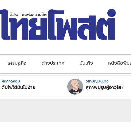
เศรษฐกิจ
ต่างประเทศ
บันเทิง
หนังสือพิม
ผักกาดหอม
วิสามัญบันเทิง
ดับไฟใต้มันไม่ง่าย
สุภาพบุรุษผู้อาวุโส?