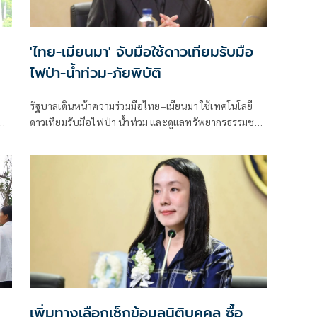
'ไทย-เมียนมา' จับมือใช้ดาวเทียมรับมือ
ไฟป่า-น้ำท่วม-ภัยพิบัติ
รัฐบาลเดินหน้าความร่วมมือไทย–เมียนมา ใช้เทคโนโลยี
ออก
ดาวเทียมรับมือไฟป่า น้ำท่วม และดูแลทรัพยากรธรรมชาติ
ชายแดน ยกระดับการจัดการภัยพิบัติและสิ่งแวดล้อมร่วม
กัน
เพิ่มทางเลือกเช็กข้อมูลนิติบุคคล ซื้อ