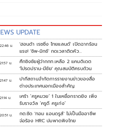
EWS UPDATE
'ฮอนด้า เรซซิ่ง ไทยแลนด์' เปิดฉากร้อน
22:46 น.
แรง! 'ชิพ-มิกซ์' กดเวลาติดหัว
แถว ARRC สนาม 4 ที่มัลดาลิกา
ศึกชิงชัยผู้ว่ากกท.เหลือ 2 แคนดิเดต
21:57 น.
'โปรดปราน-มีชัย' คุณสมบัติครบถ้วน
ปากีสถานจำกัดการรายงานข่าวของสื่อ
21:47 น.
ต่างประเทศนอกเมืองสำคัญ
เศร้า ‘ครูหมวย’ 1 ในเหยื่อกราดยิง เพิ่ง
21:14 น.
รับรางวัล ‘ครูดี ครูเก่ง’
กต.ซัด 'ทอม แอนดรูส์' ไม่เป็นมืออาชีพ
20:51 น.
จ่อร้อง HRC ปมพาดพิงไทย