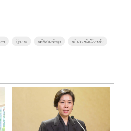
นอก
รัฐบาล
อดีตสส.พัทลุง
อภิปรายไม่ไว้วางใจ