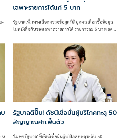
เฉพาะรายการได้แค่ 5 บาท
ย-
รัฐบาลเพิ่มทางเลือกตรวจข้อมูลนิติบุคคล เลือกซื้อข้อมูล
พ
ในหนังสือรับรองเฉพาะรายการได้ รายการละ 5 บาท ลด
ต้นทุนประชาชน-ภาคธุรกิจ
าบ
รัฐบาลตีปี๊บ! ดัชนีเชื่อมั่นผู้บริโภคทะลุ 50
สัญญาณศก.ฟื้นตัว
ียน
'โฆษกรัฐบาล' ชี้ดัชนีเชื่อมั่นผู้บริโภคทะลุระดับ 50