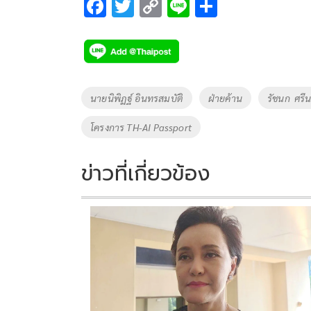
F
T
C
Li
S
ac
wi
o
n
h
e
tt
p
e
ar
b
er
y
e
o
Li
Tags
นายนิพิฏฐ์ อินทรสมบัติ
ฝ่ายค้าน
รัชนก ศรี
o
n
โครงการ TH-AI Passport
k
k
ข่าวที่เกี่ยวข้อง