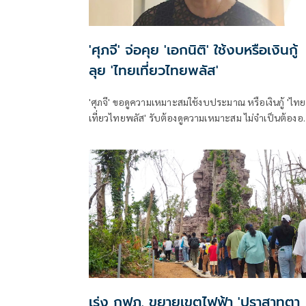
'ศุภจี' จ่อคุย 'เอกนิติ' ใช้งบหรือเงินกู้
ลุย 'ไทยเที่ยวไทยพลัส'
'ศุภจี' ขอดูความเหมาะสมใช้งบประมาณ หรือเงินกู้ 'ไทย
เที่ยวไทยพลัส' รับต้องดูความเหมาะสม ไม่จำเป็นต้อง
พร้อม 'ไทยช่วยไทยพลัส'
เร่ง กฟภ. ขยายเขตไฟฟ้า 'ปราสาทตา