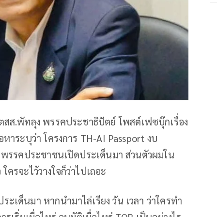
ตสส.พัทลุง พรรคประชาธิปัตย์ โพสต์เฟซบุ๊กเรื่อง
นื้อหาระบุว่า โครงการ TH-AI Passport งบ
อก พรรคประชาชนเปิดประเด็นมา ส่วนตัวผมใน
ใครจะไว้วางใจก็ว่าไปเถอะ
ระเด็นมา หากนำมาไล่เรียง วัน เวลา ว่าใครทำ
เริ่มเมื่อไหร่ อนุมัติเมื่อไหร่ TOR เป็นอย่างไร