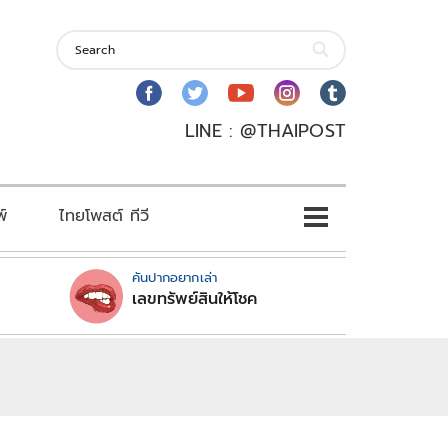
LINE : @THAIPOST
พ์
ไทยโพสต์ ทีวี
คันปากอยากเล่า
เลขทรัพย์สินให้โชค