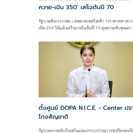
ควาย-เนิน 350' เสร็จต้นปี 70
รัฐบาลสั่งการ กฟภ. เร่งขยายเขตไฟฟ้า 'ปราสาทตาควา
เนิน 350' ให้แล้วเสร็จภายในต้นปี 70 มุ่งยกระดับคุณภา
ชีวิตและขวัญกำลังพลแนวหน้า เสริมสร้างความมั่นคง
ชายแดน
ตั้งศูนย์ DOPA N.I.C.E. - Center ปร
โกงสัญชาติ
รัฐบาลยกระดับป้องกันและปราบปรามการทุจริตทะเบ