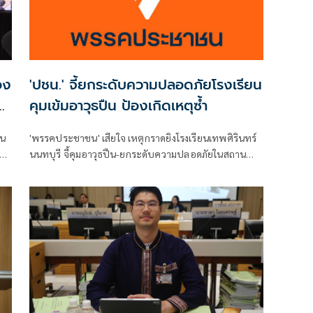
อง
'ปชน.' จี้ยกระดับความปลอดภัยโรงเรียน
น
คุมเข้มอาวุธปืน ป้องเกิดเหตุซ้ำ
ิน
'พรรคประชาชน' เสียใจ เหตุกราดยิงโรงเรียนเทพศิรินทร์
วาม
นนทบุรี จี้คุมอาวุธปืน-ยกระดับความปลอดภัยในสถาน
ศึกษา ของดเผยแพร่ความรุนแรง