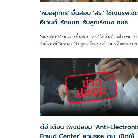
'หมอสุภัทร' ยื่นสอบ 'สธ.' ใช้เงินรพ.จั
อีเวนต์ 'รักชนก' รับลูกเร่งชง กมธ.
สังคายนา
'หมอสุภัทร’ บุกสภา ยื่นสอบ ‘สธ.’ ใช้เงินบำรุงโรงพยาบ
จัดอีเวนต์ 'รักชนก' ’รับลูกเตรียมชงเข้า กมธ.ติดตามงบฯ
สังคายนา
ดีอี เตือน เพจปลอม 'Anti-Electroni
Fraud Center' สวมรอย ตม. เปิดให้