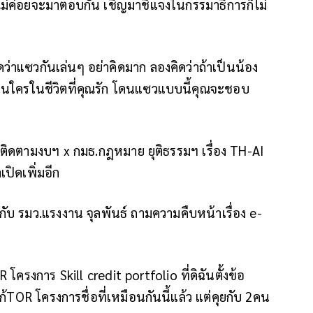
มก็ไม่ค่อยจะมาตอบกัน เชิญมาชี้แจงในกรรมาธิการก็ไม่
ดว่าแซวกันเล่นๆ อย่าคิดมาก ลองคิดว่าถ้าเป็นน้อง
ป็นใครในชีวิตที่คุณรัก โดนแซวแบบนี้คุณจะชอบ
ติดตามงบฯ x กมธ.กฎหมาย ยุติธรรมฯ เรื่อง TH-AI
ปิดเพิ่มอีก
กับ รมว.แรงงาน จุลพันธ์ ถามความคืบหน้าเรื่อง e-
ครงการ Skill credit portfolio ที่ดิฉันตั้งข้อ
ก้TOR โครงการชื่อที่เหมือนกันนี้แล้ว แต่คุยกับ 2คน