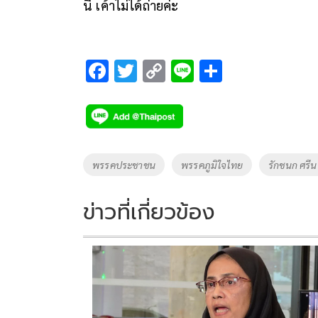
นี้ เค้าไม่ได้ถ่ายค่ะ
F
T
C
Li
S
ac
wi
o
n
h
e
tt
p
e
ar
b
er
y
e
o
Li
Tags
พรรคประชาชน
พรรคภูมิใจไทย
รักชนก ศรี
o
n
k
k
ข่าวที่เกี่ยวข้อง