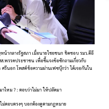
ิญหน้ากลางรัฐสภา เมื่อนายไชยชนก ชิดชอบ รมว.ดีอี
สส.พรรคประชาชน เพื่อชี้แจงข้อซักถามเกี่ยวกับ
ก ศรีนอก โพสต์ข้อความผ่านเฟซบุ๊กว่า
ได้เจอกันใน
ุมมาไหม ?
: ตอบว่าไม่มา ให้ปลัดมา
: ไม่ตอบตรงๆ บอกต้องดูตามกฎหมาย