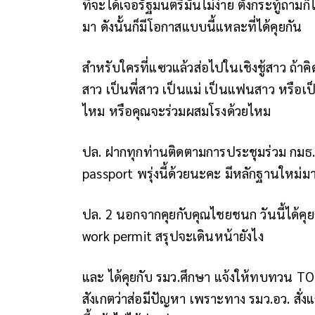
ที่จะได้เจอรัฐมนตรีมันไม่ง่าย ตั้งกระทู้ถา
มา ดังนั้นก็มีโอกาสแบบนี้แหละที่ได้คุยกัน
สำหรับใครที่แซวแล้วส่อไปในเชิงชู้สาว ถ้าคิ
สาว เป็นพี่สาว เป็นแม่ เป็นแฟนสาว หรือเ
ไหม หรือคุณจะร่วมผสมโรงด้วยไหม
ปล. ฝากทุกท่านติดตามการประชุมร่วม กมธ.
passport พรุ่งนี้ด้วยนะคะ มีหลักฐานใหม่มาเ
ปล. 2 นอกจากคุยกับคุณไชยชนก วันนี้ได้คุย
work permit สรุปจะเดินหน้ายังไง
และ ได้คุยกับ รมว.ศึกษา แจ้งให้ทบทวน TOR โ
สังเกตว่าส่อมีปัญหา เพราะทาง รมว.อว. สั่งแ