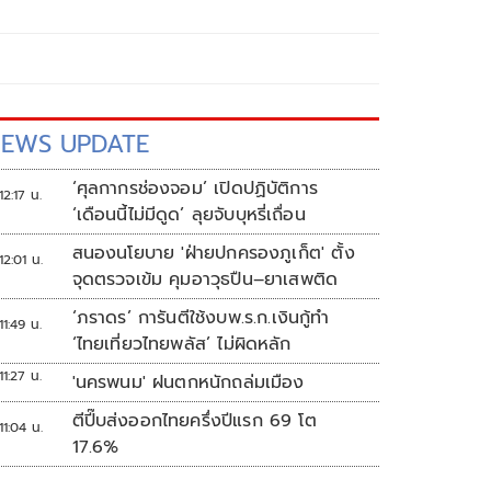
EWS UPDATE
‘ศุลกากรช่องจอม’ เปิดปฏิบัติการ
12:17 น.
‘เดือนนี้ไม่มีดูด’ ลุยจับบุหรี่เถื่อน
สนองนโยบาย 'ฝ่ายปกครองภูเก็ต' ตั้ง
12:01 น.
จุดตรวจเข้ม คุมอาวุธปืน–ยาเสพติด
‘ภราดร’ การันตีใช้งบพ.ร.ก.เงินกู้ทำ
11:49 น.
‘ไทยเที่ยวไทยพลัส’ ไม่ผิดหลัก
11:27 น.
'นครพนม' ฝนตกหนักถล่มเมือง
ตีปี๊บส่งออกไทยครึ่งปีแรก 69 โต
11:04 น.
17.6%