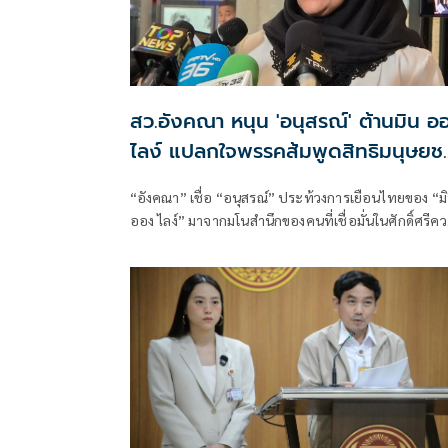
สว.อังคณา หนุน 'อนุสรณ์' ต้านมิน อ
ไลง์ แปลกใจพรรคส้มพูดสิทธิมนุษยช
แต่กลับเงียบ
“อังคณา” เชื่อ “อนุสรณ์” ประท้วงการเยือนไทยของ “ม
ออง ไลง์” มาจากมโนสำนึกของคนที่เชื่อมั่นในศักดิ์ศรีค
เป็