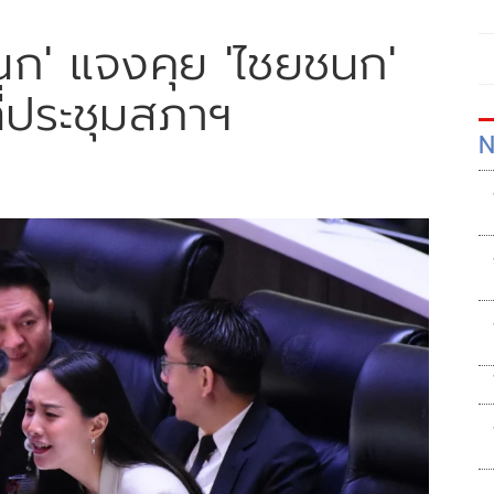
ชนก' แจงคุย 'ไชยชนก'
ที่ประชุมสภาฯ
N