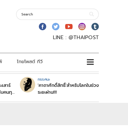
LINE : @THAIPOST
พ์
ไทยโพสต์ ทีวี
ทรรศนะ
ะเสาร์
'คาถาศักดิ์สิทธิ์'สำหรับโลกในช่วง
ับคนทุก
ระยะผ่าน!!!