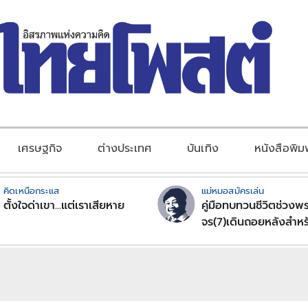
เศรษฐกิจ
ต่างประเทศ
บันเทิง
หนังสือพิม
คิดเหนือกระแส
แม่หมอสมัครเล่น
ตั้งใจด่าเขา...แต่เราเสียหาย
คู่มือทบทวนชีวิตช่วงพร
จร(7)เดินถอยหลังสำหร
ลัคนาราศีตอนที่2