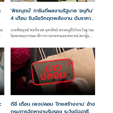
ด
'พิชญุตม์' การันตีผลงานรัฐบาล 'อนุทิน'
4 เดือน รับมือวิกฤตพลังงาน ดันราคา
ข้าว-ยาง-ปาล์ม พุ่งต่อเนื่อง พร้อมอัด
าล
นายพิชญุตม์ พอจิต สส.อุตรดิตถ์ พรรคภูมิใจไทย ในฐานะ
มาตรการช่วยลดต้นทุน-ขยายตลาดโลก
โฆษกคณะกรรมมาธิการการเกษตรและสหกรณ์ สภาผู้แทน
ราษฎร กล่าวถึงสถานการณ์ราคาสินค้าเกษตร ว่า ภายหลัง
รัฐบาลภายใต้การนำของนายอนุทิน ชาญวีรกูล นายก
รัฐมนตรี เข้าบริหารประเทศ 4 เดือน สามารถรับมือกับ
วิกฤตพลังงานและสงครามตะวันออกกลางได้ดี ส่งผลให้
ราคาสินค้าเกษตรหลักปรับตัวสูงขึ้น
c
ดีอี เตือน เพจปลอม 'ไทยสร้างงาน' อ้าง
กรมการจัดหางานรับรอง ระวังมิจฉาชีพ