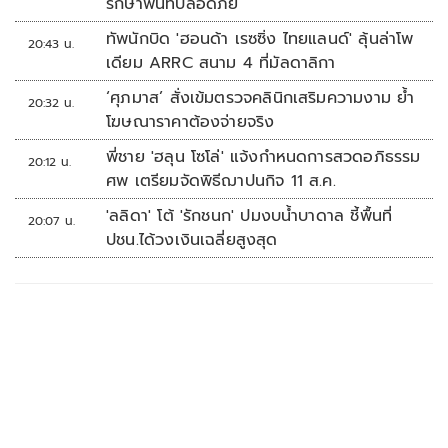
รักษาพื้นที่ปลอดภัย
ทัพนักบิด 'ฮอนด้า เรซซิ่ง ไทยแลนด์' ลุ้นล่าโพ
20:43 น.
เดียม ARRC สนาม 4 ที่มัลดาลิกา
‘ศุภมาส’ สั่งเข้มตรวจคลินิกเสริมความงาม ย้ำ
20:32 น.
โฆษณาราคาต้องจ่ายจริง
พี่ชาย 'ฮลุน โซโล่' แจ้งกำหนดการสวดอภิธรรม
20:12 น.
ศพ เตรียมจัดพิธีฌาปนกิจ 11 ส.ค.
'ลลิดา' โต้ 'รักชนก' ปมงบน้ำบาดาล ชี้พื้นที่
20:07 น.
ปชน.ได้วงเงินเฉลี่ยสูงสุด