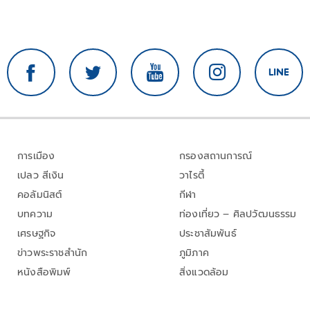
การเมือง
กรองสถานการณ์
เปลว สีเงิน
วาไรตี้
คอลัมนิสต์
กีฬา
บทความ
ท่องเที่ยว – ศิลปวัฒนธรรม
เศรษฐกิจ
ประชาสัมพันธ์
ข่าวพระราชสำนัก
ภูมิภาค
หนังสือพิมพ์
สิ่งแวดล้อม