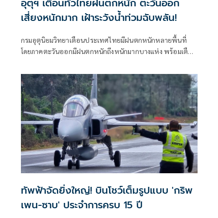
อุตุฯ เตือนทั่วไทยฝนตกหนัก ตะวันออก
เสี่ยงหนักมาก เฝ้าระวังน้ำท่วมฉับพลัน!
กรมอุตุนิยมวิทยาเตือนประเทศไทยมีฝนตกหนักหลายพื้นที่
โดยภาคตะวันออกมีฝนตกหนักถึงหนักมากบางแห่ง พร้อมเตือน
ประชาชนในพื้นที่เสี่ยงภัยเฝ้าระวังน้ำท่วมฉับพลันและน้ำ
ทัพฟ้าจัดยิ่งใหญ่! บินโชว์เต็มรูปแบบ 'กริพ
เพน-ซาบ' ประจำการครบ 15 ปี