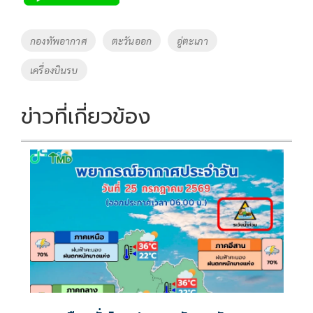
b
er
y
e
o
Li
Tags
กองทัพอากาศ
ตะวันออก
อู่ตะเภา
o
n
เครื่องบินรบ
k
k
ข่าวที่เกี่ยวข้อง