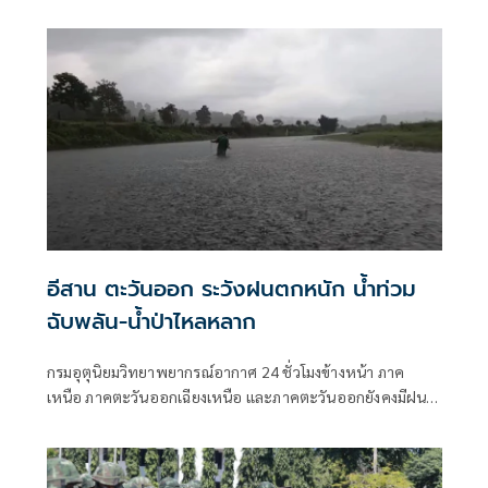
ชมรมพัฒนาสัมพันธ์ระดับผู้บริหาร กองทัพอากาศ เพื่อการ
ประชาสัมพันธ์โครงการสร้างพระมหาธาตุเจดีย์ องค์ที่ 3 โดยมี
พลอากาศเอก เสกสรร คันธา ผู้บัญชาการทหารอากาศ เป็น
ประธานการจัดงาน พร้อมทั้งได้รับเกียรติจากผู้บริหารองค์กร
ทั้งภาครัฐ ภาคเอกชน
อีสาน ตะวันออก ระวังฝนตกหนัก น้ำท่วม
ฉับพลัน-น้ำป่าไหลหลาก
กรมอุตุนิยมวิทยาพยากรณ์อากาศ 24 ชั่วโมงข้างหน้า ภาค
เหนือ ภาคตะวันออกเฉียงเหนือ และภาคตะวันออกยังคงมีฝน
ตกหนักบางแห่ง เนื่องจากมีหย่อมความกดอากาศต่ำปกคลุม
บริเวณประเทศเวียดนามตอนบน ประกอบกับมรสุมตะวันตก
เฉียงใต้ที่พัดปกคลุมทะเลอันดามัน