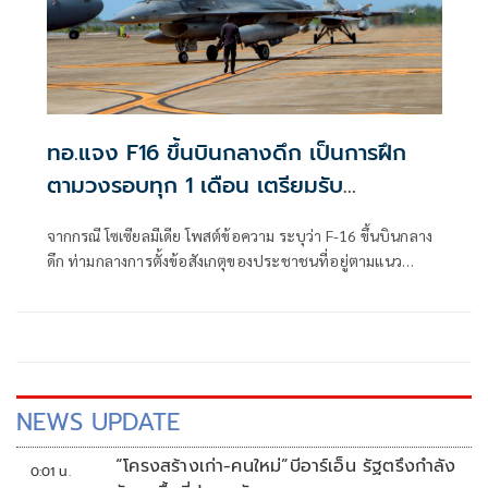
ทอ.แจง F16 ขึ้นบินกลางดึก เป็นการฝึก
ตามวงรอบทุก 1 เดือน เตรียมรับ
สถานการณ์ 24 ชม.
จากกรณี โซเซียลมีเดีย โพสต์ข้อความ ระบุว่า F-16 ขึ้นบินกลาง
ดึก ท่ามกลางการตั้งข้อสังเกตุของประชาชนที่อยู่ตามแนว
ชายแดนไทย กัม
NEWS UPDATE
“โครงสร้างเก่า-คนใหม่”บีอาร์เอ็น รัฐตรึงกำลัง
0:01 น.