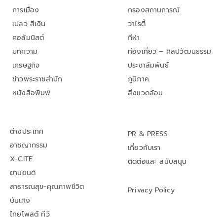
การเมือง
กรองสถานการณ์
เปลว สีเงิน
วาไรตี้
คอลัมนิสต์
กีฬา
บทความ
ท่องเที่ยว – ศิลปวัฒนธรรม
เศรษฐกิจ
ประชาสัมพันธ์
ข่าวพระราชสำนัก
ภูมิภาค
หนังสือพิมพ์
สิ่งแวดล้อม
ต่างประเทศ
PR & PRESS
อาชญากรรม
เกี่ยวกับเรา
X-CITE
ติดต่อและ สนับสนุน
ยานยนต์
สาธารณสุข-คุณภาพชีวิต
Privacy Policy
บันเทิง
ไทยโพสต์ ทีวี