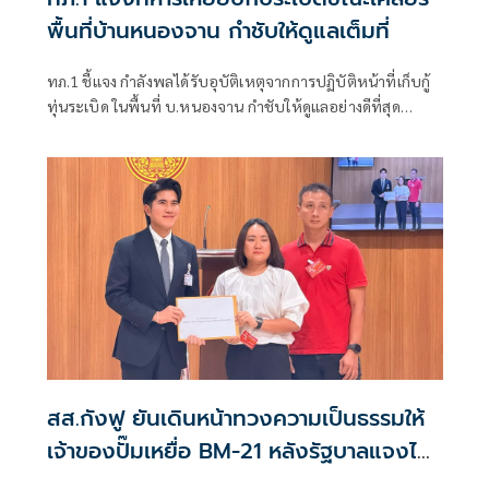
พื้นที่บ้านหนองจาน กำชับให้ดูแลเต็มที่
ทภ.1 ชี้แจง กำลังพลได้รับอุบัติเหตุจากการปฏิบัติหน้าที่เก็บกู้
ทุ่นระเบิด ในพื้นที่ บ.หนองจาน กำชับให้ดูแลอย่างดีที่สุด
พร้อมเน้นย้ำให้ปฏิบัติหน้าที่อย่างความรอบคอบไม่ประมาท
ปัจจุบันสร้างพื้นที่ปลอดภัยแล้ว 76.73%
สส.กังฟู ยันเดินหน้าทวงความเป็นธรรมให้
เจ้าของปั๊มเหยื่อ BM-21 หลังรัฐบาลแจงไม่
เข้าหลักเกณฑ์เยียวยา