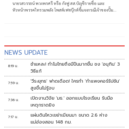
นายวสวรรธน์ พวงพรศรี หรือ กังฟู สส.บัญชีรายชื่อ และ
หัวหน้าพรรคไทรวมพลัง โพสต์เฟซบุ๊กต์ชี้แจงกรณีเจ้าของปั๊ม
น้ำมัน ปตท. สาขาบ้านผือ อำเภอกันทรลักษ์ จังหวัดศรีสะเกษ ที่
เสียหายจากจรวด BM-21 ของกัมพูชา ออกมาร้องเรียนว่ายังไม่
ได้รับเงินเยียวจากภาครัฐ ก่อนที่นางสาวรัชดา ธนาดิเรก โฆษก
ประจำสำนักนายกรัฐมนตรี ยืนยันว่า
NEWS UPDATE
ชำแหละ! ทำไมไทยถึงมีปืนมากขึ้น ชง 'อนุทิน' 3
8:19 น.
วิธีแก้
'วีระยุทธ' ฟาดเดือด! ใครทำ 'กำแพงคอร์รัปชัน'
7:59 น.
สูงขึ้นไม่รู้จบ
เปิดงานวิจัย 'มธ.' ออกแบบโรงเรียน รับมือ
7:36 น.
เหตุกราดยิง
แผ่นดินไหวเขย่าเมียนมา ขนาด 2.6 ห่าง
7:17 น.
แม่ฮ่องสอน 148 กม.