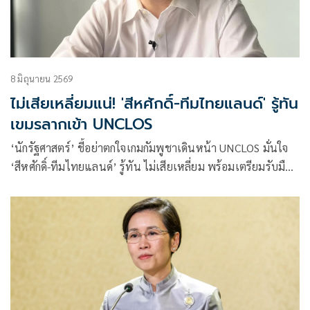
8 มิถุนายน 2569
ไม่เสียเหลี่ยมแน่! 'สีหศักดิ์-ทีมไทยแลนด์' รู้ทัน
เขมรลากเข้า UNCLOS
‘นักรัฐศาสตร์’ ชี้อย่าตกใจเกมกัมพูชาเดินหน้า UNCLOS มั่นใจ
‘สีหศักดิ์-ทีมไทยแลนด์’ รู้ทัน ไม่เสียเหลี่ยม พร้อมเตรียมรับมือ
ครบทุกมิติ