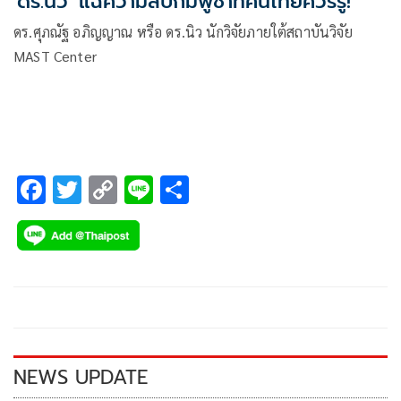
'ดร.นิว' แฉความลับกัมพูชาที่คนไทยควรรู้!
ดร.ศุภณัฐ อภิญญาณ หรือ ดร.นิว นักวิจัยภายใต้สถาบันวิจัย
MAST Center
F
T
C
Li
S
ac
wi
o
n
h
e
tt
p
e
ar
b
er
y
e
o
Li
o
n
k
k
NEWS UPDATE