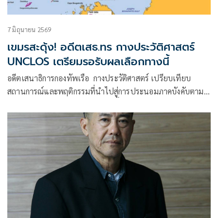
7 มิถุนายน 2569
เขมรสะดุ้ง! อดีตเสธ.ทร กางประวัติศาสตร์
UNCLOS เตรียมรอรับผลเลือกทางนี้
อดีตเสนาธิการกองทัพเรือ กางประวัติศาสตร์ เปรียบเทียบ
สถานการณ์และพฤติกรรมที่นำไปสู่การประนอมภาคบังคับตาม
UNCLOS เตรียมรอรับผลเลือกทางนี้ ระหว่างกรณีติมอร์เลสเต-
ออสเตรเลียกับกรณีไทย-กัมพูชา : ใครเหมือนใคร?