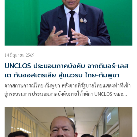
มิถุนายน 2569 ที่ประชุมคณะรัฐมนตรีมีมติที่น่าสนใจเกี่ยวกับ
การตั้งหัวหน้าและรองหัวหน้าคณะเจรจาฝ่ายไทย รวมถึงผู้
ประนอมฝ่ายไทย 2 ท่าน เพื่อเข้าร่วมกระบวนการประนอมภาค
บังคับภายใต้ UNCLOS ซึ่งกัมพูชาได้ยื่นไว้ตั้งแต่เมื่อวันที่ 2
มิถุนายน 2569 โดยมีรายละเอียดโดยสรุปดังนี้
14 มิถุนายน 2569
UNCLOS ประนอมภาคบังคับ จากติมอร์-เลส
เต กับออสเตรเลีย สู่แนวรบ ไทย-กัมพูชา
จากสถานการณ์ไทย-กัมพูชา หลังจากที่รัฐบาลไทยแสดงท่าทีเข้า
สู่กระบวนการประนอมภาคบังคับภายใต้กติกา UNCLOS ขณะ
เดียวกันหลังจากมีข่าวว่า จีนเตรียมส่งมอบรถถัง T-59D