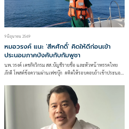
9 มิถุนายน 2569
หมอวรงค์ แนะ 'สีหศักดิ์' คิดให้ดีก่อนเข้า
ประนอมภาคบังคับกับกัมพูชา
นพ.วรงค์ เดชกิจวิกรม สส.บัญชีรายชื่อ และหัวหน้าพรรคไทย
ภักดี โพสต์ข้อความผ่านเฟซบุ๊ก #คิดให้รอบคอบถ้าเข้าประนอม
ภาคบังคับกับกัมพูชา