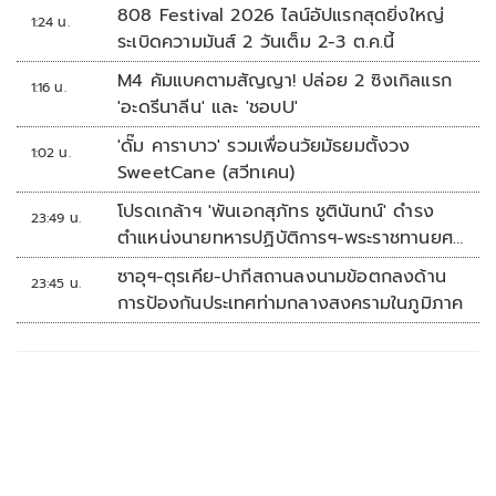
808 Festival 2026 ไลน์อัปแรกสุดยิ่งใหญ่
1:24 น.
ระเบิดความมันส์ 2 วันเต็ม 2-3 ต.ค.นี้
M4 คัมแบคตามสัญญา! ปล่อย 2 ซิงเกิลแรก
1:16 น.
'อะดรีนาลีน' และ 'ชอบU'
'ดั๊ม คาราบาว' รวมเพื่อนวัยมัธยมตั้งวง
1:02 น.
SweetCane (สวีทเคน)
โปรดเกล้าฯ 'พันเอกสุภัทร ชูตินันทน์' ดำรง
23:49 น.
ตำแหน่งนายทหารปฏิบัติการฯ-พระราชทานยศ
'พลตรี'
ซาอุฯ-ตุรเคีย-ปากีสถานลงนามข้อตกลงด้าน
23:45 น.
การป้องกันประเทศท่ามกลางสงครามในภูมิภาค