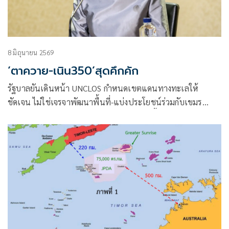
8 มิถุนายน 2569
‘ตาควาย-เนิน350’สุดคึกคัก
รัฐบาลยันเดินหน้า UNCLOS กำหนดเขตแดนทางทะเลให้
ชัดเจน ไม่ใช่เจรจาพัฒนาพื้นที่-แบ่งประโยชน์ร่วมกับเขมร
“พล.อ.รังษี” มั่นใจไม่ซ้ำรอยเขาพระวิหาร ชี้ต่างจากศาลโลก
“ปราสาทตาควาย-เนิน 350” คึกคัก! แห่เที่ยว 2 วัน ทะลุ 3 พัน
คน สัมผัสประวัติศาสตร์ชายแดน-หนุนเศรษฐกิจชุมชน