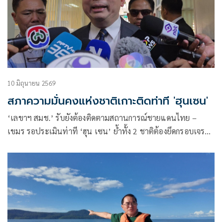
10 มิถุนายน 2569
สภาความมั่นคงแห่งชาติเกาะติดท่าที 'ฮุนเซน'
‘เลขาฯ สมช.’ รับยังต้องติดตามสถานการณ์ชายแดนไทย –
เขมร รอประเมินท่าที ‘ฮุน เซน’ ย้ำทั้ง 2 ชาติต้องยึดกรอบเจรจา
หยุดยิง