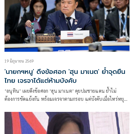
19 มิถุนายน 2569
'นายกฯหนู' ดึงข้อศอก 'ฮุน มาเนต' ย้ำจุดยืน
ไทย เจรจาได้แต่ห้ามบังคับ
‘อนุทิน’ เผยดึงข้อศอก ‘ฮุน มาเนต’ คุยปมชายแดน ย้ำไม่
ต้องการขัดแย้งกัน พร้อมเจรจาตามกรอบ แต่บังคับเมื่อไหร่หยุด
ทันที ลั่นไม่พูดเรื่องเปิดด่าน คำต้องห้ามเดี๋ยวคนไทยโกรธตาย