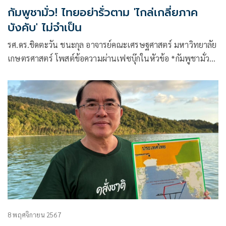
กัมพูชามั่ว! ไทยอย่ารั่วตาม 'ไกล่เกลี่ยภาค
บังคับ' ไม่จำเป็น
รศ.ดร.ชิดตะวัน ชนะกุล อาจารย์คณะเศรษฐศาสตร์ มหาวิทยาลัย
เกษตรศาสตร์ โพสต์ข้อความผ่านเฟซบุ๊กในหัวข้อ *กัมพูชามั่ว…
ไทยอย่ารั่วตาม! โดยระบุว่า
8 พฤศจิกายน 2567