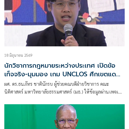
18 มิถุนายน 2569
นักวิชาการกฎหมายระหว่างประเทศ เปิดข้อ
เท็จจริง-มุมมอง เกม UNCLOS ศึกเขตแดน
ทางทะเลไทย-กัมพูชา
ผศ. ดร.ธนภัทร ชาตินักรบ ผู้ช่วยคณบดีฝ่ายวิชาการ คณะ
นิติศาสตร์ มหาวิทยาลัยธรรมศาสตร์ (มธ.) ให้ข้อมูลผ่านเพจเฟ
ซบุ๊ก “Take A Walk, Talk International Law ท่องโลกกว้างด้วย
กฎหมายระหว่างประเทศ” ระบุว่า คณะรัฐมนตรีตั้งหัวหน้าและ
รองหัวหน้าคณะเจรจาและผู้ประนอมฝ่ายไทย เพื่อเข้าร่วม
กระบวนการประนอมภาคบังคับภายใต้ UNCLOS เมื่อวันที่ 16