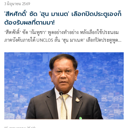
3 มิถุนายน 2569
'สีหศักดิ์' ซัด 'ฮุน มาเนต' เลือกปิดประตูเองก็
ต้องรับผลที่ตามมา!
‘สีหศักดิ์’ ซัด ‘กัมพูชา’ พูดอย่างทำอย่าง หลังเลือกใช้ประนอม
ภาคบังคับภายใต้ UNCLOS ลั่น ‘ฮุน มาเนต’ เลือกปิดประตูพูดคุย
JBC – ความมั่นคงชายแดน ต้องรับผิดชอบต่อการตัดสินใจเอง