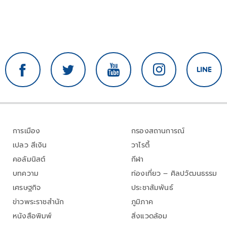
การเมือง
กรองสถานการณ์
เปลว สีเงิน
วาไรตี้
คอลัมนิสต์
กีฬา
บทความ
ท่องเที่ยว – ศิลปวัฒนธรรม
เศรษฐกิจ
ประชาสัมพันธ์
ข่าวพระราชสำนัก
ภูมิภาค
หนังสือพิมพ์
สิ่งแวดล้อม