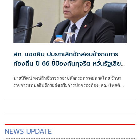
สถ. แจงยิบ ปมยกเลิกจัดสอบข้าราชการ
ท้องถิ่น ปี 66 ชี้ป้องกันทุจริต หวั่นรัฐเสีย
หาย
นายนิรัตน์ พงษ์สิทธิถาวร รองปลัดกระทรวงมหาดไทย รักษา
ราชการแทนอธิบดีกรมส่งเสริมการปกครองท้อง (สถ.) โพสต์
หนังสือคำชี้แจง สถ. เรื่องชี้แจงข้อเท็จจริงกรณีการดำเนินการ
การจัดสอบแข่งขันเพื่อบรรจุบุคคลเป็นข้าราชการหรือพนักงาน
ส่วนท้องถิ่นประจำปี 2566​ ว่า
NEWS UPDATE