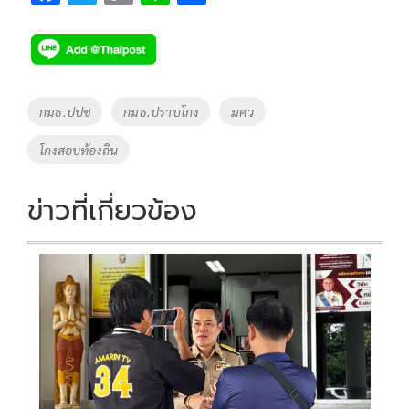
ac
wi
o
n
h
e
tt
p
e
ar
b
er
y
e
o
Li
Tags
กมธ.ปปช
กมธ.ปราบโกง
มศว
o
n
โกงสอบท้องถิ่น
k
k
ข่าวที่เกี่ยวข้อง