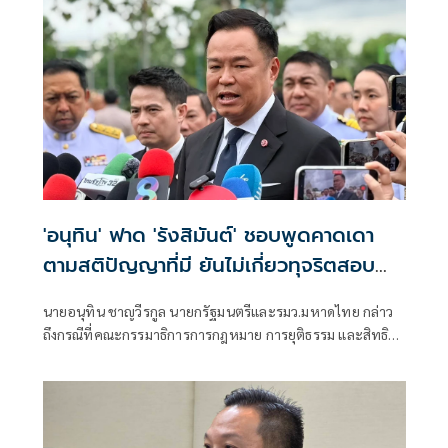
'อนุทิน' ฟาด 'รังสิมันต์' ชอบพูดคาดเดา
ตามสติปัญญาที่มี ยันไม่เกี่ยวทุจริตสอบ
ท้องถิ่น
นายอนุทิน ชาญวีรกูล นายกรัฐมนตรีและรมว.มหาดไทย กล่าว
ถึงกรณีที่คณะกรรมาธิการการกฎหมาย การยุติธรรม และสิทธิ
มนุษยชน สภาผู้แทนราษฎร ที่มี นายรังสิมันต์ โรม เป็นประธาน
กรรมาธิการ มีการอ้างชื่อนายกรัฐมนตรี เข้าไปเกี่ยวข้องกับการ
ทุจริตสอบท้องถิ่น