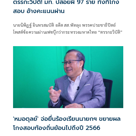
ตรรกะวิบัติ! มท. ปล่อยผี 97 ราย ทั้งที่โกง
สอบ อ้างคะแนนผ่าน
นายนิพิฏฐ์ อินทรสมบัติ อดีต สส.พัทลุง พรรคประชาธิปัตย์
โพสต์ข้อความผ่านเฟซบุ๊กว่ากระทรวงมหาดไทย “ตรรกะวิบัติ”
'หมอตุลย์' จ่อยื่นร้องเรียนนายกฯ ขยายผล
โกงสอบท้องถิ่นย้อนไปถึงปี 2566