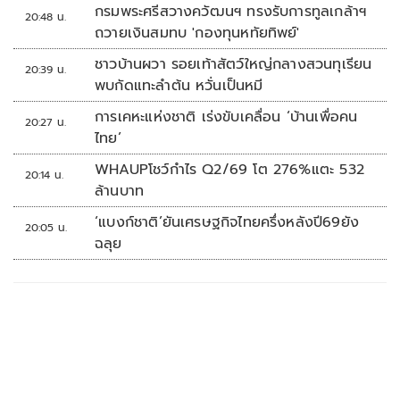
กรมพระศรีสวางควัฒนฯ ทรงรับการทูลเกล้าฯ
20:48 น.
ถวายเงินสมทบ 'กองทุนหทัยทิพย์'
ชาวบ้านผวา รอยเท้าสัตว์ใหญ่กลางสวนทุเรียน
20:39 น.
พบกัดแทะลำต้น หวั่นเป็นหมี
การเคหะแห่งชาติ เร่งขับเคลื่อน ‘บ้านเพื่อคน
20:27 น.
ไทย’
WHAUPโชว์กำไร Q2/69 โต 276%แตะ 532
20:14 น.
ล้านบาท
‘แบงก์ชาติ’ยันเศรษฐกิจไทยครึ่งหลังปี69ยัง
20:05 น.
ฉลุย