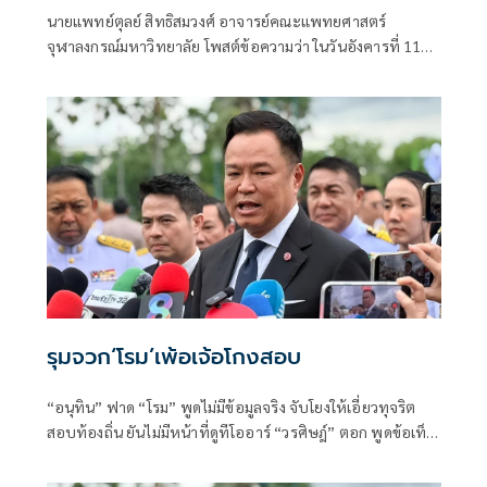
นายแพทย์ตุลย์ สิทธิสมวงศ์ อาจารย์คณะแพทยศาสตร์
จุฬาลงกรณ์มหาวิทยาลัย โพสต์ข้อความว่า ในวันอังคารที่ 11
ส.ค. ผมจะไปร้องเรียนเรื่องทุจริตสอบกสถ.
รุมจวก‘โรม’เพ้อเจ้อโกงสอบ
“อนุทิน” ฟาด “โรม” พูดไม่มีข้อมูลจริง จับโยงให้เอี่ยวทุจริต
สอบท้องถิ่น ยันไม่มีหน้าที่ดูทีโออาร์ “วรศิษฎ์” ตอก พูดข้อเท็จ
จริงไม่ครบ