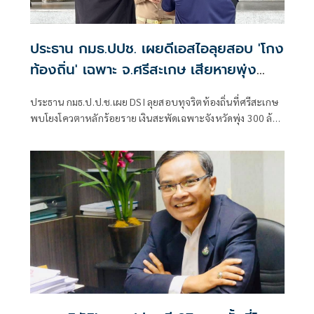
ประธาน กมธ.ปปช. เผยดีเอสไอลุยสอบ 'โกง
ท้องถิ่น' เฉพาะ จ.ศรีสะเกษ เสียหายพุ่ง
300 ล้านบาท
ประธาน กมธ.ป.ป.ช.เผย DSI ลุยสอบทุจริตท้องถิ่นที่ศรีสะเกษ
พบโยงโควตาหลักร้อยราย เงินสะพัดเฉพาะจังหวัดพุ่ง 300 ล้าน
บาท เตรียมใช้ “ศรีสะเกษโมเดล” ขยายผลทั่วประเทศ ย้ำผู้เสีย
หายแจ้งความดำเนินคดีได้เงินคืน 20 ส.ค.นี้