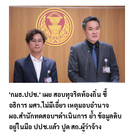
'กมธ.ปปช.' เผย สอบทุจริตท้องถิ่น ชี้
อธิการ มศว.ไม่มีเอี่ยว เหตุมอบอำนาจ
ผอ.สำนักทดสอบฯดำเนินการ ย้ำ ข้อมูลดิบ
อยู่ในมือ ปปช.แล้ว ปูด สถ.ผู้ว่าจ้าง