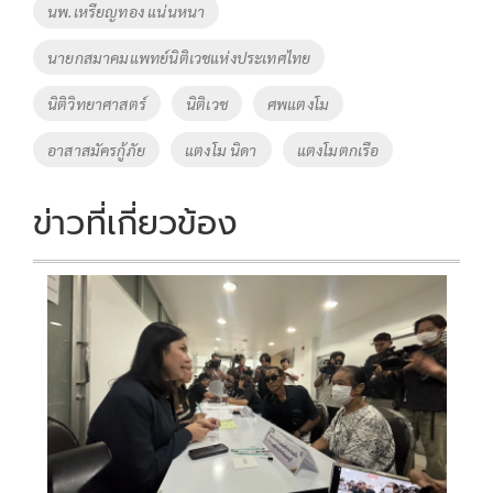
นพ.เหรียญทอง แน่นหนา
k
k
นายกสมาคมแพทย์นิติเวชแห่งประเทศไทย
นิติวิทยาศาสตร์
นิติเวช
ศพแตงโม
อาสาสมัครกู้ภัย
แตงโม นิดา
แตงโมตกเรือ
ข่าวที่เกี่ยวข้อง