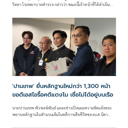
วิทยา โรงพยาบาลตำรวจ กล่าวว่า ขณะนี้เจ้าหน้าที่ได้ดำเนิน
การตรวจพิสูจน์อัตลักษณ์บุคคลของผู้เสียชีวิตจากเหตุเพลิง
ไหม้โรงเบียร์ย่านลาดพร้าวครบทั้ง 27 ร่างแล้ว
'ปานเทพ' ยื่นหลักฐานใหม่กว่า 1,300 หน้า
ขอดีเอสไอรื้อคดีแตงโม เชื่อไม่ได้อยู่บนเรือ
นายปานเทพ พัวพงษ์พันธ์ แถลงข่าวเปิดเผยความขัดแย้งของ
พยานหลักฐานในสำนวนเดิมในคดีการเสียชีวิตของน.ส.นิดา
แตงโม พัชรวีระพงษ์ โดยนำหลักฐานเชิงวิทยาศาสตร์ ข้อมูล
พิกัดดาวเทียม และรายงานดิจิทัลที่มีความหนากว่า 1,300 หน้า