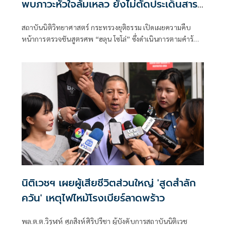
พบภาวะหัวใจล้มเหลว ยังไม่ตัดประเด็นสาร
พิษ รอจอร์เจียส่งผลตรวจครั้งแรก
สถาบันนิติวิทยาศาสตร์ กระทรวงยุติธรรม เปิดเผยความคืบ
หน้าการตรวจชันสูตรศพ “ฮลุน โซโล่” ซึ่งดำเนินการตามคำร้อง
ขอของญาติผู้เสียชีวิต ภายใต้อำนาจหน้าที่ตามพระราชบัญญัติ
การให้บริการทางนิติวิทยาศาสตร์ พ.ศ. 2559 โดยทีมผู้
เชี่ยวชาญด้านนิติเวชศาสตร์ พยาธิวิทยา และรังสีวิทยา ได้
ดำเนินการตรวจชันสูตรเสร็จสิ้นแล้ว
นิติเวชฯ เผยผู้เสียชีวิตส่วนใหญ่ 'สูดสำลัก
ควัน' เหตุไฟไหม้โรงเบียร์ลาดพร้าว
พล.ต.ต.วิรุฬห์ ศุภสิงห์ศิริปรีชา ผู้บังคับการสถาบันนิติเวช