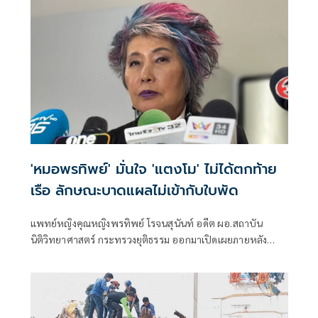
ยื่นตรงต่ออธิบดีกรมสอบสวนคดีพิเศษ (ดีเอสไอ)
'หมอพรทิพย์' มั่นใจ 'แตงโม' ไม่ได้ตกท้าย
เรือ ลักษณะบาดแผลไม่เข้ากับใบพัด
แพทย์หญิงคุณหญิงพรทิพย์ โรจนสุนันท์ อดีต ผอ.สถาบัน
นิติวิทยาศาสตร์ กระทรวงยุติธรรม ออกมาเปิดเผยภายหลัง
ประชุมร่วมกับคณะพนักงานสืบสวน แพทย์ผู้เชี่ยวชาญด้านนิติ
เวช และแพทย์ผู้เชี่ยวชาญด้านศัลยกรรมตกแต่ง