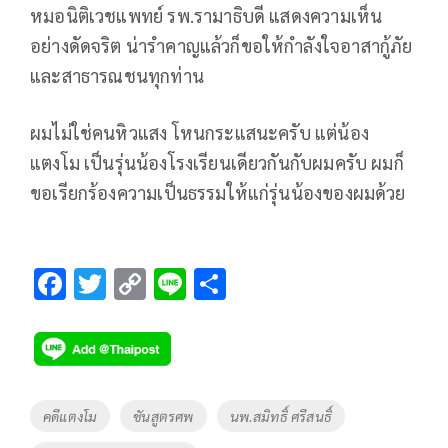
หมอนิติเวชแพทย์ รพ.รามาธิบดี แสดงความเห็น
อย่างดัดจริต น่ารำคาญแล้วก็ขอให้กำลังใจอาสากู้ภัย
และสาธารณชนทุกท่าน
ผมไม่ใช่คนหิวแสง โหนกระแสนะครับ แต่น้อง
แตงโม เป็นรุ่นน้องโรงเรียนเดียวกันกับผมครับ ผมก็
ขอเรียกร้องความเป็นธรรมให้แก่รุ่นน้องของผมด้วย
F
T
C
Li
S
ac
wi
o
n
h
e
tt
p
e
ar
b
er
y
e
o
Li
Tags
คดีแตงโม
ชันสูตรศพ
นพ.สมิทธิ์ ศรีสนธิ์
o
n