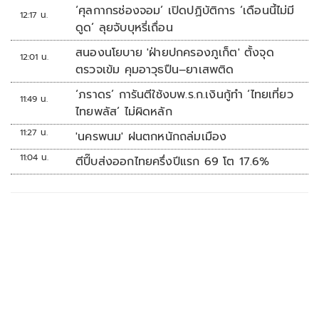
‘ศุลกากรช่องจอม’ เปิดปฏิบัติการ ‘เดือนนี้ไม่มี
12:17 น.
ดูด’ ลุยจับบุหรี่เถื่อน
สนองนโยบาย 'ฝ่ายปกครองภูเก็ต' ตั้งจุด
12:01 น.
ตรวจเข้ม คุมอาวุธปืน–ยาเสพติด
‘ภราดร’ การันตีใช้งบพ.ร.ก.เงินกู้ทำ ‘ไทยเที่ยว
11:49 น.
ไทยพลัส’ ไม่ผิดหลัก
11:27 น.
'นครพนม' ฝนตกหนักถล่มเมือง
11:04 น.
ตีปี๊บส่งออกไทยครึ่งปีแรก 69 โต 17.6%