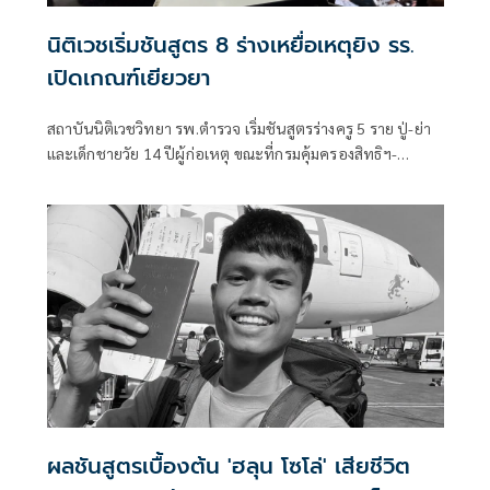
นิติเวชเริ่มชันสูตร 8 ร่างเหยื่อเหตุยิง รร.
เปิดเกณฑ์เยียวยา
สถาบันนิติเวชวิทยา รพ.ตำรวจ เริ่มชันสูตรร่างครู 5 ราย ปู่-ย่า
และเด็กชายวัย 14 ปีผู้ก่อเหตุ ขณะที่กรมคุ้มครองสิทธิฯ-
ยุติธรรมนนทบุรี เร่งเยียวยาผู้
ผลชันสูตรเบื้องต้น 'ฮลุน โซโล่' เสียชีวิต