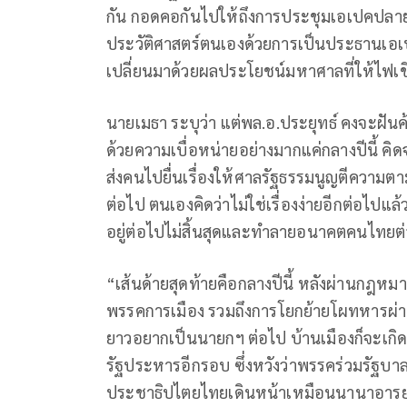
กัน กอดคอกันไปให้ถึงการประชุมเอเปคปลายปี
ประวัติศาสตร์ตนเองด้วยการเป็นประธานเอเป
เปลี่ยนมาด้วยผลประโยชน์มหาศาลที่ให้ไฟเ
นายเมธา ระบุว่า แต่พล.อ.ประยุทธ์ คงจะฝัน
ด้วยความเบื่อหน่ายอย่างมากแค่กลางปีนี้ คิด
ส่งคนไปยื่นเรื่องให้ศาลรัฐธรรมนูญตีความต
ต่อไป ตนเองคิดว่าไม่ใช่เรื่องง่ายอีกต่อไ
อยู่ต่อไปไม่สิ้นสุดและทำลายอนาคตคนไทยต่
“เส้นด้ายสุดท้ายคือกลางปีนี้ หลังผ่านกฎหม
พรรคการเมือง รวมถึงการโยกย้ายโผทหารผ่าน
ยาวอยากเป็นนายกฯ ต่อไป บ้านเมืองก็จะเกิดวิ
รัฐประหารอีกรอบ ซึ่งหวังว่าพรรคร่วมรัฐบาลค
ประชาธิปไตยไทยเดินหน้าเหมือนนานาอารย