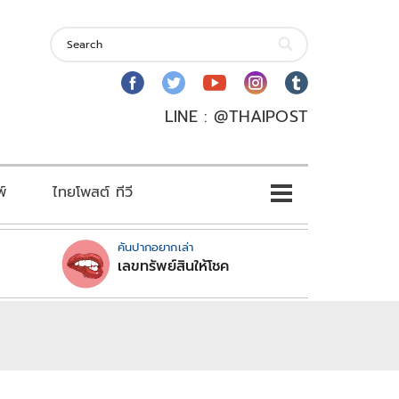
LINE : @THAIPOST
พ์
ไทยโพสต์ ทีวี
คันปากอยากเล่า
เลขทรัพย์สินให้โชค