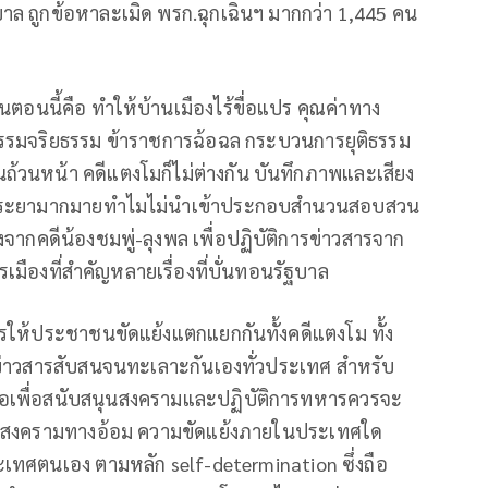
ล ถูกข้อหาละเมิด พรก.ฉุกเฉินฯ มากกว่า 1,445 คน
ตอนนี้คือ ทำให้บ้านเมืองไร้ขื่อแปร คุณค่าทาง
ณธรรมจริยธรรม ข้าราชการฉ้อฉล กระบวนการยุติธรรม
นถ้วนหน้า คดีแตงโมก็ไม่ต่างกัน บันทึกภาพและเสียง
้าพระยามากมายทำไมไม่นำเข้าประกอบสำนวนสอบสวน
งจากคดีน้องชมพู่-ลุงพล เพื่อปฏิบัติการข่าวสารจาก
องที่สำคัญหลายเรื่องที่บั่นทอนรัฐบาล
สารให้ประชาชนขัดแย้งแตกแยกกันทั้งคดีแตงโม ทั้ง
ารข่าวสารสับสนจนทะเลาะกันเองทั่วประเทศ สำหรับ
่อเพื่อสนับสนุนสงครามและปฏิบัติการทหารควรจะ
เกิดสงครามทางอ้อม ความขัดแย้งภายในประเทศใด
ทศตนเอง ตามหลัก self-determination ซึ่งถือ