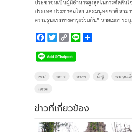
ประชาชนเป็นผู้มีอำนาจสูงสุดในการตัดสิ
ประเทศ ประชาคมโลก และมนุษยชาติ สามารถ
ความรุนแรงทางอาวุธร่วมกัน” นายเมธา ระบุ
F
T
C
Li
S
ac
wi
o
n
h
e
tt
p
e
ar
b
er
y
e
o
Li
Tags
ครป
ทหาร
นายก
บิ๊กตู่
พรกฉุกเฉิ
o
n
เอเปค
k
k
ข่าวที่เกี่ยวข้อง