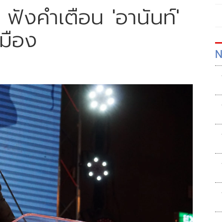
ู่' ฟังคำเตือน 'อานันท์'
มือง
N