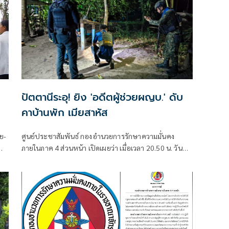
ปัตตานีระอุ! ยิง 'อดีตผู้ช่วยผญบ.' ดับ
คาบ้านพัก เมียสาหัส
ย-
ศูนย์ประชาสัมพันธ์ กองอำนวยการรักษาความมั่นคง
พ
ภายในภาค 4 ส่วนหน้า เปิดเผยว่า เมื่อเวลา 20.50 น. วันที่
6 ส.ค. ที่ผ่านมา เกิดเหตุคนร้ายไม่ทราบจำนวนใช้อาวุธปืน
ลอบยิงนายรียะ อาแว อดีตผู้ช่วยผู้ใหญ่บ้านหมู่ที่ 5