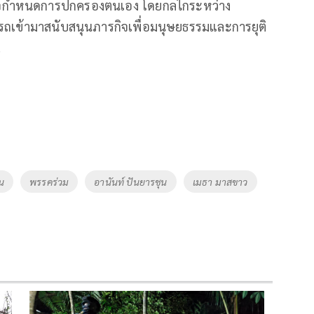
นใจกำหนดการปกครองตนเอง โดยกลไกระหว่าง
เข้ามาสนับสนุนภารกิจเพื่อมนุษยธรรมและการยุติ
.
น
พรรคร่วม
อานันท์ ปันยารชุน
เมธา มาสขาว