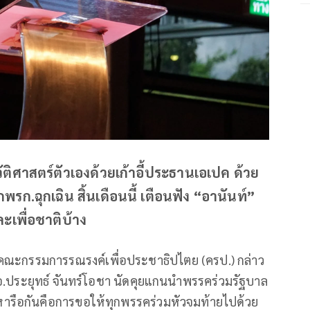
วัติศาสตร์ตัวเองด้วยเก้าอี้ประธานเอเปค ด้วย
รก.ฉุกเฉิน สิ้นเดือนนี้ เตือนฟัง “อานันท์”
เพื่อชาติบ้าง
คณะกรรมการรณรงค์เพื่อประชาธิปไตย (ครป.) กล่าว
.อ.ประยุทธ์ จันทร์โอชา นัดคุยแกนนำพรรคร่วมรัฐบาล
ที่หารือกันคือการขอให้ทุกพรรคร่วมหัวจมท้ายไปด้วย