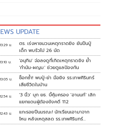
EWS UPDATE
ตร. เร่งหาชนวนเหตุกราดยิง ยันปืนปู่
13:29 น.
เด็ก พบรัวไป 26 นัด
'อนุทิน' จ่อลงดูที่เกิดเหตุกราดยิง ย้ำ
13:10 น.
'กำนัน-ผญบ.' ช่วยดูแลป้องกัน
ช็อกซ้ำ! พบปู่-ย่า มือยิง รร.เทพศิรินทร์
13:05 น.
เสียชีวิตในบ้าน
'3 นิ้ว' บุก ยธ. บี้คุ้มครอง 'อานนท์' เลิก
12:54 น.
แยกแดนผู้ต้องขังคดี 112
แกะรอยปืนมรณะ! นักเรียนเอามาจาก
12:43 น.
ไหน หลังเหตุสลด รร.เทพศิรินทร์
นนทบุรี