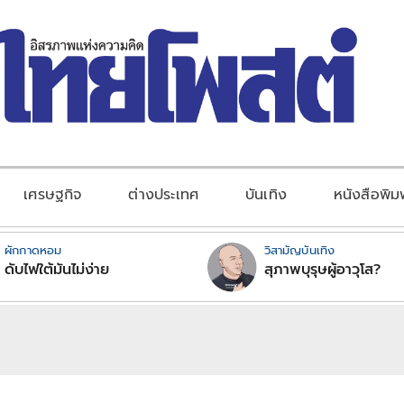
เศรษฐกิจ
ต่างประเทศ
บันเทิง
หนังสือพิม
ผักกาดหอม
วิสามัญบันเทิง
ดับไฟใต้มันไม่ง่าย
สุภาพบุรุษผู้อาวุโส?