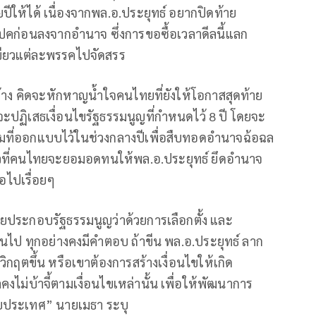
ให้ได้ เนื่องจากพล.อ.ประยุทธ์ อยากปิดท้าย
คก่อนลงจากอำนาจ ซึ่งการขอซื้อเวลาดีลนี้แลก
ขียวแต่ละพรรคไปจัดสรร
ค้าง คิดจะหักหาญน้ำใจคนไทยที่ยังให้โอกาสสุดท้าย
จะปฏิเสธเงื่อนไขรัฐธรรมนูญที่กำหนดไว้ 8 ปี โดยจะ
ามที่ออกแบบไว้ในช่วงกลางปีเพื่อสืบทอดอำนาจฉ้อฉล
ปแล้วที่คนไทยจะยอมอดทนให้พล.อ.ประยุทธ์ ยึดอำนาจ
อไปเรื่อยๆ
ายประกอบรัฐธรรมนูญว่าด้วยการเลือกตั้ง และ
ไป ทุกอย่างคงมีคำตอบ ถ้าขีน พล.อ.ประยุทธ์ ลาก
กฤตขึ้น หรือเขาต้องการสร้างเงื่อนไขให้เกิด
งไม่บ้าจี้ตามเงื่อนไขเหล่านั้น เพื่อให้พัฒนาการ
ประเทศ” นายเมธา ระบุ