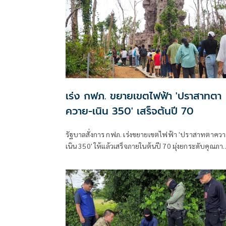
เร่ง กฟภ. ขยายเขตไฟฟ้า 'ปราสาทตา
ควาย-เนิน 350' เสร็จต้นปี 70
รัฐบาลสั่งการ กฟภ. เร่งขยายเขตไฟฟ้า 'ปราสาทตาควา
เนิน 350' ให้แล้วเสร็จภายในต้นปี 70 มุ่งยกระดับคุณภา
ชีวิตและขวัญกำลังพลแนวหน้า เสริมสร้างความมั่นคง
ชายแดน