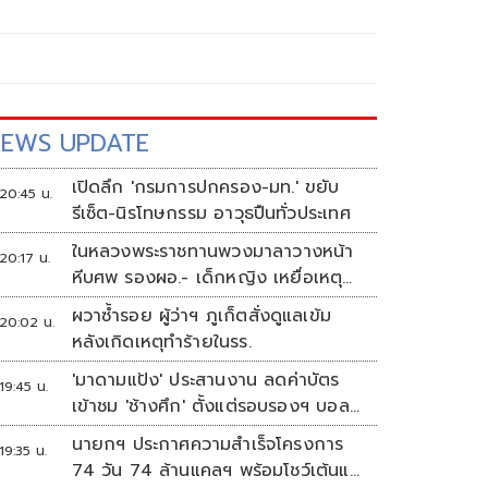
EWS UPDATE
เปิดลึก 'กรมการปกครอง-มท.' ขยับ
20:45 น.
รีเซ็ต-นิรโทษกรรม อาวุธปืนทั่วประเทศ
ในหลวงพระราชทานพวงมาลาวางหน้า
20:17 น.
หีบศพ รองผอ.- เด็กหญิง เหยื่อเหตุก
ราดยิง
ผวาซ้ำรอย ผู้ว่าฯ ภูเก็ตสั่งดูแลเข้ม
20:02 น.
หลังเกิดเหตุทำร้ายในรร.
'มาดามแป้ง' ประสานงาน ลดค่าบัตร
19:45 น.
เข้าชม 'ช้างศึก' ตั้งแต่รอบรองฯ บอล
อาเซียน
นายกฯ ประกาศความสำเร็จโครงการ
19:35 น.
74 วัน 74 ล้านแคลฯ พร้อมโชว์เต้นแอ