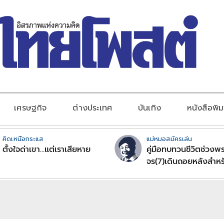
เศรษฐกิจ
ต่างประเทศ
บันเทิง
หนังสือพิม
คิดเหนือกระแส
แม่หมอสมัครเล่น
ตั้งใจด่าเขา...แต่เราเสียหาย
คู่มือทบทวนชีวิตช่วงพร
จร(7)เดินถอยหลังสำหร
ลัคนาราศีตอนที่2