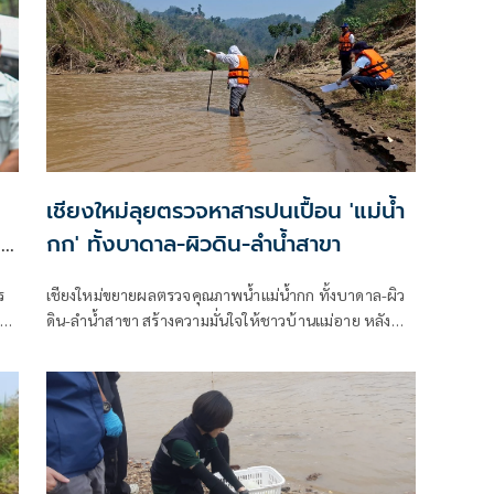
เชียงใหม่ลุยตรวจหาสารปนเปื้อน 'แม่น้ำ
ี่
กก' ทั้งบาดาล-ผิวดิน-ลำน้ำสาขา
ม
ร
เชียงใหม่ขยายผลตรวจคุณภาพน้ำแม่น้ำกก ทั้งบาดาล-ผิว
ดิน-ลำน้ำสาขา สร้างความมั่นใจให้ชาวบ้านแม่อาย หลัง
ก่อนหน้านี้เจอสารหนูและตะกั่วปนเปื้อนเกินมาตรฐาน