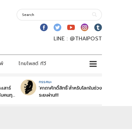
LINE : @THAIPOST
พ์
ไทยโพสต์ ทีวี
ทรรศนะ
ะเสาร์
'คาถาศักดิ์สิทธิ์'สำหรับโลกในช่วง
ับคนทุก
ระยะผ่าน!!!