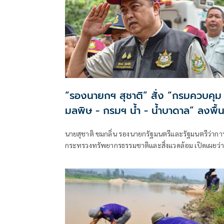
“รองนายกฯ สุชาติ” สั่ง “กรมควบคุม
มลพิษ - กรมฯ น้ำ - น้ำบาดาล” ลงพื้นท
สบเมย เร่งตรวจสอบคุณภาพน้ำ พร้อ
นายสุชาติ ชมกลิ่น รองนายกรัฐมนตรีและรัฐมนตรีว่ากา
หาแหล่งน้ำใช้ทดแทนให้ชุมชนริมแม่น้ำ
กระทรวงทรัพยากรธรรมชาติและสิ่งแวดล้อม เปิดเผยว่า
สาละวิน
“จากที่ได้มอบหมายให้เจ้าหน้าที่กรมควบคุมมลพิษ