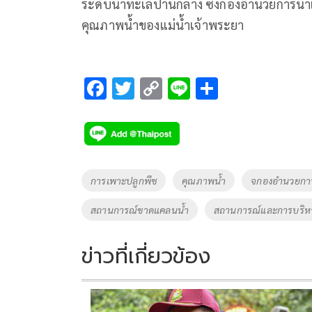
ระดับน้ำทะเลปานกลาง ซึ่งกองอำนวยการน้ำแ
คุณภาพน้ำของแม่น้ำเจ้าพระยา
F
T
C
Li
S
ac
wi
o
n
h
e
tt
p
e
ar
b
er
y
e
o
Li
Tags
การเพาะปลูกพืช
คุณภาพน้ำ
จกองอำนวยการ
o
n
สถานการณ์ขาดแคลนน้ำ
สถานการณ์และการบริหา
k
k
ข่าวที่เกี่ยวข้อง