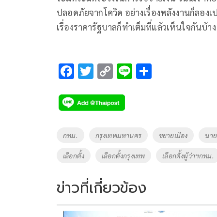
ปลอดภัยจากโควิด อย่างเรื่องพลังงานก็ลอง
เรื่องราคารัฐบาลก็ทำเต็มที่แล้วเห็นใจกันบ้าง
F
T
C
Li
S
ac
wi
o
n
h
e
tt
p
e
ar
b
er
y
e
o
Li
Tags
กทม.
กรุงเทพมหานคร
ขยายเมือง
นาย
o
n
เลือกตั้ง
เลือกตั้งกรุงเทพ
เลือกตั้งผู้ว่าฯกทม.
k
k
ข่าวที่เกี่ยวข้อง