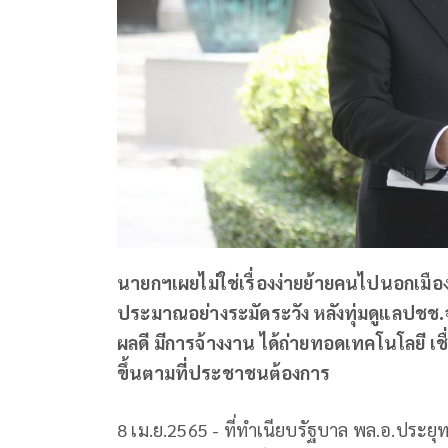
นายกฯเผยไม่ใช่เรื่องง่ายย้ายคนไปนอกเมือ
ประมาณอย่างระมัดระวัง หลังทุ่มดูแลปชช.
ผลดี มีการจ้างงาน ได้ถ่ายทอดเทคโนโลยี เช
ขึ้นตามที่ประชาชนต้องการ
8 เม.ย.2565 - ที่ทำเนียบรัฐบาล พล.อ.ประย