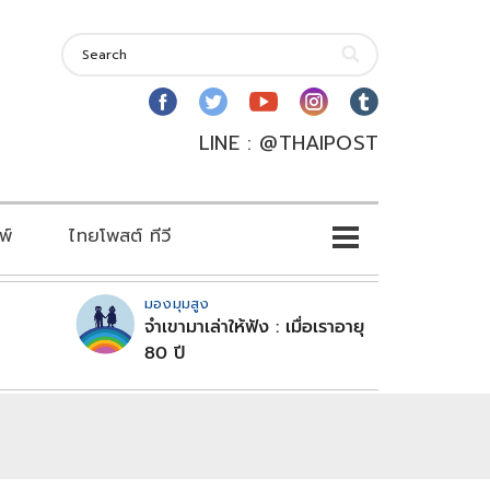
LINE : @THAIPOST
พ์
ไทยโพสต์ ทีวี
มองมุมสูง
จำเขามาเล่าให้ฟัง : เมื่อเราอายุ
80 ปี