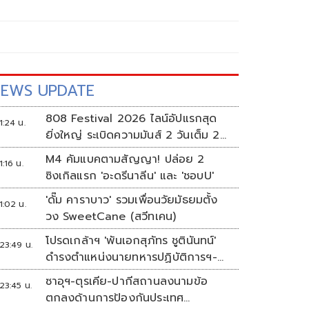
EWS UPDATE
808 Festival 2026 ไลน์อัปแรกสุด
1:24 น.
ยิ่งใหญ่ ระเบิดความมันส์ 2 วันเต็ม 2-
3 ต.ค.นี้
M4 คัมแบคตามสัญญา! ปล่อย 2
1:16 น.
ซิงเกิลแรก 'อะดรีนาลีน' และ 'ชอบU'
'ดั๊ม คาราบาว' รวมเพื่อนวัยมัธยมตั้ง
1:02 น.
วง SweetCane (สวีทเคน)
โปรดเกล้าฯ 'พันเอกสุภัทร ชูตินันทน์'
23:49 น.
ดำรงตำแหน่งนายทหารปฏิบัติการฯ-
พระราชทานยศ 'พลตรี'
ซาอุฯ-ตุรเคีย-ปากีสถานลงนามข้อ
23:45 น.
ตกลงด้านการป้องกันประเทศ