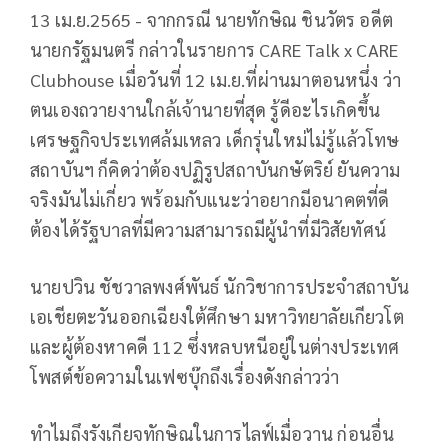
13 เม.ย.2565 - จากกรณี นายทักษิณ​ ชินวัตร​ อดีต
นายกรัฐมนตรี​ กล่าวในรายการ CARE Talk x CARE
Clubhouse​ เมื่อวันที่ 12 เม.ย.ที่ผ่านมาตอนหนึ่ง ว่า
ตนเองถวายงานใกล้เจ้านายที่สุด​ รู้ดีอะไรเกิดขึ้น​
เศรษฐกิจประเทศล้มเหลว​ เด็กรุ่นใหม่ไม่รู้แล้วโทษ
สถาบันฯ ก็คิดว่าต้องปฏิรูปสถาบันกษัตริย์ ยันความ
จริงมันไม่เกี่ยว พร้อมกับแนะว่าอยากมีอนาคตที่ดี
ต้องได้รัฐบาลที่มีความสามารถมีผู้นำที่มีวิสัยทัศน์​
นายปวิน ชัชวาลพงศ์พันธ์ นักวิชาการประจำสถาบัน
เอเชียตะวันออกเฉียงใต้ศึกษา มหาวิทยาลัยเกียวโต
และผู้ต้องหาคดี 112 ซึ่งหลบหนีอยู่ในต่างประเทศ
โพสต์ข้อความในเฟซบุ๊กถึงเรื่องดังกล่าวว่า
ทำไมถึงรังเกียจทักษิณในการไลฟ์เมื่อวาน ก่อนอื่น