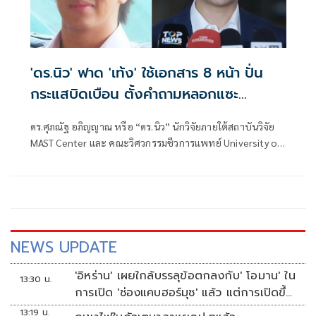
'ดร.นิว' ฟาด 'เท้ง' ใช้เอกสาร 8 หน้า ปั่น
กระแสบิดเบือน ตั้งคำถามหลอกแซะ
สถาบันฯ
ดร.ศุภณัฐ อภิญญาณ หรือ “ดร.นิว” นักวิจัยภายใต้สถาบันวิจัย
MAST Center และ คณะวิศวกรรมชีวการแพทย์ University of
Arkansas ประเทศสหรัฐอเมริกา โพสต์ข้อความ ตอบโต้กรณี
นายณัฐพงษ์ เรืองปัญญาวุฒิ ส.ส.บัญชีรายชื่อ พรรคประชาชน
อภิปรายเกี่ยวกับงบฯหน่วยราชการในพระองค์ ว่า
NEWS UPDATE
'อิหร่าน' เผยใกล้บรรลุข้อตกลงกับ' โอมาน' ใน
13:30 น.
การเปิด 'ช่องแคบฮอร์มุซ' แล้ว แต่การเปิดขึ้น
อยู่กับสหรัฐฯ
13:19 น.