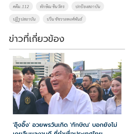
o
Li
Tags
คดีม.112
ทักษิณ ชินวัตร
ปกป้องสถาบัน
o
n
ปฏิรูปสถาบัน
ปวิน ชัชวาลพงศ์พันธ์
k
k
ข่าวที่เกี่ยวข้อง
'อุ๊งอิ๊ง' อวยพรวันเกิด 'ทักษิณ' บอกยังไม่
เคยลืมผลงานดี ที่ทำเพื่อประเทศไทย