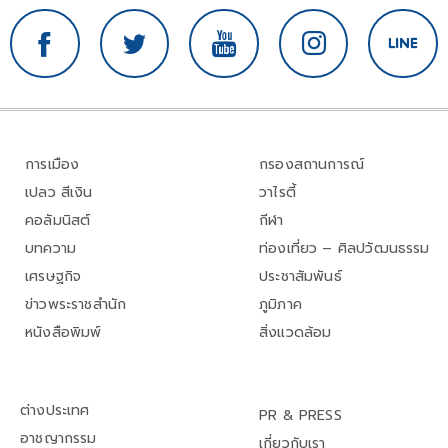
การเมือง
กรองสถานการณ์
เปลว สีเงิน
วาไรตี้
คอลัมนิสต์
กีฬา
บทความ
ท่องเที่ยว – ศิลปวัฒนธรรม
เศรษฐกิจ
ประชาสัมพันธ์
ข่าวพระราชสำนัก
ภูมิภาค
หนังสือพิมพ์
สิ่งแวดล้อม
ต่างประเทศ
PR & PRESS
อาชญากรรม
เกี่ยวกับเรา