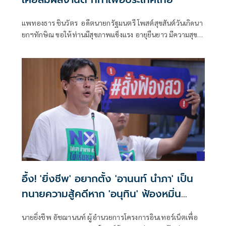
แพทองธาร ชินวัตร อดีตนายกรัฐมนตรี โพสต์สุขสันต์วันเกิดนา
ยกฯทักษิณ ขอให้ท่านมีสุขภาพแข็งแรง อายุยืนยาว มีความสุข
ในทุกๆวัน
อึ้ง! 'ยิ่งชีพ' อยากตั้ง 'อานนท์ นำภา' เป็น
ทนายความสู้คดีหาก 'อนุทิน' ฟ้องหมิ่น
ประมาท
นายยิ่งชีพ อัชฌานนท์ ผู้อำนวยการโครงการอินเทอร์เน็ตเพื่อ