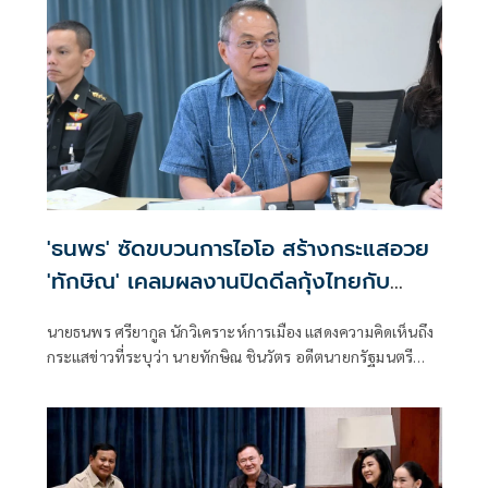
นาน ภาพที่ออกมา เป็นสีสันการเมืองเท่านั้น
'ธนพร' ซัดขบวนการไอโอ สร้างกระแสอวย
'ทักษิณ' เคลมผลงานปิดดีลกุ้งไทยกับ
มาเลเซีย
นายธนพร ศรียากูล นักวิเคราะห์การเมือง แสดงความคิดเห็นถึง
กระแสข่าวที่ระบุว่า นายทักษิณ ชินวัตร อดีตนายกรัฐมนตรี
เป็นผู้มีบทบาทสำคัญในการแก้ไขปัญหาการส่งออกกุ้งไทยไป
ยังประเทศมาเลเซีย โดยระบุว่า ข่าวดังกล่าวเป็นเพียงการสร้าง
กระแสจากผู้สนับสนุนทางการเมืองเท่านั้น