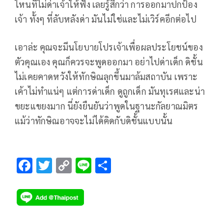
ไหนที่ไม่ด่าเจ้าให้ฟัง เลยรู้สึกว่า การออกมาปกป้อง
เจ้า ทั้งๆ ที่ลับหลังด่า มันไม่ใช่และไม่เวิร์คอีกต่อไป
เอาล่ะ คุณจะมีนโยบายโปรเจ้าเพื่อผลประโยชน์ของ
ตัวคุณเอง คุณก็ควรจะพูดออกมา อย่าไปด่าเด็ก ดิชั้น
ไม่เคยคาดหวังให้ทักษิณลุกขึ้นมาล้มสถาบัน เพราะ
เค้าไม่ทำแน่ๆ แต่การด่าเด็ก ดูถูกเด็ก มันทุเรศและน่า
ขยะแขยงมาก นี่ยังยืนยันว่าพูดในฐานะกัลยาณมิตร
แม้ว่าทักษิณอาจจะไม่ได้คิดกับดิชั้นแบบนั้น
F
T
C
Li
S
ac
wi
o
n
h
e
tt
p
e
ar
b
er
y
e