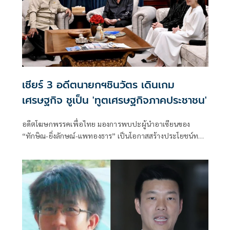
เชียร์ 3 อดีตนายกฯชินวัตร เดินเกม
เศรษฐกิจ ชูเป็น 'ทูตเศรษฐกิจภาคประชาชน'
อดีตโฆษกพรรคเพื่อไทย มองการพบปะผู้นำอาเซียนของ
“ทักษิณ-ยิ่งลักษณ์-แพทองธาร” เป็นโอกาสสร้างประโยชน์ทาง
เศรษฐกิจ ย้ำไม่ใช่การวัดพลังการเมือง แต่เป็นการใช้คอนเน
กชันส่วนตัวช่วยเปิดตลาดใหม่ ดึงการลงทุน พร้อมวอนกลุ่มที่
จับตาเลิกมองด้วยอคติ หันมามองผลลัพธ์ต่อประชาชน