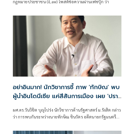
กฎหมายประชาชน (iLaw) โพสต์ข้อความผ่านเฟซบุ๊ก ว่า
อย่าอินมาก! นักวิชาการชี้ ภาพ 'ทักษิณ' พบ
ผู้นำอินโดนีเซีย แค่สีสันการเมือง เผย 'ปรา
โบโว' เพื่อนเก่าทักษิณ พบกันไม่ใช่แปลก ย้ำ
ผศ.ดร.วันวิชิต บุญโปร่ง นักวิชาการด้านรัฐศาสตร์ ม.รังสิต กล่าว
นานาชาติเข้าใจ นายกฯ-รัฐบาล ผู้มีอำนาจตัว
ว่า การพบกันระหว่างนายทักษิณ ชินวัตร อดีตนายกรัฐมนตรี
จริง
กับนายปราโบโว ซูเบียนโต ประธานาธิบดีอินโดนีเซีย ไม่ใช่เรื่อง
ผิดปกติ เพราะทั้งสองมีความสัมพันธ์ส่วนตัวที่สั่งสมมาเป็นเวลา