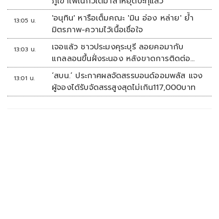
ภูเขาไฟในกัวเตมาลาหยุดปะทุแล้ว
'อนุทิน' หารือเต็มคณะ 'มิน อ่อง หล่าย' ย้ำ
13:05 น.
มิตรภาพ-ความไว้เนื้อเชื่อใจ
เจอแล้ว ชาวประมงคุระบุรี ลอยคอมากับ
13:03 น.
แกลลอนขึ้นฝั่งระนอง หลังขาดการติดต่อ
หลายวัน
‘สบน.’ ประกาศผลจัดสรรบอนด์ออมพลัส แจง
13:01 น.
ผู้จองได้รับจัดสรรสูงสุดไม่เกิน117,000บาท