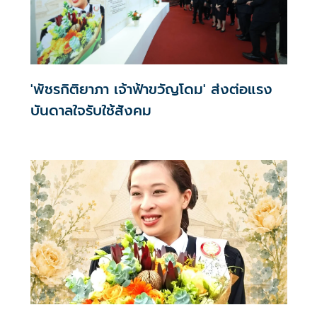
'พัชรกิติยาภา เจ้าฟ้าขวัญโดม' ส่งต่อแรง
บันดาลใจรับใช้สังคม