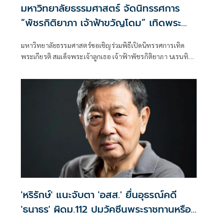
มหาวิทยาลัยธรรมศาสตร์ จัดนิทรรศการ
“พัชรกิติยาภา เจ้าฟ้าขวัญโดม” เทิดพระ
เกียรติพระผู้ทรงเป็นแรงบันดาลใจนิรันดร์
มหาวิทยาลัยธรรมศาสตร์ขอเชิญร่วมพิธีเปิดนิทรรศการเทิด
พระเกียรติ สมเด็จพระเจ้าลูกเธอ เจ้าฟ้าพัชรกิติยาภา นเรนทิรา
เทพยวดี กรมหลวงราชสาริณีสิริพัชร มหาวัชรราชธิดา “พัชรกิติ
ยาภา เจ้าฟ้าขวัญโดม The Eternal Inspiration” ในวันจันทร์ที่
20 กรกฏาคม พ.ศ. 2569 ตั้งแต่เวลา 8.30 น. เป็นต้นไป โดยมี
ศาสตราจารย์ ดร.สุรพล นิติไกรพจน์
'หริรักษ์' แนะจับตา 'อสส.' ยื่นอุธรณ์คดี
'ธนาธร' ผิดม.112 ปมวัคซีนพระราชทานหรือ