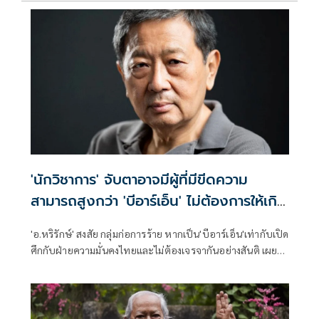
'นักวิชาการ' จับตาอาจมีผู้ที่มีขีดความ
สามารถสูงกว่า 'บีอาร์เอ็น' ไม่ต้องการให้เกิด
ความสงบ
'อ.หริรักษ์' สงสัย กลุ่มก่อการร้าย หากเป็น'บีอาร์เอ็น'เท่ากับเปิด
ศึกกับฝ่ายความมั่นคงไทยและไม่ต้องเจรจากันอย่างสันติ เผยวง
ในลึกๆบอกว่า เป็นคนที่ถูก recruit จากจังหวัดอื่น ได้รับการฝึก
และวางแผนมาเป็นอย่างดี อาจมีใครที่มีขีดความสามารถสูงกว่า
บีอาร์เอ็น มาเลเซีย และกองทัพไทย ไม่ต้องการให้เกิดความสงบ
ก็ได้