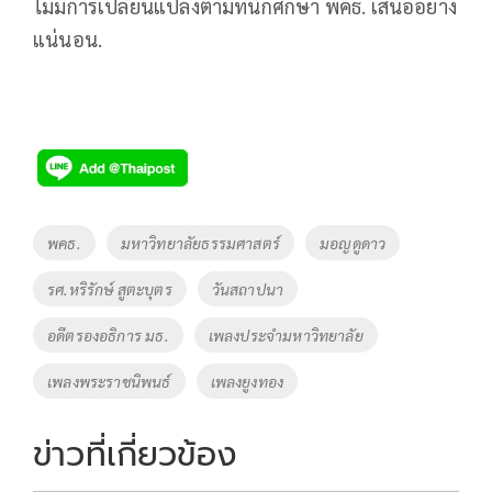
ไม่มีการเปลี่ยนแปลงตามที่นักศึกษา พคธ. เสนออย่าง
แน่นอน.
Tags
พคธ.
มหาวิทยาลัยธรรมศาสตร์
มอญดูดาว
รศ.หริรักษ์ สูตะบุตร
วันสถาปนา
อดีตรองอธิการ มธ.
เพลงประจำมหาวิทยาลัย
เพลงพระราชนิพนธ์
เพลงยูงทอง
ข่าวที่เกี่ยวข้อง