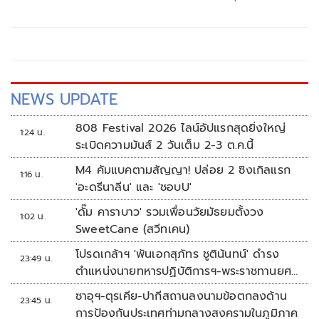
NEWS UPDATE
808 Festival 2026 ไลน์อัปแรกสุดยิ่งใหญ่
1:24 น.
ระเบิดความมันส์ 2 วันเต็ม 2-3 ต.ค.นี้
M4 คัมแบคตามสัญญา! ปล่อย 2 ซิงเกิลแรก
1:16 น.
'อะดรีนาลีน' และ 'ชอบU'
'ดั๊ม คาราบาว' รวมเพื่อนวัยมัธยมตั้งวง
1:02 น.
SweetCane (สวีทเคน)
โปรดเกล้าฯ 'พันเอกสุภัทร ชูตินันทน์' ดำรง
23:49 น.
ตำแหน่งนายทหารปฏิบัติการฯ-พระราชทานยศ
'พลตรี'
ซาอุฯ-ตุรเคีย-ปากีสถานลงนามข้อตกลงด้าน
23:45 น.
การป้องกันประเทศท่ามกลางสงครามในภูมิภาค