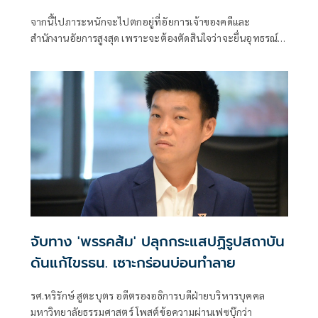
ไม่ หลังศาลอาญายกฟ้อง
จากนี้ไปภาระหนักจะไปตกอยู่ที่อัยการเจ้าของคดีและ
สำนักงานอัยการสูงสุด เพราะจะต้องตัดสินใจว่าจะยื่นอุทธรณ์
หรือไม่ แต่เมื่อดูจากข้อเท็จจริงทั้งหมดแล้ว อัยการไม่ยื่นอุทธรณ์
คงไม่ได้
จับทาง 'พรรคส้ม' ปลุกกระแสปฏิรูปสถาบัน
ดันแก้ไขรธน. เซาะกร่อนบ่อนทำลาย
รศ.หริรักษ์ สูตะบุตร อดีตรองอธิการบดีฝ่ายบริหารบุคคล
มหาวิทยาลัยธรรมศาสตร์ โพสต์ข้อความผ่านเฟซบุ๊กว่า