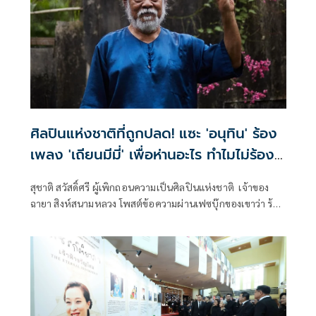
ศิลปินแห่งชาติที่ถูกปลด! แซะ 'อนุทิน' ร้อง
เพลง 'เถียนมีมี่' เพื่อห่านอะไร ทำไมไม่ร้อง
เพลงพระราชนิพนธ์
สุชาติ สวัสดิ์ศรี ผู้เพิกถอนความเป็นศิลปินแห่งชาติ เจ้าของ
ฉายา สิงห์สนามหลวง โพสต์ข้อความผ่านเฟซบุ๊กของเขาว่า ร้อง
เพลง "เถียนมีมี่" ( ห