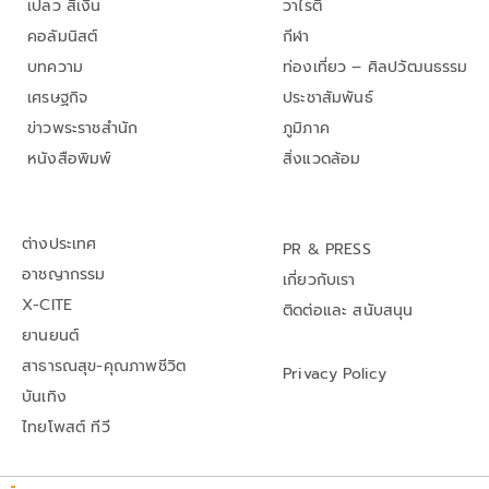
เปลว สีเงิน
วาไรตี้
คอลัมนิสต์
กีฬา
บทความ
ท่องเที่ยว – ศิลปวัฒนธรรม
เศรษฐกิจ
ประชาสัมพันธ์
ข่าวพระราชสำนัก
ภูมิภาค
หนังสือพิมพ์
สิ่งแวดล้อม
ต่างประเทศ
PR & PRESS
อาชญากรรม
เกี่ยวกับเรา
X-CITE
ติดต่อและ สนับสนุน
ยานยนต์
สาธารณสุข-คุณภาพชีวิต
Privacy Policy
บันเทิง
ไทยโพสต์ ทีวี