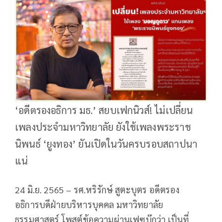
‘อดีตรองอธิการ มธ.’ สยบเฟกนิวส์! ไม่เปลี่ยน
เพลงประจำมหาวิทยาลัย ยังใช้เพลงพระราช
นิพนธ์ ‘ยูงทอง’ ยันเปิดในวันครบรอบสถาปนา
แน่
24 มิ.ย. 2565 – รศ.หริรักษ์ สูตะบุตร อดีตรอง
อธิการบดีฝ่ายบริหารบุคคล มหาวิทยาลัย
ธรรมศาสตร์ โพสต์ข้อความผ่านเฟซบุ๊กว่า เป็นที่