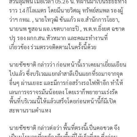
สวนลุมพินี เมื่อเวลา 05.26 น. ที่ผ่านมาเป็นระยะทาง
ราว 14 กิโลเมตร โดยมีนายวิศณุ ทรัพย์สมพล รองผู้
ว่าฯ กทม. , นายไทวุฒิ ขันแก้ว ผอ.สำนักการโยธา,
นายนพ ชูสอน ผอ.เขตบางกะปิ , พ.ต.ท.ยิ่งยศ ฉชาด
ปรุ รอง ผกก.สน.หัวหมาก และคณะทำงานที่
เกี่ยวข้อง ร่วมตรวจติดตามในครั้งนี้ด้วย
นายชัชชาติ กล่าวว่า ก่อนหน้านี้เราเคยมาเยี่ยมเยียน
ไปแล้ว ซึ่งบริเวณแยกลำสาลีเป็นแยกที่รถมาจากจุด
อื่นๆ ผ่านเยอะ และมีการก่อสร้างรถไฟฟ้าอีก ทำให้
เลนการจราจรมันน้อยลง โดยเราก็พยายามเร่งรัด
พื้นที่บริเวณนี้ให้แล้วเสร็จโดยก่อนหน้านี้ก็มีเปิด
สะพานรามคำแหง
นายชัชชาติ กล่าวต่อว่า พื้นที่ตรงนี้เป็นคอขวด จึง
เป็นนโยบายที่จะต้องคืนพื้นที่ให้เร็วที่สุด ซึ่งก่อน