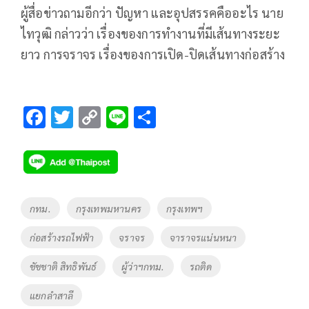
ผู้สื่อข่าวถามอีกว่า ปัญหา และอุปสรรคคืออะไร นาย
ไทวุฒิ กล่าวว่า เรื่องของการทำงานที่มีเส้นทางระยะ
ยาว การจราจร เรื่องของการเปิด-ปิดเส้นทางก่อสร้าง
F
T
C
Li
S
ac
wi
o
n
h
e
tt
p
e
ar
b
er
y
e
o
Li
Tags
กทม.
กรุงเทพมหานคร
กรุงเทพฯ
o
n
ก่อสร้างรถไฟฟ้า
จราจร
จาราจรแน่นหนา
k
k
ชัชชาติ สิทธิพันธ์
ผู้ว่าฯกทม.
รถติด
แยกลำสาลี