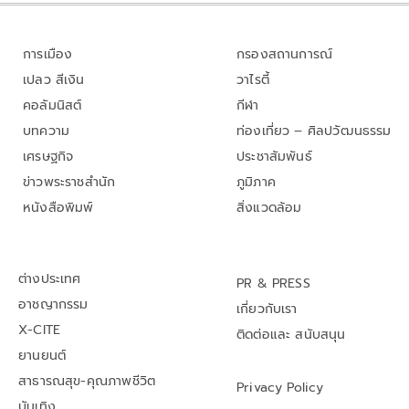
การเมือง
กรองสถานการณ์
เปลว สีเงิน
วาไรตี้
คอลัมนิสต์
กีฬา
บทความ
ท่องเที่ยว – ศิลปวัฒนธรรม
เศรษฐกิจ
ประชาสัมพันธ์
ข่าวพระราชสำนัก
ภูมิภาค
หนังสือพิมพ์
สิ่งแวดล้อม
ต่างประเทศ
PR & PRESS
อาชญากรรม
เกี่ยวกับเรา
X-CITE
ติดต่อและ สนับสนุน
ยานยนต์
สาธารณสุข-คุณภาพชีวิต
Privacy Policy
บันเทิง