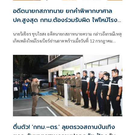
อดีตนายกสภาทนาย ยกคำพิพากษาศาล
ปค.สูงสุด กทม.ต้องร่วมรับผิด ไฟไหม้โรง
เบียร์ลาดพร้าว
นายวิเชียร ชุบไธสง อดีตนายกสภาทนายความ กล่าวถึงกรณีเหตุ
เกิดเพลิงไหม้โรงเบียร์ย่านลาดพร้าวเมื่อวันที่ 12 กรกฎาคม
2569 จนถึงขณะนี้ทำให้มียอดผู้เสียชีวิตแล้วเกือบ 30 คน การที่
เกิดเพลิงไหม้ครั้งนี้ไม่ใช่โศกนาฏกรรมที่สลดสยองครั้งแรกของ
ประเทศไทย แต่เคยเกิดมีขึ้นมาแล้วจากกรณีเพลิงไหม้พับดัง
ย่านสุขุมวิท และหากหน่วยงานที่เกี่ยวข้องยังขาดมาตรการ
ป้องกันและการ
ตื่นตัว! 'กทม.–ตร.' ลุยตรวจสถานบันเทิง