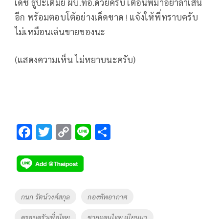
เดช ธูปะเตมีย์ ผบ.ทอ.ด้วยครับ เตือนพม่าอย่าล้ำเส้น
อีก พร้อมตอบโต้อย่างเด็ดขาด ! แจ้งให้พี่ทราบครับ
ไม่เหมือนเล่นขายของนะ
(แสดงความเห็น ไม่หยาบนะครับ)
F
T
C
Li
S
ac
wi
o
n
h
e
tt
p
e
ar
b
er
y
e
o
Li
Tags
กนก รัตน์วงศ์สกุล
กองทัพอากาศ
o
n
ครอบครัวเพื่อไทย
ชายแดนไทย เมียนมา