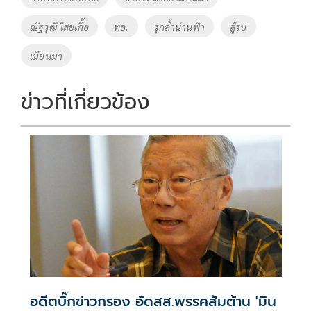
k
k
ณัฐวุฒิ ใสยเกื้อ
ทอ.
รุกล้ำน่านฟ้า
สู้รบ
เมียนมา
ข่าวที่เกี่ยวข้อง
อดีตบิ๊กข่าวกรอง อัดสส.พรรคส้มต้าน 'มิน