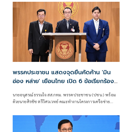
ปราบปรามอาชญากรรมข้ามชา
พรรคประชาชน แสดงจุดยืนคัดค้าน 'มิน
อ่อง หล่าย' เยือนไทย เปิด 6 ข้อเรียกร้อง
รัฐสภา-รัฐบาล
นายอนุสรณ์ ธรรมใจ สส.กทม. พรรคประชาชน (ปชน.) พร้อม
ด้วยนายศิรชัช ตรีวิศวเวทย์ คณะทำงานโครงการเครือข่าย
ประชาธิปไตยอาเซียนเพื่อสันติภาพ สิทธิมนุษยชน และการ
พัฒนาอย่างยั่งยืน แถลงคัดค้านการเยือนไทยอย่างเป็นทางการ
ของพลเอกอาวุโส มิน ออง ไลง์