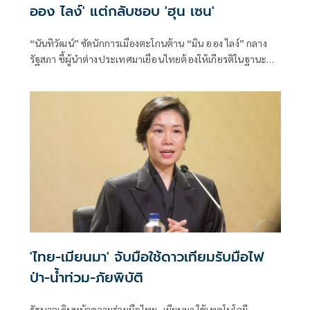
ออง ไลง์' แต่กลับชอบ 'ฮุน เซน'
“นันทิวัฒน์” ซัดนักการเมืองตะโกนต้าน “มิน ออง ไลง์” กลาง
รัฐสภา ชี้ผู้นำต่างประเทศมาเยือนไทยต้องให้เกียรติในฐานะ
แขก เหน็บนักสิทธิ-สส. “คลั่งประชาธิปไตย” จงเกลียดจงชังผู้นำ
เมียนมาตามตะวันตก แต่กลับเสนอเปิดด่านเป็นเพื่อนบ้านที่ดี
กับ “ฮุน เซน”
'ไทย-เมียนมา' จับมือใช้ดาวเทียมรับมือไฟ
ป่า-น้ำท่วม-ภัยพิบัติ
รัฐบาลเดินหน้าความร่วมมือไทย–เมียนมา ใช้เทคโนโลยี