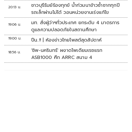
ชาวบุรีรัมย์ร้องทุกข์ น้ำท่วมนาข้าวซ้ำซากทุกปี
20:13 น.
รถเล็กผ่านไม่ได้ วอนหน่วยงานเร่งแก้ไข
มท. สั่งผู้ว่าฯทั่วประเทศ ยกระดับ 4 มาตรการ
19:06 น.
ดูแลความปลอดภัยในสถานศึกษา
19:00 น.
ปืน..!! | ห้องข่าวไทยโพสต์สุดสัปดาห์
'ชิพ-นครินทร์' ผงาดโพเดียมเรซแรก
18:56 น.
ASB1000 ศึก ARRC สนาม 4