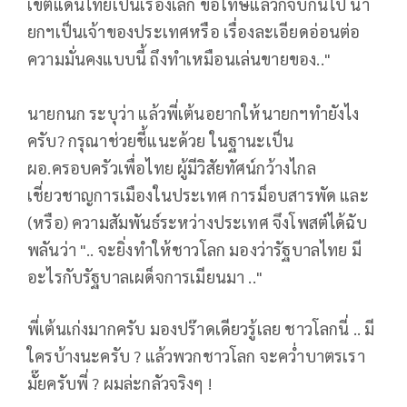
เขตแดนไทยเป็นเรื่องเล็ก ขอโทษแล้วก็จบกันไป นา
ยกฯเป็นเจ้าของประเทศหรือ เรื่องละเอียดอ่อนต่อ
ความมั่นคงแบบนี้ ถึงทำเหมือนเล่นขายของ.."
นายกนก ระบุว่า แล้วพี่เต้นอยากให้นายกฯทำยังไง
ครับ? กรุณาช่วยชี้แนะด้วย ในฐานะเป็น
ผอ.ครอบครัวเพื่อไทย ผู้มีวิสัยทัศน์กว้างไกล
เชี่ยวชาญการเมืองในประเทศ การม็อบสารพัด และ
(หรือ) ความสัมพันธ์ระหว่างประเทศ จึงโพสต์ได้ฉับ
พลันว่า ".. จะยิ่งทำให้ชาวโลก มองว่ารัฐบาลไทย มี
อะไรกับรัฐบาลเผด็จการเมียนมา .."
พี่เต้นเก่งมากครับ มองปร๊าดเดียวรู้เลย ชาวโลกนี่ .. มี
ใครบ้างนะครับ ? แล้วพวกชาวโลก จะคว่ำบาตรเรา
มั๊ยครับพี่ ? ผมล่ะกลัวจริงๆ !