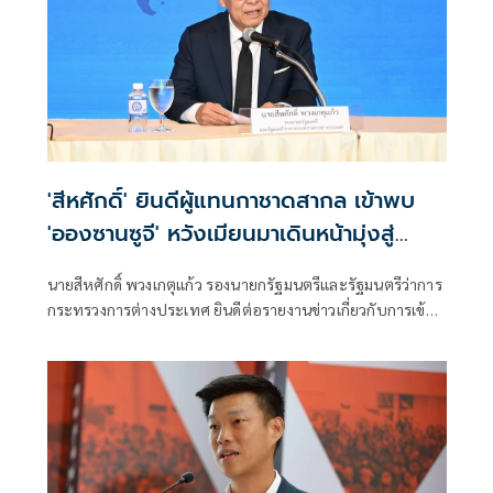
'สีหศักดิ์' ยินดีผู้แทนกาชาดสากล เข้าพบ
'อองซานซูจี' หวังเมียนมาเดินหน้ามุ่งสู่
สันติภาพ
นายสีหศักดิ์ พวงเกตุแก้ว รองนายกรัฐมนตรีและรัฐมนตรีว่าการ
กระทรวงการต่างประเทศ ยินดีต่อรายงานข่าวเกี่ยวกับการเข้า
พบนางออง ซาน ซู จี ของผู้แทนสำนักงานคณะกรรมการกาชาด
ระหว่างประเทศประจำเมียนมา ซึ่งเกิดขึ้นภายหลังการประชุม
อย่างไม่เป็นทางการระหว่างรัฐมนตรีต่างประเทศอ