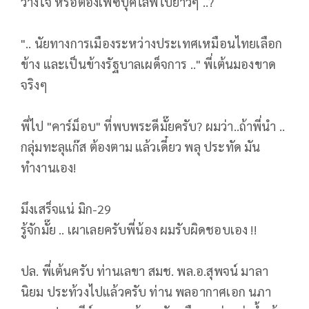
วางใจ หรือต้องเฟซบุ๊คไลฟ์ไปยาวๆ ..?
".. นัยทางการเมืองระหว่างประเทศเหมือนไทยเลือก
ข้าง และเป็นข้างรัฐบาลเผด็จการ .." พี่เต้นมองขาด
จริงๆ
พี่ไป "คาร์ม็อบ" ที่พบพระดีมั๊ยครับ? ผมว่า..ถ้าพี่นำ ..
กลุ่มทะลุแก๊ส ต้องตาม แล้วเดี๋ยว พลุ ประทัด มัน
ทำงานเอง!
มึงเสร็จแน่ มิก-29
รู้จักมั๊ย .. เผาเลยครับพี่น้อง ผมรับผิดชอบเอง !!
ปล. พี่เต้นครับ ท่านเลขา สมช. พล.อ.สุพจน์ มาลา
นิยม ประท้วงไปแล้วครับ ท่าน พลอากาศเอก นภา