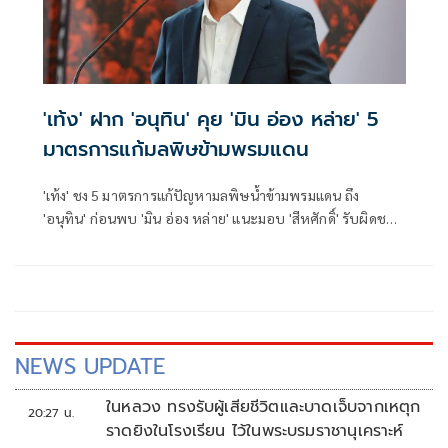
'เท้ง' ฝาก 'อนุทิน' คุย 'มิน อ่อง หล่าย' 5
มาตรการแก้มลพิษข้ามพรมแดน
'เท้ง' ชง 5 มาตรการแก้ปัญหามลพิษน้ำข้ามพรมแดน ถึง
'อนุทิน' ก่อนพบ 'มิน อ่อง หล่าย' แนะมอบ 'สีหศักดิ์' รับผิดชอบ
หลัก ฝ่ายค้านติดตามความคืบหน้าทุกไตรมาส
NEWS UPDATE
ในหลวง ทรงรับผู้เสียชีวิตและบาดเจ็บจากเหตุก
20:27 น.
ราดยิงในโรงเรียน ไว้ในพระบรมราชานุเคราะห์