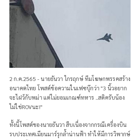
2 ก.ค.2565 - นายธันวา ไกรฤกษ์ ทีมโฆษกพรรคสร้าง
อนาคตไทย โพสต์ข้อความในเฟซบุ๊กว่า "3 นิ้วอยาก
จะไฝว้กับพม่า แต่ไม่ยอมเกณฑ์ทหาร ..สติครับน้อง
ไม่ใช่ROVนะ!"
ทั้งนี้โพสต์ของนายธันวา สืบเนื่องจากกรณีเครื่องบิน
รบประเทศเมียนมาร์รุกล้ำน่านฟ้า ทำให้มีการวิพากษ์