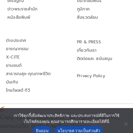
เศรษฐกิจ
ประชาสัมพันธ์
ข่าวพระราชสำนัก
ภูมิภาค
หนังสือพิมพ์
สิ่งแวดล้อม
ต่างประเทศ
PR & PRESS
อาชญากรรม
เกี่ยวกับเรา
X-CITE
ติดต่อและ สนับสนุน
ยานยนต์
สาธารณสุข-คุณภาพชีวิต
Privacy Policy
บันเทิง
ไทยโพสต์ ทีวี
เราใช้คุกกี้เพื่อพัฒนาประสิทธิภาพ และประสบการณ์ที่ดีในการใช้
Copyright© thaipost.net, All rights reserved.,
เว็บไซต์ของคุณ คุณสามารถศึกษารายละเอียดได้ที่นี่
ออกแบบเว็บ จัดทำเว็บไซต์โดย iDesign
ยินยอม
นโยบายความเป็นส่วนตัว