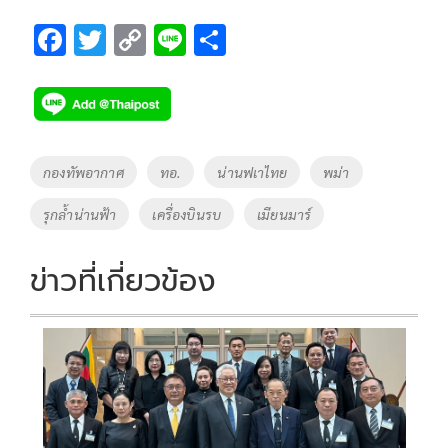
F
T
C
Li
S
ac
wi
o
n
h
e
tt
p
e
ar
b
er
y
e
o
Li
Tags
กองทัพอากาศ
ทอ.
น่านฟเาไทย
พม่า
o
n
รุกล้ำน่านฟ้า
เครื่องบินรบ
เมียนมาร์
k
k
ข่าวที่เกี่ยวข้อง