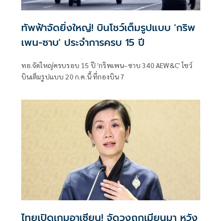
ทัพฟ้าจัดยิ่งใหญ่! บินโชว์เต็มรูปแบบ 'กริพ
เพน-ซาบ' ประจำการครบ 15 ปี
ทอ.จัดใหญ่ครบรอบ 15 ปี 'กริพเพน–ซาบ 340 AEW&C' โชว์
บินเต็มรูปแบบ 20 ก.ค.นี้ ที่กองบิน 7
ไทยเปิดเกมอาเซียน! จัดวงถกเมียนมา หวัง