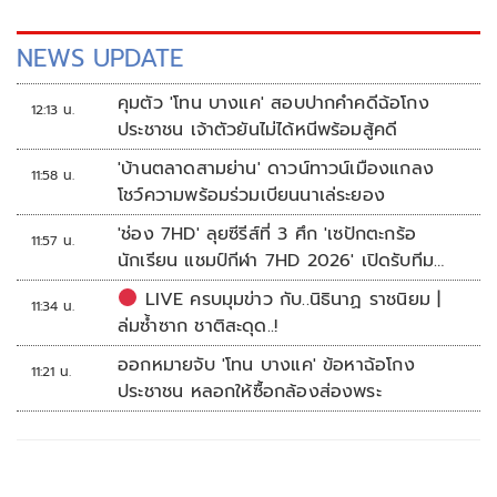
NEWS UPDATE
คุมตัว 'โทน บางแค' สอบปากคำคดีฉ้อโกง
12:13 น.
ประชาชน เจ้าตัวยันไม่ได้หนีพร้อมสู้คดี
'บ้านตลาดสามย่าน' ดาวน์ทาวน์เมืองแกลง
11:58 น.
โชว์ความพร้อมร่วมเบียนนาเล่ระยอง
'ช่อง 7HD' ลุยซีรีส์ที่ 3 ศึก 'เซปักตะกร้อ
11:57 น.
นักเรียน แชมป์กีฬา 7HD 2026' เปิดรับทีม
หญิงครั้งแรก
LIVE ครบมุมข่าว กับ..นิธินาฏ ราชนิยม |
11:34 น.
ล่มซ้ำซาก ชาติสะดุด..!
ออกหมายจับ 'โทน บางแค' ข้อหาฉ้อโกง
11:21 น.
ประชาชน หลอกให้ซื้อกล้องส่องพระ