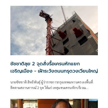
อนุญาต-ระบบทางหนีไฟ รอผลพิสูจน์หาสาเหตุเพลิงไหม้
ชัชชาติลุย 2 จุดสั่งรื้อเครนหักแยก
เจริญเมือง - เฝ้าระวังถนนทรุดวงเวียนใหญ่
นายชัชชาติ สิทธิพันธุ์ ผู้ว่าราชการกรุงเทพมหานคร ลงพื้นที่
ติดตามสถานการณ์ 2 จุด ได้แก่ เหตุแขนเครนหักบริเวณ
โครงการก่อสร้างคอนโดมิเนียม แยกเจริญเมือง ใกล้วัดดวงแข
เขตปทุมวัน และจุดถนนทรุดบริเวณวงเวียนใหญ่