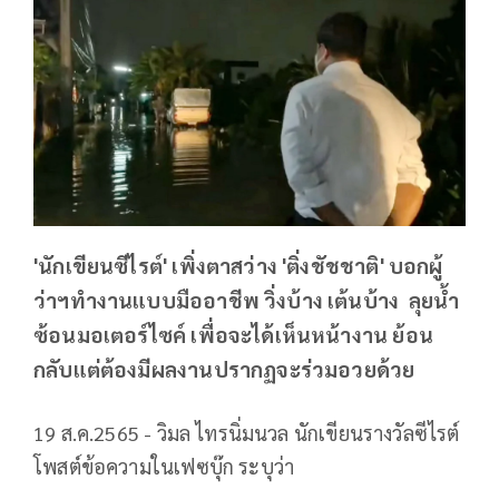
'นักเขียนซีไรต์' เพิ่งตาสว่าง 'ติ่งชัชชาติ' บอกผู้
ว่าฯทำงานแบบมืออาชีพ วิ่งบ้าง​ เต้นบ้าง​ ​ ลุยน้ำ
ซ้อนมอเตอร์ไซค์​ เพื่อจะได้เห็นหน้างาน ย้อน
กลับแต่ต้องมีผลงานปรากฏจะร่วมอวย​ด้วย
19 ส.ค.2565 - วิมล ไทรนิ่มนวล นักเขียนรางวัลซีไรต์
โพสต์ข้อความในเฟซบุ๊ก ระบุว่า