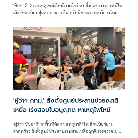
'ชัชชาติ' ตรวจเหตุเพลิงไหม้โรงเบียร์ พบสิ่งกีดขวางทางหนีไฟ
เล็งจัดระเบียบสุ่มตรวจกลางคืน ปรับนิยามสถานบริการใหม่
'ผู้ว่าฯ กทม.' สั่งตั้งศูนย์ประสานช่วยญาติ
เหยื่อ เร่งสอบใบอนุญาต หาเหตุไฟไหม้
'ผู้ว่าฯ ชัชชาติ' ลงพื้นที่ติดตามเหตุเพลิงไหม้โรงเบียร์ย่าน
ลาดพร้าว สั่งตั้งศูนย์ประสานงานช่วยเหลือญาติ เร่งตรวจใบ