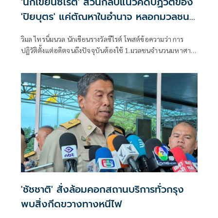
'นักเขียนซีไรต์' สวนกลับแนวคิดปฏิวัติของ
'ปิยบุตร' แค่ตัณหาในอำนาจ หลอกมวลชน
ให้โง่
วิมล ไทรนิ่มนวล นักเขียนรางวัลซีไรต์ โพสต์ข้อความว่า การ
ปฏิวัติตั้งแต่อดีตจนถึงปัจจุบันต้องใช้ 1.มวลชนจำนวนมหาศาล
ที่บ้าคลั่ง 2.ใข้สงครามกลางเมือง
'ชัชชาติ' สั่งล้อมคอกสถานบริการทั่วกรุง
พบสิ่งกีดขวางทางหนีไฟ