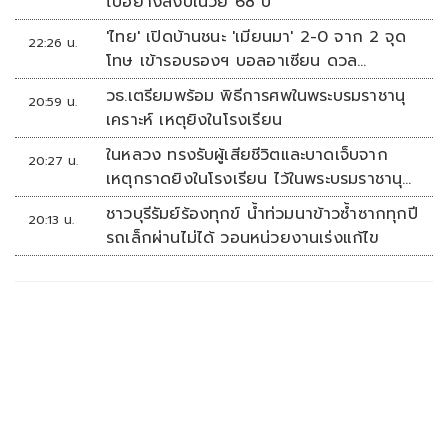
ไปอย่างสงบในวัย 68 ปี
'ไทย' เปิดบ้านชนะ 'เมียนมา' 2-0 จาก 2 จุด
22:26 น.
โทษ เข้ารอบรองฯ บอลอาเซียน ดวล
'สิงคโปร์'
วธ.เตรียมพร้อม พิธีการศพในพระบรมราชานุ
20:59 น.
เคราะห์ เหตุยิงในโรงเรียน
ในหลวง ทรงรับผู้เสียชีวิตและบาดเจ็บจาก
20:27 น.
เหตุกราดยิงในโรงเรียน ไว้ในพระบรมราชานุ
เคราะห์
ชาวบุรีรัมย์ร้องทุกข์ น้ำท่วมนาข้าวซ้ำซากทุกปี
20:13 น.
รถเล็กผ่านไม่ได้ วอนหน่วยงานเร่งแก้ไข