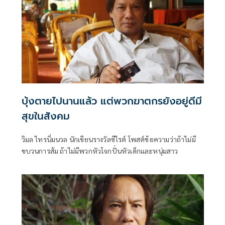
บุ้งตายไปนานแล้ว แต่พวกฆาตกรยังอยู่ดีมี
สุขในสังคม
วิมล ไทรนิ่มนวล นักเขียนรางวัลซีไรต์ โพสต์ข้อความว่าถ้าไม่มี
ขบวนการส้ม ถ้าไม่มีพวกหัวโจกปั่นหัวเด็กและหนุ่มสาว