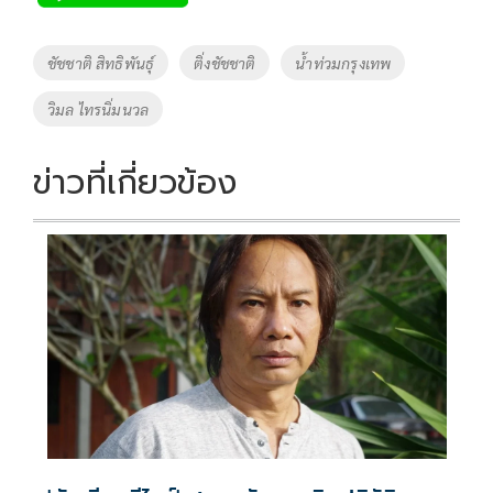
b
er
y
e
o
Li
Tags
ชัชชาติ สิทธิพันธุ์
ติ่งชัชชาติ
น้ำท่วมกรุงเทพ
o
n
วิมล ไทรนิ่มนวล
k
k
ข่าวที่เกี่ยวข้อง