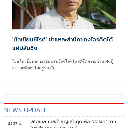
'นักเขียนซีไรต์' ชำแหละสำนึกของโจรคิดได้
แค่ปล้นชิง
วิมล ไทรนิ่มนวล นักเขียนรางวัลซีไรต์ โพสต์ข้อความผ่านเฟซบุ๊
กว่า เขาคิดจะไม่อยู่ร่วมกัน
NEWS UPDATE
'ลิโอเนล เมสซี' สูญเสียคุณพ่อ 'ฮอร์เก' จาก
22:37 น.