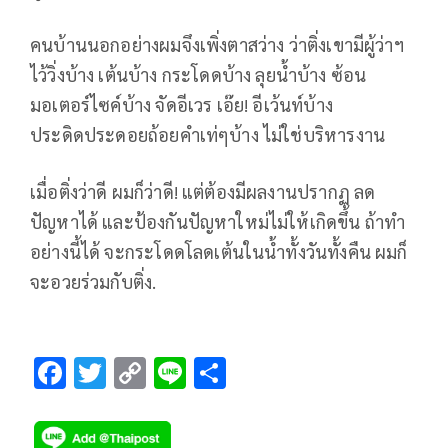
คนบ้านนอกอย่างผมจึงเพิ่งตาสว่าง​ ว่าติ่งเขามีผู้ว่าฯ
ไว้วิ่งบ้าง​ เต้นบ้าง​ กระโดดบ้าง​ ลุยน้ำบ้าง​ ซ้อน
มอเตอร์ไซค์​บ้าง จัดอีเวร​ เอ๊ย! อีเว้นท์บ้าง​
ประดิดประดอยถ้อยคำเท่ๆบ้าง​ ไม่ใช่บริหารงาน
เมื่อติ่งว่าดี​ ผมก็ว่าดี! แต่ต้องมีผลงานปรากฏ​ ลด
ปัญหาได้​ และป้องกันปัญหาใหม่ไม่ให้เกิดขึ้น​ ถ้าทำ
อย่างนี้ได้​ จะกระโดดโลดเต้นในน้ำทั้งวันทั้งคืน​ ผมก็
จะอวยร่วมกับติ่ง.
F
T
C
Li
S
ac
wi
o
n
h
e
tt
p
e
ar