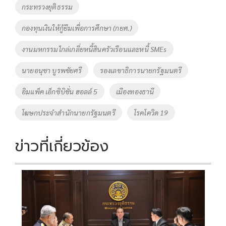
กระทรวงยุติธรรม
k
k
กองทุนเงินให้กู้ยืมเพื่อการศึกษา (กยศ.)
งานมหกรรมไกล่เกลี่ยหนี้สินครัวเรือนและหนี้ SMEs
นายอนุชา บูรพชัยศรี
รองเลขาธิการนายกรัฐมนตรี
อิมแพ็ค เอ็กซิบิชั่น ฮอลล์ 5
เมืองทองธานี
โฆษกประจำสำนักนายกรัฐมนตรี
โรคโควิด 19
ข่าวที่เกี่ยวข้อง