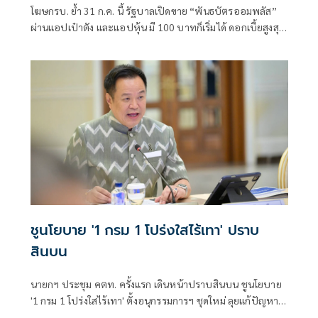
โฆษกรบ. ย้ำ 31 ก.ค. นี้ รัฐบาลเปิดขาย “พันธบัตรออมพลัส”
ผ่านแอปเป๋าตัง และแอปหุ้น มี 100 บาทก็เริ่มได้ ดอกเบี้ยสูงสุด
2.80%
ชูนโยบาย '1 กรม 1 โปร่งใสไร้เทา' ปราบ
สินบน
นายกฯ ประชุม คตท. ครั้งแรก เดินหน้าปราบสินบน ชูนโยบาย
'1 กรม 1 โปร่งใสไร้เทา' ตั้งอนุกรรมการฯ ชุดใหม่ ลุยแก้ปัญหา
เรียกรับผลประโยชน์ภาครัฐ