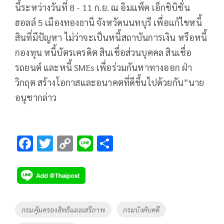
นี้ระหว่างวันที่ 8 - 11 ก.ย. ณ อิมแพ็ค เอ็กชิบิชั่น
ฮอลล์ 5 เมืองทองธานี จังหวัดนนทบุรี เพื่อแก้ไขหนี้
สินที่มีปัญหา ไม่ว่าจะเป็นหนี้สถาบันการเงิน หรือหนี้
กองทุน หนี้บัตรเครดิต สินเชื่อส่วนบุคคล สินเชื่อ
รถยนต์ และหนี้ SMEs เพื่อร่วมกันหาทางออก ฝ่า
วิกฤต สร้างโอกาสและอนาคตที่ดีขึ้นไปด้วยกัน”นาย
อนุชากล่าว
F
T
C
Li
S
ac
wi
o
n
h
e
tt
p
e
ar
b
er
y
e
o
Li
Tags
กรมคุ้มครองสิทธิและเสรีภาพ
กรมบังคับคดี
o
n