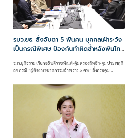
รมว.ยธ. สั่งจับตา 5 พันคน บุคคลเฝ้าระวัง
เป็นกรณีพิเศษ ป้องกันทำผิดซ้ำหลังพ้นโทษ
ลดความเสี่ยงเกิดเหตุร้าย
รมว.ยุติธรรม เรียกอธิบดีราชทัณฑ์-คุ้มครองสิทธิฯ-คุมประพฤติ
ถก กรณี “ผู้ต้องหาฆาตกรรมอำพราง 5 ศพ” สั่งกรมคุม
ประพฤติ เฝ้าระวังกลุ่มเสี่ยง พร้อมบูรณาการมหาดไทย ยก
ระดับมาตรการความปลอดภัยในระดับพื้นที่