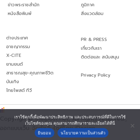
ข่าวพระราชสำนัก
ภูมิภาค
หนังสือพิมพ์
สิ่งแวดล้อม
ต่างประเทศ
PR & PRESS
อาชญากรรม
เกี่ยวกับเรา
X-CITE
ติดต่อและ สนับสนุน
ยานยนต์
สาธารณสุข-คุณภาพชีวิต
Privacy Policy
บันเทิง
ไทยโพสต์ ทีวี
เราใช้คุกกี้เพื่อพัฒนาประสิทธิภาพ และประสบการณ์ที่ดีในการใช้
Copyright© thaipost.net, All rights reserved.,
เว็บไซต์ของคุณ คุณสามารถศึกษารายละเอียดได้ที่นี่
ออกแบบเว็บ จัดทำเว็บไซต์โดย iDesign
ยินยอม
นโยบายความเป็นส่วนตัว