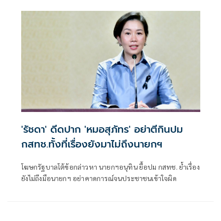
'รัชดา' ดีดปาก 'หมอสุภัทร' อย่าตีกินปม
กสทช.ทั้งที่เรื่องยังมาไม่ถึงนายกฯ
โฆษกรัฐบาลโต้ข้อกล่าวหา นายกฯอนุทิน ยื้อปม กสทช. ย้ำเรื่อง
ยังไม่ถึงมือนายกฯ อย่าคาดการณ์จนประชาชนเข้าใจผิด