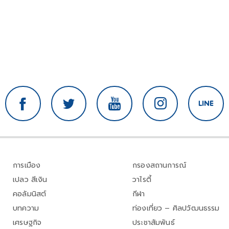
การเมือง
กรองสถานการณ์
เปลว สีเงิน
วาไรตี้
คอลัมนิสต์
กีฬา
บทความ
ท่องเที่ยว – ศิลปวัฒนธรรม
เศรษฐกิจ
ประชาสัมพันธ์