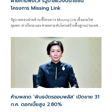
ฝ่ายค้านฟังไว้! รัฐบาลแจงประโยชน์
โครงการ Missing Link
รัฐบาลตอบฝ่ายค้าน ชี้โครงการ Missing Link เชื่อมรถไฟ
ชุมพร–ท่าเรือระนอง ช่วยยกระดับโครงสร้างพื้นฐานประเทศ
-เป็นประตูการค้าฝั่งอันดามัน เชื่อมจีน-สิงคโปร์ ยันรับฟังข้อ
เสนอทุกฝ่าย
ห้ามพลาด ‘พันธบัตรออมพลัส’ เปิดขาย 31
ก.ค. ดอกเบี้ยสูง 2.80%