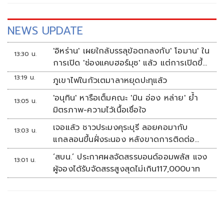
NEWS UPDATE
'อิหร่าน' เผยใกล้บรรลุข้อตกลงกับ' โอมาน' ใน
13:30 น.
การเปิด 'ช่องแคบฮอร์มุซ' แล้ว แต่การเปิดขึ้น
อยู่กับสหรัฐฯ
13:19 น.
ภูเขาไฟในกัวเตมาลาหยุดปะทุแล้ว
'อนุทิน' หารือเต็มคณะ 'มิน อ่อง หล่าย' ย้ำ
13:05 น.
มิตรภาพ-ความไว้เนื้อเชื่อใจ
เจอแล้ว ชาวประมงคุระบุรี ลอยคอมากับ
13:03 น.
แกลลอนขึ้นฝั่งระนอง หลังขาดการติดต่อ
หลายวัน
‘สบน.’ ประกาศผลจัดสรรบอนด์ออมพลัส แจง
13:01 น.
ผู้จองได้รับจัดสรรสูงสุดไม่เกิน117,000บาท