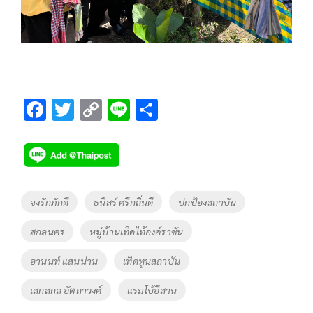
F
T
C
Li
S
ac
wi
o
n
h
e
tt
p
e
ar
b
er
y
e
o
Li
Tags
จงรักภักดี
ธนิสร์ ศรีกลิ่นดี
ปกป้องสถาบัน
o
n
สกลนคร
หมู่บ้านเทิดไท้องค์ราชัน
k
k
อานนท์ แสนน่าน
เทิดทูนสถาบัน
เสกสกล อัตถาวงศ์
แรมโบ้อีสาน