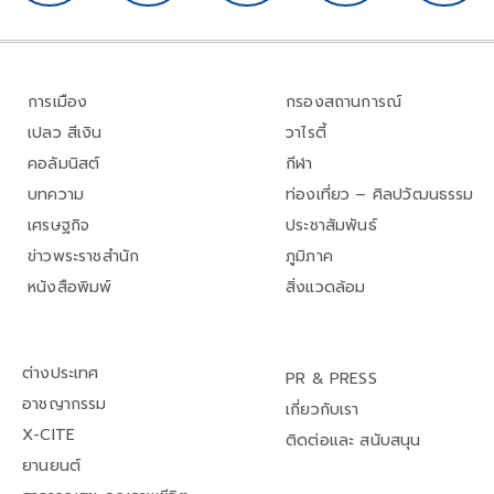
การเมือง
กรองสถานการณ์
เปลว สีเงิน
วาไรตี้
คอลัมนิสต์
กีฬา
บทความ
ท่องเที่ยว – ศิลปวัฒนธรรม
เศรษฐกิจ
ประชาสัมพันธ์
ข่าวพระราชสำนัก
ภูมิภาค
หนังสือพิมพ์
สิ่งแวดล้อม
ต่างประเทศ
PR & PRESS
อาชญากรรม
เกี่ยวกับเรา
X-CITE
ติดต่อและ สนับสนุน
ยานยนต์