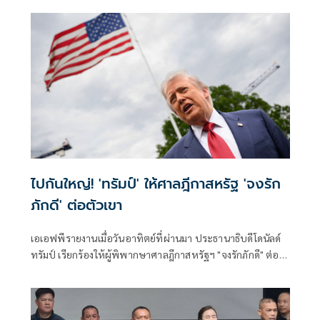
นายณัฐพงษ์ เรืองปัญญาวุฒิ ส.ส.บัญชีรายชื่อ พรรคประชาชน
อภิปรายเกี่ยวกับงบฯหน่วยราชการในพระองค์ ว่า
ไปกันใหญ่! 'ทรัมป์' ให้ศาลฎีกาสหรัฐ 'จงรัก
ภักดี' ต่อตัวเขา
เอเอฟพีรายงานเมื่อวันอาทิตย์ที่ผ่านมา ประธานาธิบดีโดนัลด์
ทรัมป์ เรียกร้องให้ผู้พิพากษาศาลฎีกาสหรัฐฯ "จงรักภักดี" ต่อ
คำสั่งบริหารของเขาที่ห้ามการให้สัญชาติโดยกำเนิด พร้อมทั้ง
วิพากษ์วิจารณ์คำตัดสินล่าสุดของศาลที่คัดค้านมาตรการภาษี
นำเข้าของเขา