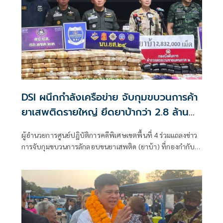
DSI ผนึกกำลังเครือข่าย จับกุมขบวนการค้า
ยาเสพติดรายใหญ่ ยึดยาบ้ากว่า 2.8 ล้าน
เม็ด
ผู้อำนวยการศูนย์ปฏิบัติการคดีพิเศษเขตพื้นที่ 4 ร่วมแถลงข่าว
การจับกุมขบวนการลักลอบขนยาเสพติด (ยาบ้า) ที่กองกำกับ
การตำรวจตระเวนชายแดน ที่ 23 อ.เมือง จ.สกลนคร