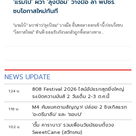
‘แรมโบ้’ ผวา ‘ลุงป้อม’ วางมือ ลา พปชร.
ซบโอกาสใหม่ทันที
"แรมโบ้" ผวาข่าว"ลุงป้อม" วางมือ ยื่นขอลาออกเช้านี้ ก่อนวิ่งซบ
"โอกาสใหม่" ทันที ยอมรับกังวลกลัวถูกทิ้งกลางทาง
หลัง"พล.อ.ประวิตร"ไม่เป็นแม่ทัพนำศึกเลือกตั้ง
NEWS UPDATE
808 Festival 2026 ไลน์อัปแรกสุดยิ่งใหญ่
1:24 น.
ระเบิดความมันส์ 2 วันเต็ม 2-3 ต.ค.นี้
M4 คัมแบคตามสัญญา! ปล่อย 2 ซิงเกิลแรก
1:16 น.
'อะดรีนาลีน' และ 'ชอบU'
'ดั๊ม คาราบาว' รวมเพื่อนวัยมัธยมตั้งวง
1:02 น.
SweetCane (สวีทเคน)