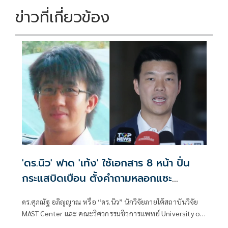
ข่าวที่เกี่ยวข้อง
'ดร.นิว' ฟาด 'เท้ง' ใช้เอกสาร 8 หน้า ปั่น
กระแสบิดเบือน ตั้งคำถามหลอกแซะ
สถาบันฯ
ดร.ศุภณัฐ อภิญญาณ หรือ “ดร.นิว” นักวิจัยภายใต้สถาบันวิจัย
MAST Center และ คณะวิศวกรรมชีวการแพทย์ University of
Arkansas ประเทศสหรัฐอเมริกา โพสต์ข้อความ ตอบโต้กรณี