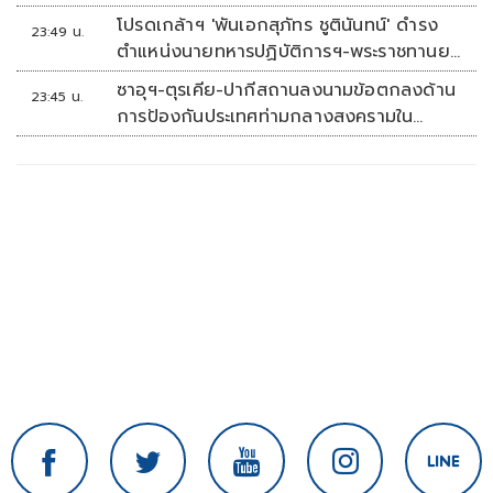
โปรดเกล้าฯ 'พันเอกสุภัทร ชูตินันทน์' ดำรง
23:49 น.
ตำแหน่งนายทหารปฏิบัติการฯ-พระราชทานยศ
'พลตรี'
ซาอุฯ-ตุรเคีย-ปากีสถานลงนามข้อตกลงด้าน
23:45 น.
การป้องกันประเทศท่ามกลางสงครามใน
ภูมิภาค