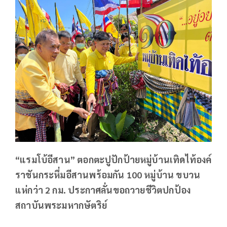
“แรมโบ้อีสาน” ตอกตะปูปักป้ายหมู่บ้านเทิดไท้องค์
ราชันกระหึ่มอีสานพร้อมกัน 100 หมู่บ้าน ขบวน
แห่กว่า 2 กม. ประกาศลั่นขอถวายชีวิตปกป้อง
สถาบันพระมหากษัตริย์