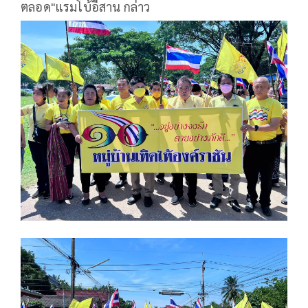
ตลอด"แรมโบ้อีสาน กล่าว