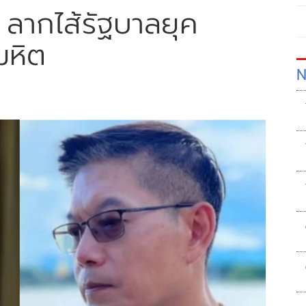
ลากไส้รัฐบาลยุค
มหิต
N