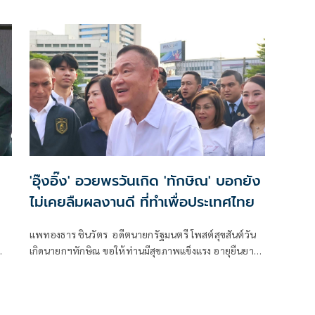
คำถามว่านายอานนท์ ออกมาตำหนิอดีตนายกฯ บ่อยครั้ง
เพราะมีอคติหรือไม่
น
'อุ๊งอิ๊ง' อวยพรวันเกิด 'ทักษิณ' บอกยัง
ไม่เคยลืมผลงานดี ที่ทำเพื่อประเทศไทย
แพทองธาร ชินวัตร อดีตนายกรัฐมนตรี โพสต์สุขสันต์วัน
เกิดนายกฯทักษิณ ขอให้ท่านมีสุขภาพแข็งแรง อายุยืนยาว
มีความสุขในทุกๆวัน