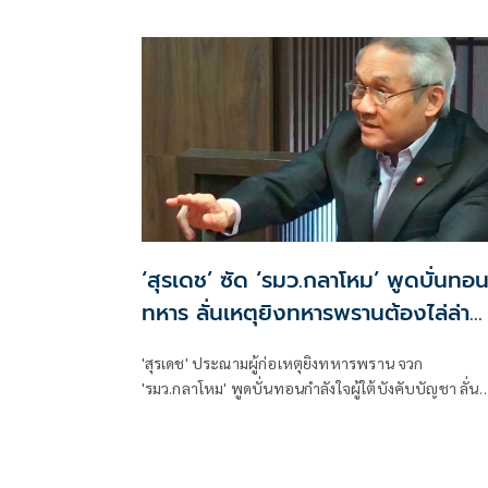
แลปชช.ในพื้นที่ ทหารเหล่านั้นก็มีครอบครัว
‘สุรเดช’ ซัด ‘รมว.กลาโหม’ พูดบั่นทอ
ทหาร ลั่นเหตุยิงทหารพรานต้องไล่ล่า
ถึงที่สุด
'สุรเดช' ประณามผู้ก่อเหตุยิงทหารพราน จวก
'รมว.กลาโหม' พูดบั่นทอนกำลังใจผู้ใต้บังคับบัญชา ลั่น
อุกอาจแบบนี้ต้องไล่ล่า ตาต่อตา ฟันต่อฟัน ไม่อย่างนั้น
ย่ามใจ ติง พูดคุยสันติสุข ถูกฝาถู