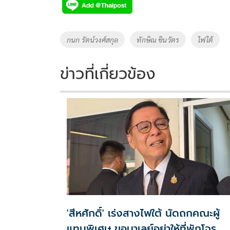
e
tt
p
e
ar
b
er
y
e
o
Li
Tags
กนก รัตน์วงศ์สกุล
ทักษิณ ชินวัตร
ไฟใต้
o
n
k
k
ข่าวที่เกี่ยวข้อง
'สีหศักดิ์' เร่งสางไฟใต้ นัดถก​คณะผู้
แทนพิเศษ​​​ ขอมาเลย์​อย่าให้ที่พักโจร