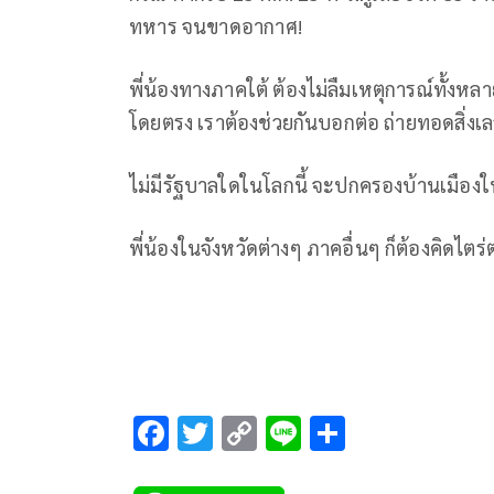
ทหาร จนขาดอากาศ!
พี่น้องทางภาคใต้ ต้องไม่ลืมเหตุการณ์ทั้งหลา
โดยตรง เราต้องช่วยกันบอกต่อ ถ่ายทอดสิ่ง
ไม่มีรัฐบาลใดในโลกนี้ จะปกครองบ้านเมือ
พี่น้องในจังหวัดต่างๆ ภาคอื่นๆ ก็ต้องคิดไต
F
T
C
Li
S
ac
wi
o
n
h