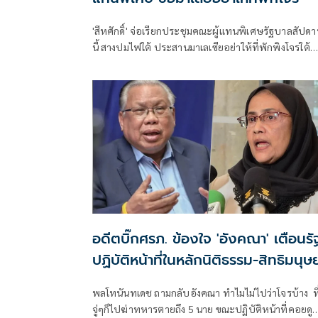
'สีหศักดิ์' จ่อเรียก​ประชุมคณะผู้แทนพิเศษรัฐบาล​สัปดา
นี้​ สางปมไฟใต้​ ประสานมาเลเซีย​อย่าให้ที่พักพิง​โจรใต้
พร้อมแก้ปัญหาบุคคลสองสัญชาติ​ ลั่นรับไม่ได้บีอาร์เอ็น
ความรุนแรง​โชว์ตัวตน
อดีตบิ๊กศรภ. ข้องใจ 'อังคณา' เตือนรั
ปฏิบัติหน้าที่ในหลักนิติธรรม-สิทธิมนุษ
ชน ถาม 'ทำไมไม่ไปว่าโจรบ้าง'
พลโทนันทเดช ถามกลับอังคณา ทำไมไม่ไปว่าโจรบ้าง ที
จู่ๆก็ไปฆ่าทหารตายถึง 5 นาย ขณะปฏิบัติหน้าที่คอยดู