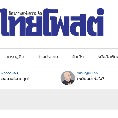
เศรษฐกิจ
ต่างประเทศ
บันเทิง
หนังสือพิม
ผักกาดหอม
วิสามัญบันเทิง
ออเดอร์จากคุก!
เหยียบย่ำหัวใจ?