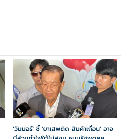
'วันนอร์' ชี้ 'ยาเสพติด-สินค้าเถื่อน' อาจ
มีส่วนทำไฟใต้ไม่สงบ หนุนรัฐพูดคุย