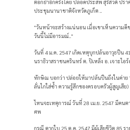
ตอกย้ำอีกครั้งโดย ปลอดประสพ สุรัสวดี ปราศรัยท
ประชุมนานาชาติจังหวัดภูเก็ต ..
"วันหน้าจะสร้างแน่นอน เมื่อเขาเห็นความด
วันนี้ไม่มีอารมณ์.."
วันที่ 4 ม.ค. 2547 เกิดเหตุบุกปล้นอาวุธปื
นราธิวาสราชนครินทร์ ต. ปิเหล็ง อ. เจาะไอร้
ทักษิณ บอกว่า ปล่อยให้มาปล้นปืนถึงในค่าย 
ลั่นไกใส่ซ้ำ ความรู้สึกของครอบครัวผู้สูญเสีย)
ไหนจะเหตุการณ์ วันที่ 28 เม.ย. 2547 มีคนต
ศพ
กรณี ตากใบ 25 ต.ค. 2547 มีผู้เสียชีวิต 85