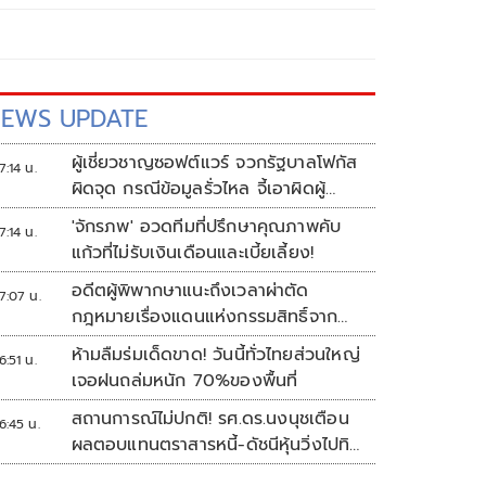
EWS UPDATE
ผู้เชี่ยวชาญซอฟต์แวร์ จวกรัฐบาลโฟกัส
7:14 น.
ผิดจุด กรณีข้อมูลรั่วไหล จี้เอาผิดผู้
ควบคุม-เจ้าของระบบตามกฎหมาย
'จักรภพ' อวดทีมที่ปรึกษาคุณภาพคับ
7:14 น.
PDPA
แก้วที่ไม่รับเงินเดือนและเบี้ยเลี้ยง!
อดีตผู้พิพากษาแนะถึงเวลาผ่าตัด
7:07 น.
กฎหมายเรื่องแดนแห่งกรรมสิทธิ์จาก
สวรรค์ถึงนรก!
ห้ามลืมร่มเด็ดขาด! วันนี้ทั่วไทยส่วนใหญ่
6:51 น.
เจอฝนถล่มหนัก 70%ของพื้นที่
สถานการณ์ไม่ปกติ! รศ.ดร.นงนุชเตือน
6:45 น.
ผลตอบแทนตราสารหนี้-ดัชนีหุ้นวิ่งไปทิศ
เดียวกัน