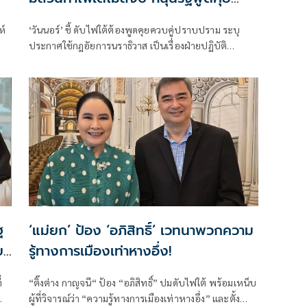
ควบคู่ปราบปราม
ห์
‘วันนอร์’ ชี้ ดับไฟใต้ต้องพูดคุยควบคู่ปราบปราม ระบุ
ประกาศใช้กฎอัยการนราธิวาส ​เป็นเรื่องฝ่ายปฏิบัติ
ใช้
ประเมิน บอกยาเสพติด-สินค้าเถื่อน อาจมีส่วนทำให้ไม่
สงบ
ฐ
‘แม่ยก’ ป้อง ‘อภิสิทธิ์’ เวทนาพวกความ
ย
รู้ทางการเมืองเท่าหางอึ่ง!
่
“ติ๊งต่าง กาญจนี“ ป้อง “อภิสิทธิ์” ปมดับไฟใต้ พร้อมเหน็บ
ผู้ที่วิจารณ์ว่า “ความรู้ทางการเมืองเท่าหางอึ่ง” และตั้ง