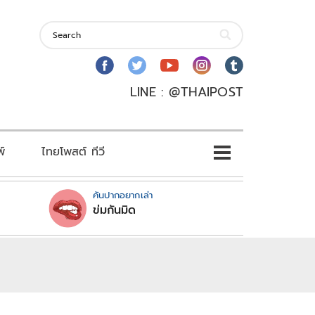
LINE : @THAIPOST
พ์
ไทยโพสต์ ทีวี
คันปากอยากเล่า
ข่มกันมิด