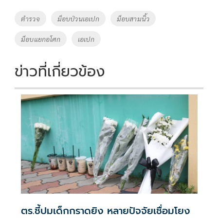
b
er
y
e
o
Li
Tags
ตำรวจ
ม็อบป่วนเอเปก
ม็อบสามนิ้ว
o
n
ม็อบแยกอโศก
เอเปก
k
k
ข่าวที่เกี่ยวข้อง
ตร.ชี้ปมเด็กกราดยิง หลายปัจจัยเชื่อมโยง