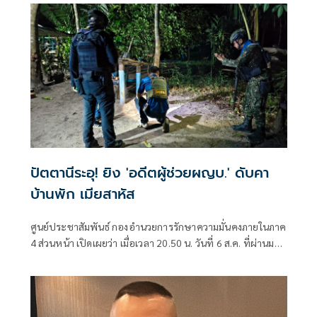
ปัตตานีระอุ! ยิง 'อดีตผู้ช่วยผญบ.' ดับคา
บ้านพัก เมียสาหัส
ศูนย์ประชาสัมพันธ์ กองอำนวยการรักษาความมั่นคงภายในภาค
4 ส่วนหน้า เปิดเผยว่า เมื่อเวลา 20.50 น. วันที่ 6 ส.ค. ที่ผ่านมา
เกิดเหตุคนร้ายไม่ทราบจำนวนใช้อาวุธปืนลอบยิงนายรียะ
อาแว อดีตผู้ช่วยผู้ใหญ่บ้านหมู่ที่ 5