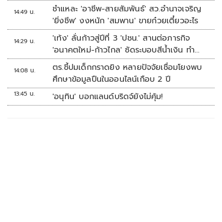
เหตุ
ชำแหละ 'อาชีพ-สายสัมพันธ์' สว.อำนาจเจริญ
14:49 น.
'ยิ่งชีพ' งงหนัก 'สมพาน' ขายก๋วยเตี๋ยวอะไร
'เท้ง' ลั่นก้าวสู่ปีที่ 3 'ปชน.' สานต่อภารกิจ
14:29 น.
'อนาคตใหม่-ก้าวไกล' ซัดระบอบสีน้ำเงิน ทำ
หลักนิติรัฐ-นิติธรรมสั่นคลอน
ตร.ชี้ปมเด็กกราดยิง หลายปัจจัยเชื่อมโยงพบ
14:08 น.
ศึกษาข้อมูลปืนในออนไลน์เกือบ 2 ปี
13:45 น.
'อนุทิน' บอกแลนด์บริดจ์ยังไม่คุ้ม!