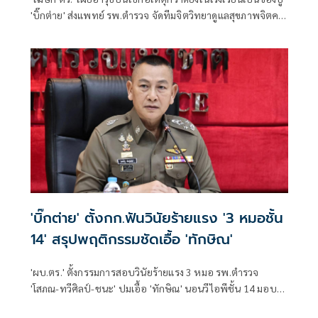
'บิ๊กต่าย' ส่งแพทย์ รพ.ตำรวจ จัดทีมจิตวิทยาดูแลสุขภาพจิตครู
นักเรียน ผู้ปกครอง
'บิ๊กต่าย' ตั้งกก.ฟันวินัยร้ายแรง '3 หมอชั้น
14' สรุปพฤติกรรมชัดเอื้อ 'ทักษิณ'
'ผบ.ตร.' ตั้งกรรมการสอบวินัยร้ายแรง 3 หมอ รพ.ตำรวจ
'โสภณ-ทวีศิลป์-ชนะ' ปมเอื้อ 'ทักษิณ' นอนวีไอพีชั้น 14 มอบ
หมาย 'พล.ต.อ.อิทธิพล' นั่งประธาน เร่งสรุปโดยเร็ว