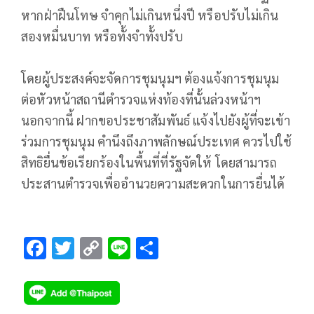
หากฝ่าฝืนโทษ จำคุกไม่เกินหนึ่งปี หรือปรับไม่เกิน
สองหมื่นบาท หรือทั้งจำทั้งปรับ
โดยผู้ประสงค์จะจัดการชุมนุมฯ ต้องแจ้งการชุมนุม
ต่อหัวหน้าสถานีตำรวจแห่งท้องที่นั้นล่วงหน้าฯ
นอกจากนี้ ฝากขอประชาสัมพันธ์ แจ้งไปยังผู้ที่จะเข้า
ร่วมการชุมนุม คำนึงถึงภาพลักษณ์ประเทศ ควรไปใช้
สิทธิยื่นข้อเรียกร้องในพื้นที่ที่รัฐจัดให้ โดยสามารถ
ประสานตำรวจเพื่ออำนวยความสะดวกในการยื่นได้
F
T
C
Li
S
ac
wi
o
n
h
e
tt
p
e
ar