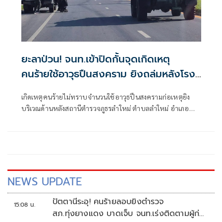
ยะลาป่วน! จนท.เข้าปิดกั้นจุดเกิดเหตุ
คนร้ายใช้อาวุธปืนสงคราม ยิงถล่มหลังโรง
พักลำใหม่
เกิดเหตุคนร้ายไม่ทราบจำนวนใช้อาวุธปืนสงครามก่อเหตุยิง
บริเวณด้านหลังสถานีตำรวจภูธรลำใหม่ ตำบลลำใหม่ อำเภอ
เมืองยะลา จังหวัดยะลา
NEWS UPDATE
ปัตตานีระอุ! คนร้ายลอบยิงตำรวจ
15:08 น.
สภ.ทุ่งยางแดง บาดเจ็บ จนท.เร่งติดตามผู้ก่อ