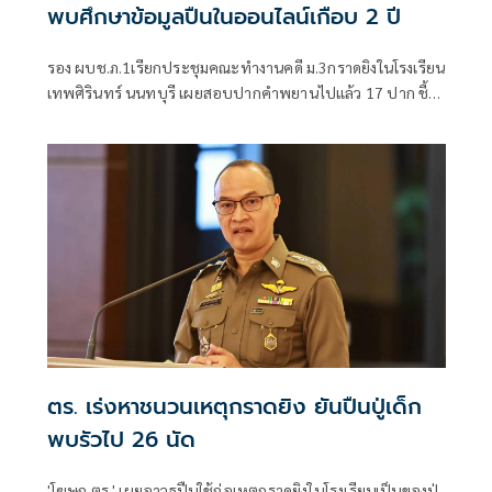
พบศึกษาข้อมูลปืนในออนไลน์เกือบ 2 ปี
รอง ผบช.ภ.1เรียกประชุมคณะทำงานคดี ม.3กราดยิงในโรงเรียน
เทพศิรินทร์ นนทบุรี เผยสอบปากคำพยานไปแล้ว 17 ปาก ชี้
ชนวนเหตุมาจากหลายปัจจัย ทั้งเรื่องครอบครัว มีปัญหากับ
เพื่อน เสพสื่อโซเชียล พบเคยสั่งซื้อปืนบีบีกันทางออนไลน์มา
โรงเรียนแต่ถูกครูยึด เร่งตรวจสอบมือถือ-คอมพิวเตอร์ โยงเหตุ
สลด
ตร. เร่งหาชนวนเหตุกราดยิง ยันปืนปู่เด็ก
พบรัวไป 26 นัด
'โฆษก ตร.' เผยอาวุธปืนใช้ก่อเหตุกราดยิงในโรงเรียนเป็นของปู่