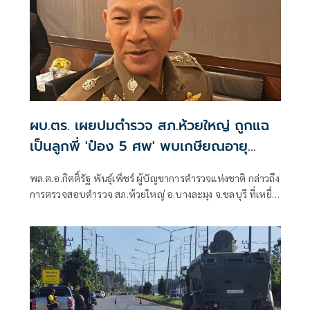
ผบ.ตร. เผยปมตำรวจ สภ.ห้วยใหญ่ ถูกแฉ
เป็นลูกพี่ 'ป๋อง 5 ศพ' พบเกษียณอายุ
ตั้งแต่ปี 57
พล.ต.อ.กิตติ์รัฐ พันธุ์เพ็ชร์ ผู้บัญชาการตำรวจแห่งชาติ กล่าวถึง
การตรวจสอบตำรวจ สภ.ห้วยใหญ่ อ.บางละมุง จ.ชลบุรี ที่เหยื่อ
ซึ่งถูกนายป๋อง ผู้ต้องหาคดีฆาตกรรม 5 ศพ ข่มขืนและข่มขู่ออก
มาระบุว่า นายป๋องเป็นเด็กเดินยาของตำรวจ สภ.ห้วยใหญ่