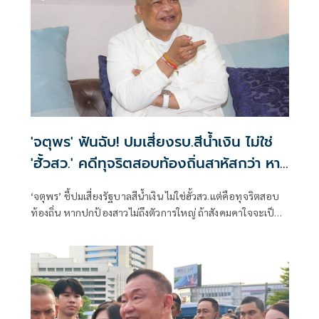
'จตุพร' ฟันฉับ! ปมเสี่ยงรบ.สีน้ำเงิน ไม่ใช่
'ฮั้วสว.' คดีทุจริตสอบท้องถิ่นสาหัสกว่า หาก
สังคมคาใจ
‘จตุพร’ ชี้ปมเสี่ยงรัฐบาลสีน้ำเงิน ไม่ใช่ฮั้วสว.แต่คือทุจริตสอบ
ท้องถิ่น หากปกป้องสาวไม่ถึงตัวการใหญ่ ถ้าสังคมคาใจจะเป็น
ไฟลามทุ่ง