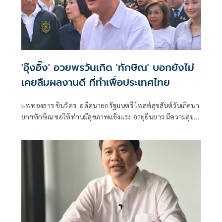
'อุ๊งอิ๊ง' อวยพรวันเกิด 'ทักษิณ' บอกยังไม่
เคยลืมผลงานดี ที่ทำเพื่อประเทศไทย
แพทองธาร ชินวัตร อดีตนายกรัฐมนตรี โพสต์สุขสันต์วันเกิดนา
ยกฯทักษิณ ขอให้ท่านมีสุขภาพแข็งแรง อายุยืนยาว มีความสุข
ในทุกๆวัน