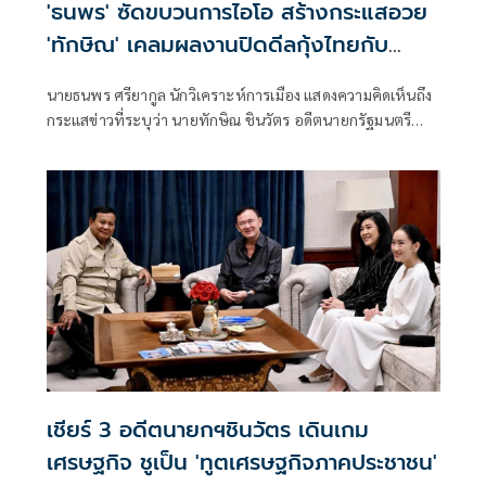
'ธนพร' ซัดขบวนการไอโอ สร้างกระแสอวย
'ทักษิณ' เคลมผลงานปิดดีลกุ้งไทยกับ
มาเลเซีย
นายธนพร ศรียากูล นักวิเคราะห์การเมือง แสดงความคิดเห็นถึง
กระแสข่าวที่ระบุว่า นายทักษิณ ชินวัตร อดีตนายกรัฐมนตรี
เป็นผู้มีบทบาทสำคัญในการแก้ไขปัญหาการส่งออกกุ้งไทยไป
ยังประเทศมาเลเซีย โดยระบุว่า ข่าวดังกล่าวเป็นเพียงการสร้าง
กระแสจากผู้สนับสนุนทางการเมืองเท่านั้น
เชียร์ 3 อดีตนายกฯชินวัตร เดินเกม
เศรษฐกิจ ชูเป็น 'ทูตเศรษฐกิจภาคประชาชน'