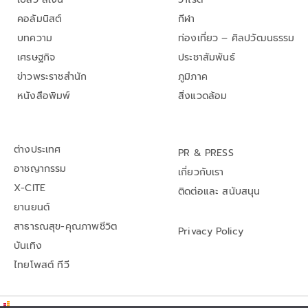
คอลัมนิสต์
กีฬา
บทความ
ท่องเที่ยว – ศิลปวัฒนธรรม
เศรษฐกิจ
ประชาสัมพันธ์
ข่าวพระราชสำนัก
ภูมิภาค
หนังสือพิมพ์
สิ่งแวดล้อม
ต่างประเทศ
PR & PRESS
อาชญากรรม
เกี่ยวกับเรา
X-CITE
ติดต่อและ สนับสนุน
ยานยนต์
สาธารณสุข-คุณภาพชีวิต
Privacy Policy
บันเทิง
ไทยโพสต์ ทีวี