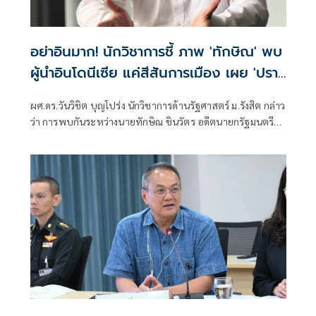
อย่าอินมาก! นักวิชาการชี้ ภาพ 'ทักษิณ' พบ
ผู้นำอินโดนีเซีย แค่สีสันการเมือง เผย 'ปรา
โบโว' เพื่อนเก่าทักษิณ พบกันไม่ใช่แปลก ย้ำ
ผศ.ดร.วันวิชิต บุญโปร่ง นักวิชาการด้านรัฐศาสตร์ ม.รังสิต กล่าว
นานาชาติเข้าใจ นายกฯ-รัฐบาล ผู้มีอำนาจตัว
ว่า การพบกันระหว่างนายทักษิณ ชินวัตร อดีตนายกรัฐมนตรี
จริง
กับนายปราโบโว ซูเบียนโต ประธานาธิบดีอินโดนีเซีย ไม่ใช่เรื่อง
ผิดปกติ เพราะทั้งสองมีความสัมพันธ์ส่วนตัวที่สั่งสมมาเป็นเวลา
นาน ภาพที่ออกมา เป็นสีสันการเมืองเท่านั้น