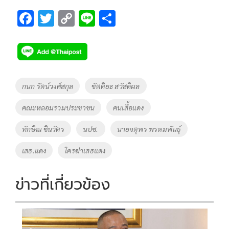
F
T
C
Li
S
ac
wi
o
n
h
e
tt
p
e
ar
b
er
y
e
o
Li
Tags
กนก รัตน์วงศ์สกุล
ขัตติยะ สวัสดิผล
o
n
คณะหลอมรวมประชาชน
คนเสื้อแดง
k
k
ทักษิณ ชินวัตร
นปช.
นายจตุพร พรหมพันธุ์
เสธ.แดง
ใครฆ่าเสธแดง
ข่าวที่เกี่ยวข้อง