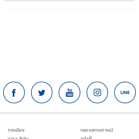
การเมือง
กรองสถานการณ์
เปลว สีเงิน
วาไรตี้