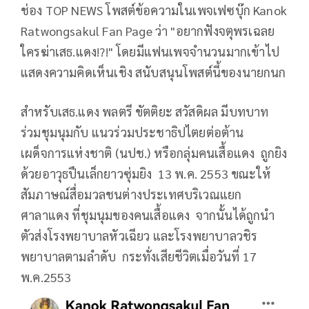
ช่อง TOP NEWS โพสต์ข้อความในเพจเฟซบุ๊ก Kanok
Ratwongsakul Fan Page ว่า "อยากฟังจตุพรเฉลย
ใครฆ่าเสธ.แดง!?!" โดยมีแฟนเพจจำนวนมากเข้าไป
แสดงความคิดเห็นเชิง สนับสนุนโพสต์นี้ของนายกนก
สำหรับเสธ.แดง พลตรี ขัตติยะ สวัสดิผล มีบทบาท
ร่วมชุมนุมกับ แนวร่วมประชาธิปไตยต่อต้าน
เผด็จการแห่งชาติ (นปช.)​ หรือกลุ่มคนเสื้อแดง ถูกยิง
ด้วยอาวุธปืนเล็กยาวซุ่มยิง 13 พ.ค. 2553 ขณะให้
สัมภาษณ์สื่อมวลชนต่างประเทศบริเวณแยก
ศาลาแดง ที่ชุมนุมของคนเสื้อแดง จากนั้นได้ถูกนำ
ตัวส่งโรงพยาบาลหัวเฉียว และโรงพยาบาลวชิร
พยาบาลตามลำดับ กระทั่งเสียชีวิตเมื่อวันที่ 17
พ.ค.2553