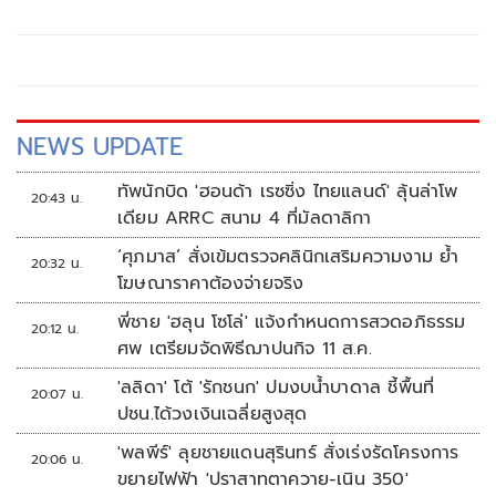
เป็นไปอย่างคึกคักและได้รับความสนใจจากกองทัพสื่อมวลชน
เป็นพิเศษ
NEWS UPDATE
ทัพนักบิด 'ฮอนด้า เรซซิ่ง ไทยแลนด์' ลุ้นล่าโพ
20:43 น.
เดียม ARRC สนาม 4 ที่มัลดาลิกา
‘ศุภมาส’ สั่งเข้มตรวจคลินิกเสริมความงาม ย้ำ
20:32 น.
โฆษณาราคาต้องจ่ายจริง
พี่ชาย 'ฮลุน โซโล่' แจ้งกำหนดการสวดอภิธรรม
20:12 น.
ศพ เตรียมจัดพิธีฌาปนกิจ 11 ส.ค.
'ลลิดา' โต้ 'รักชนก' ปมงบน้ำบาดาล ชี้พื้นที่
20:07 น.
ปชน.ได้วงเงินเฉลี่ยสูงสุด
'พลพีร์' ลุยชายแดนสุรินทร์ สั่งเร่งรัดโครงการ
20:06 น.
ขยายไฟฟ้า 'ปราสาทตาควาย-เนิน 350'