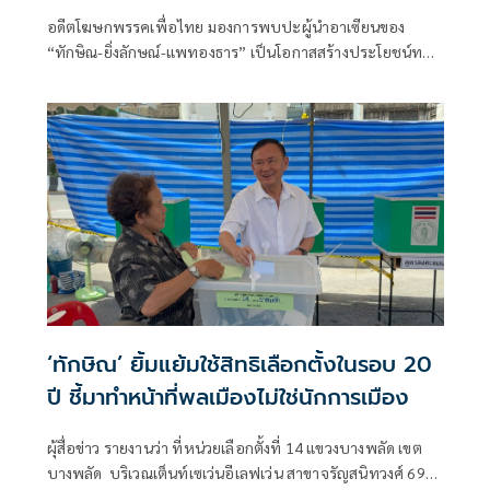
อดีตโฆษกพรรคเพื่อไทย มองการพบปะผู้นำอาเซียนของ
“ทักษิณ-ยิ่งลักษณ์-แพทองธาร” เป็นโอกาสสร้างประโยชน์ทาง
เศรษฐกิจ ย้ำไม่ใช่การวัดพลังการเมือง แต่เป็นการใช้คอนเน
กชันส่วนตัวช่วยเปิดตลาดใหม่ ดึงการลงทุน พร้อมวอนกลุ่มที่
จับตาเลิกมองด้วยอคติ หันมามองผลลัพธ์ต่อประชาชน
‘ทักษิณ’ ยิ้มแย้มใช้สิทธิเลือกตั้งในรอบ 20
ปี ชี้มาทำหน้าที่พลเมืองไม่ใช่นักการเมือง
ผุ้สื่อข่าว รายงานว่า ที่หน่วยเลือกตั้งที่ 14 แขวงบางพลัด เขต
บางพลัด บริเวณเต็นท์เซเว่นอีเลฟเว่น สาขาจรัญสนิทวงศ์ 69