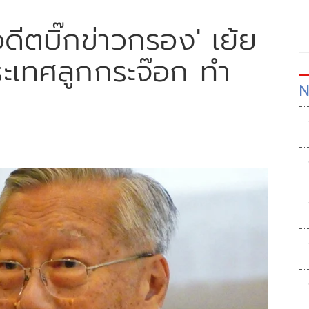
อดีตบิ๊กข่าวกรอง' เย้ย
ระเทศลูกกระจ๊อก ทำ
N