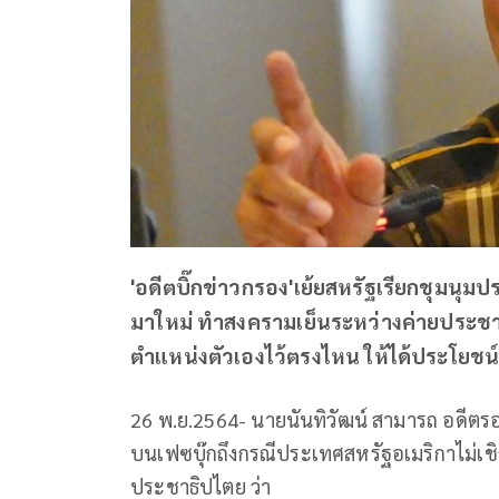
'อดีตบิ๊กข่าวกรอง'เย้ยสหรัฐเรียกชุมนุม
มาใหม่ ทำสงครามเย็นระหว่างค่ายประช
ตำแหน่งตัวเองไว้ตรงไหน ให้ได้ประโยชน์
26 พ.ย.2564- นายนันทิวัฒน์ สามารถ อดีตร
บนเฟซบุ๊กถึงกรณีประเทศสหรัฐอเมริกาไม่
ประชาธิปไตย ว่า