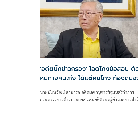
'อดีตบิ๊กข่าวกรอง' โอดโกงข้อสอบ ตั
หนทางคนเก่ง ได้แต่คนโกง ท้องถิ่นจ
เจริญได้อย่างไร
นายนันทิวัฒน์ สามารถ อดีตเลขานุการรัฐมนตรีว่าการ
กระทรวงการต่างประเทศ และอดีตรองผู้อำนวยการสำน
ข่าวกรองแห่งชาติ โพสต์ข้อความผ่านเฟซบุ๊ก กรณีตำร
บก.ปปป.กับเจ้าหน้าที่ของสำนักงานป.ป.ช.ร่วมกันบุกจั
การทุจริตการสอบเข้ารับราชการท้องถิ่นของกรมส่งเสริ
การปกครองท้องถิ่น(สถ.) ว่า