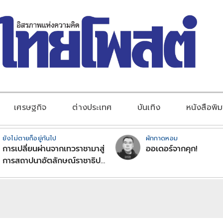
เศรษฐกิจ
ต่างประเทศ
บันเทิง
หนังสือพิม
ยังไม่ตายก็อยู่กันไป
ผักกาดหอม
การเปลี่ยนผ่านจากเทวราชามาสู่
ออเดอร์จากคุก!
การสถาปนาอัตลักษณ์ราชาธิป
ไตยแบบพุทธศาสนาในพระไตร
ปิฏก : สามัญผลสูตรในฐานะ
ทฤษฎีขีดจำกัดของอำนาจรัฐ
เหนือแรงงานและทรัพย์สิน