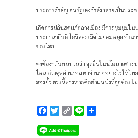
ประการสำคัญ สหรัฐเองกำลังกลายเป็นประชา
เกิดการปล้นสดมภ์​กลางเมือง มีการชุมนุมใน
ประธานาธิบดี โควิดละเมิดไม่ยอมหยุด จำนวนค
ของโลก
คงต้องกลับทบทวนว่า จุดยืนในนโยบายต่างป
ไหน ถ่วงดุลอำนาจมหาอำนาจอย่างไรให้ไทย
สองขั้ว ตรงนี้ต่างหากคือตำแหน่งที่ถูกต้อง ไม
F
T
C
Li
S
ac
wi
o
n
h
e
tt
p
e
ar