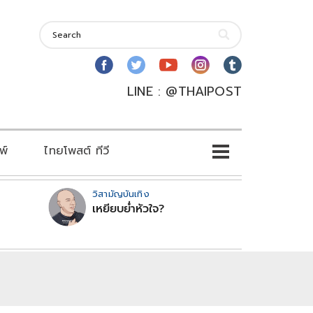
LINE : @THAIPOST
พ์
ไทยโพสต์ ทีวี
วิสามัญบันเทิง
เหยียบย่ำหัวใจ?