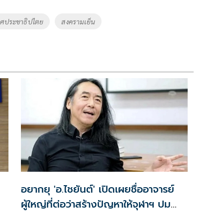
ศประชาธิปไตย
สงครามเย็น
อยากยุ 'อ.ไชยันต์' ​เปิดเผยชื่ออาจารย์
ผู้ใหญ่​ที่ต่อว่าสร้างปัญหาให้จุฬาฯ ปม
วิทยานิพนธ์ฉาวโฉ่