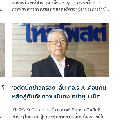
นายนันทิวัฒน์ สามารถ อดีตเลขานุการรัฐมนตรีว่าการ
ัก
กระทรวงการต่างประเทศ และอดีตรองผู้อำนวยการสำนัก
ข่าวกรองแห่งชาติ นิสิตเก่าคณะรัฐศาสตร์ จุฬาลงกรณ์
มหาวิทยาลัย สิงห์ดำรุ่น 22 โพสต์เฟซบุ๊ก ระบุว่า
ท์
'อดีตบิ๊กข่าวกรอง' ลั่น กอ.รมน.คือแกน
หลักสู้กับภัยความมั่นคง อย่ายุบ เปิด
ช่องให้โจรใต้ได้เปรียบ
'นันทิวัฒน์' ยันกอ.​รมน.เป็นแกนกลักที่ทำงานมีกลไกที่
ัก
ชำนาญในการต่อสู้กับภัยคุกคามความมั่นคงในหลายมิติ
จวกนักการเมืองพยายามตัดมือตัดตีนกลไกรัฐที่คอยขัดผล
ประโยชน์ตนเอง​ ลั่นอย่ายุบ​กอ.รมน.เด็ดขาด​ จะเปิดช่องให้