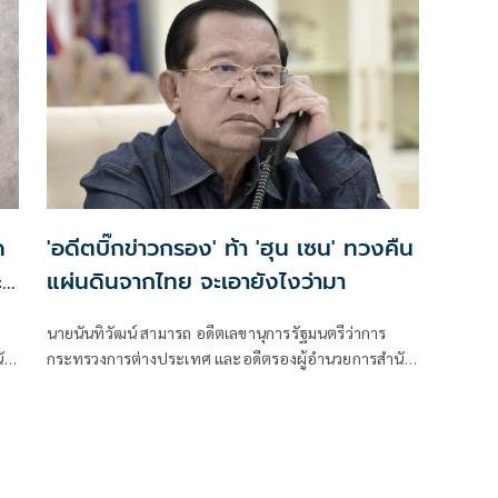
โจรแบ่งแยกดินแดน3จว.ภาคใต้ได้เปรียบ
ด
'อดีตบิ๊กข่าวกรอง' ท้า 'ฮุน เซน' ทวงคืน
ะ
แผ่นดินจากไทย จะเอายังไงว่ามา
นายนันทิวัฒน์ สามารถ อดีตเลขานุการรัฐมนตรีว่าการ
ัก
กระทรวงการต่างประเทศ และอดีตรองผู้อำนวยการสำนัก
วจ
ข่าวกรองแห่งชาติ โพสต์เฟซบุ๊ก กรณี ฮุนเซน ประธาน
บ
วุฒิสภากัมพูชา จะทวงคืนแผ่นดินจากไทย ว่า
ม