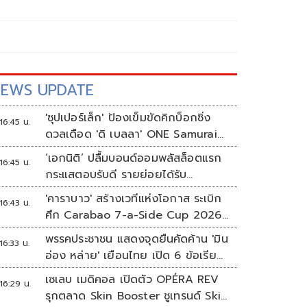
EWS UPDATE
'ซุปเปอร์เล็ก' ป้องเข็มขัดคิกบ็อกซิ่ง
16:45 น.
ดวลเดือด 'ดิ เบลลา' ONE Samurai
4
‘เอกนิติ’ ปลื้มบอนด์ออมพลัสล็อตแรก
16:45 น.
กระแสตอบรับดี รายย่อยได้รับ
จัดสรร2.2หมื่นคน เปิดจองรอบใหม่
'คาราบาว' สร้างเวทีแห่งโอกาส ระเบิก
16:43 น.
ก.ย.นี้
ศึก Carabao 7-a-Side Cup 2026
หาแชมป์ดูบอลที่เวมบลีย์
พรรคประชาชน แสดงจุดยืนคัดค้าน 'มิน
16:33 น.
อ่อง หล่าย' เยือนไทย เปิด 6 ข้อเรียก
ร้องรัฐสภา-รัฐบาล
เซเลบ เมดิคอล เปิดตัว OPÉRA REV
16:29 น.
รุกตลาด Skin Booster ชูเทรนด์ Skin