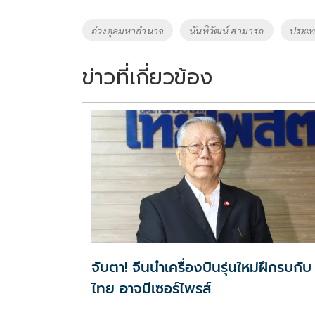
b
er
y
e
o
Li
Tags
ถ่วงดุลมหาอำนาจ
นันทิวัฒน์ สามารถ
ประเท
o
n
k
k
ข่าวที่เกี่ยวข้อง
จับตา! จีนนำเครื่องบินรุ่นใหม่ฝึกรบกับ
ไทย อาจมีเซอร์ไพรส์