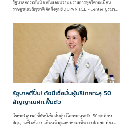
รัฐบาลยกระดับป้องกันและปราบปรามการทุจริตทะเบียน
ราษฎรและสัญชาติ จัดตั้งศูนย์ DOPA N.I.C.E. - Center บูรณา
การกระบวนการยุติธรรมและภาคีเครือข่าย
รัฐบาลตีปี๊บ! ดัชนีเชื่อมั่นผู้บริโภคทะลุ 50
สัญญาณศก.ฟื้นตัว
'โฆษกรัฐบาล' ชี้ดัชนีเชื่อมั่นผู้บริโภคทะลุระดับ 50 สะท้อน
สัญญาณฟื้นตัว รบ.เดินหน้าดูแลค่าครองชีพ เร่งส่งออก ท่อง
เที่ยว และการลงทุนต่อเนื่อง