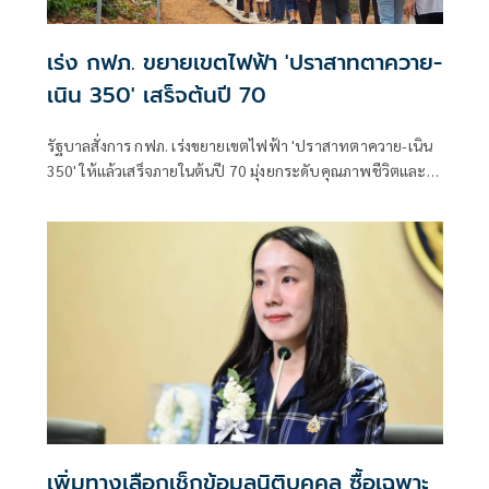
เร่ง กฟภ. ขยายเขตไฟฟ้า 'ปราสาทตาควาย-
เนิน 350' เสร็จต้นปี 70
รัฐบาลสั่งการ กฟภ. เร่งขยายเขตไฟฟ้า 'ปราสาทตาควาย-เนิน
350' ให้แล้วเสร็จภายในต้นปี 70 มุ่งยกระดับคุณภาพชีวิตและ
ขวัญกำลังพลแนวหน้า เสริมสร้างความมั่นคงชายแดน
เพิ่มทางเลือกเช็กข้อมูลนิติบุคคล ซื้อเฉพาะ