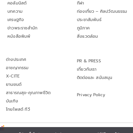
คอลัมนิสต์
กีฬา
บทความ
ท่องเที่ยว – ศิลปวัฒนธรรม
เศรษฐกิจ
ประชาสัมพันธ์
ข่าวพระราชสำนัก
ภูมิภาค
หนังสือพิมพ์
สิ่งแวดล้อม
ต่างประเทศ
PR & PRESS
อาชญากรรม
เกี่ยวกับเรา
X-CITE
ติดต่อและ สนับสนุน
ยานยนต์
สาธารณสุข-คุณภาพชีวิต
Privacy Policy
บันเทิง
ไทยโพสต์ ทีวี