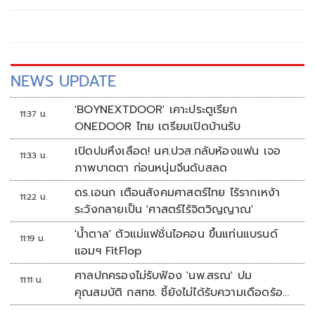
NEWS UPDATE
'BOYNEXTDOOR' เคาะประตูเรียก
11:37 น.
ONEDOOR ไทย เตรียมเปิดบ้านรับ
เปิดปมหึงเลือด! นศ.ปวส.กลับห้องแฟน เจอ
11:33 น.
ภาพบาดตา ก่อนหนุ่มจีนดับสลด
ดร.เอนก เตือนสังคมศาสตร์ไทย ไร้รากเหง้า
11:22 น.
ระวังกลายเป็น 'ศาสตร์ไร้จิตวิญญาณ'
'น้ำตาล' ตัวแม่แฟชั่นไอคอน ขึ้นแท่นแบรนด์
11:19 น.
แอมฯ FitFlop
ศาลปกครองไม่รับฟ้อง 'นพ.สรณ' ปม
11:11 น.
คุณสมบัติ กสทช. ชี้ยังไม่ได้รับความเดือดร้อน
เสียหาย