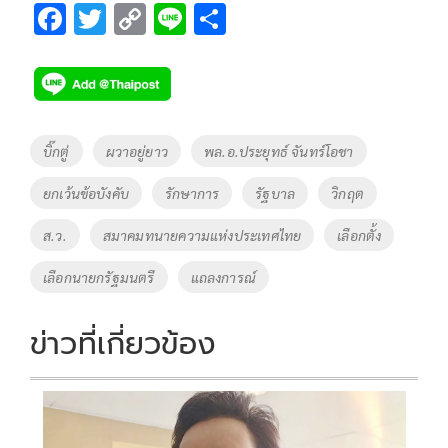
F
T
C
Li
S
ac
wi
o
n
h
e
tt
p
e
ar
b
er
y
e
o
Li
Tags
บิ๊กตู่
ผวาอยู่ยาว
พล.อ.ประยุทธ์ จันทร์โอชา
o
n
ยกเว้นข้อบังคับ
รักษาการ
รัฐบาล
วิกฤต
k
k
ส.ว.
สมาคมทนายความแห่งประเทศไทย
เลือกตั้ง
เลือกนายกรัฐมนตรี
แถลงการณ์
ข่าวที่เกี่ยวข้อง