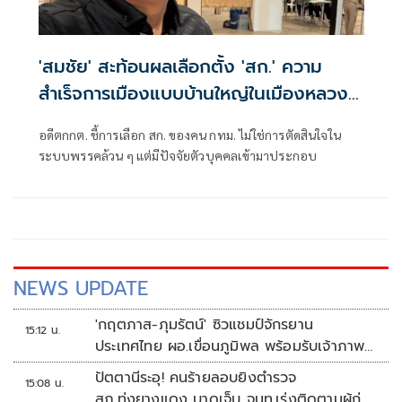
'สมชัย' สะท้อนผลเลือกตั้ง 'สก.' ความ
สำเร็จการเมืองแบบบ้านใหญ่ในเมืองหลวง
ยังคงอยู่
อดีตกกต. ชี้การเลือก สก. ของคน กทม. ไม่ใช่การตัดสินใจใน
ระบบพรรคล้วน ๆ แต่มีปัจจัยตัวบุคคลเข้ามาประกอบ
NEWS UPDATE
'กฤตภาส-ภุมรัตน์' ซิวแชมป์จักรยาน
15:12 น.
ประเทศไทย ผอ.เขื่อนภูมิพล พร้อมรับเจ้าภาพ
ต่อ ปี 2570
ปัตตานีระอุ! คนร้ายลอบยิงตำรวจ
15:08 น.
สภ.ทุ่งยางแดง บาดเจ็บ จนท.เร่งติดตามผู้ก่อ