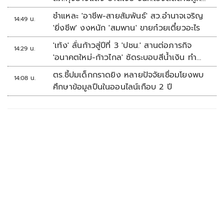
เหตุ
ชำแหละ 'อาชีพ-สายสัมพันธ์' สว.อำนาจเจริญ
14:49 น.
'ยิ่งชีพ' งงหนัก 'สมพาน' ขายก๋วยเตี๋ยวอะไร
'เท้ง' ลั่นก้าวสู่ปีที่ 3 'ปชน.' สานต่อภารกิจ
14:29 น.
'อนาคตใหม่-ก้าวไกล' ซัดระบอบสีน้ำเงิน ทำ
หลักนิติรัฐ-นิติธรรมสั่นคลอน
ตร.ชี้ปมเด็กกราดยิง หลายปัจจัยเชื่อมโยงพบ
14:08 น.
ศึกษาข้อมูลปืนในออนไลน์เกือบ 2 ปี