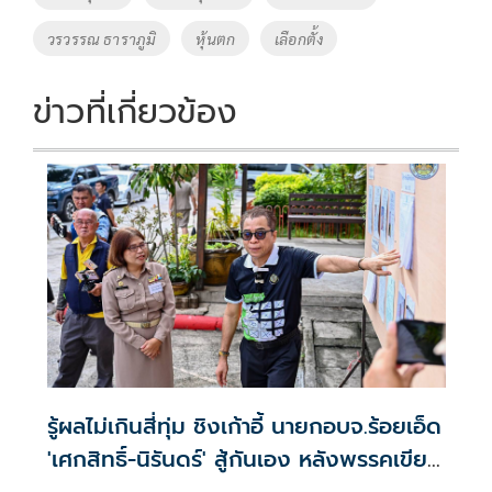
o
n
วรวรรณ ธาราภูมิ
หุ้นตก
เลือกตั้ง
k
k
ข่าวที่เกี่ยวข้อง
รู้ผลไม่เกินสี่ทุ่ม ชิงเก้าอี้ นายกอบจ.ร้อยเอ็ด
'เศกสิทธิ์-นิรันดร์' สู้กันเอง หลังพรรคเขียว