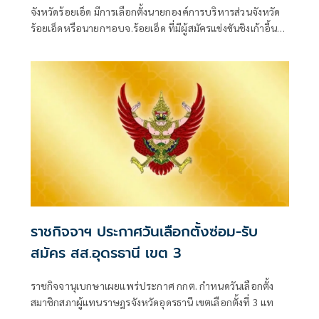
หลีกทาง
จังหวัดร้อยเอ็ด มีการเลือกตั้งนายกองค์การบริหารส่วนจังหวัด
ร้อยเอ็ดหรือนายกฯอบจ.ร้อยเอ็ด ที่มีผู้สมัครแข่งขันชิงเก้าอี้นา
ยกฯอบจ.ร้อยเอ็ดรอบนี้สามคน
ราชกิจจาฯ ประกาศวันเลือกตั้งซ่อม-รับ
สมัคร สส.อุดรธานี เขต 3
ราชกิจจานุเบกษาเผยแพร่ประกาศ กกต. กำหนดวันเลือกตั้ง
สมาชิกสภาผู้แทนราษฎรจังหวัดอุดรธานี เขตเลือกตั้งที่ 3 แท