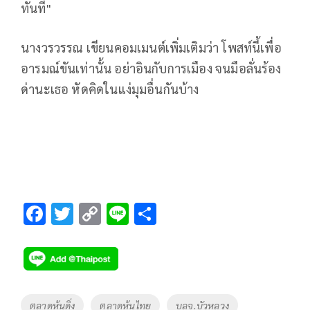
ทันที"
นางวรวรรณ เขียนคอมเมนต์เพิ่มเติมว่า โพสท์นี้เพื่อ
อารมณ์ขันเท่านั้น อย่าอินกับการเมือง จนมือลั่นร้อง
ด่านะเธอ หัดคิดในแง่มุมอื่นกันบ้าง
F
T
C
Li
S
ac
wi
o
n
h
e
tt
p
e
ar
b
er
y
e
o
Li
Tags
ตลาดหุ้นดิ่ง
ตลาดหุ้นไทย
บลจ.บัวหลวง