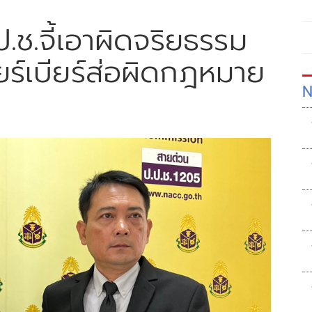
ป.ช.จี้เอาผิดจริยธรรม
ยร์เบียร์ส่อผิดกฎหมาย
N