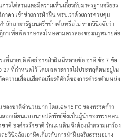
การไต่สวนและมีความเห็นเกี่ยวกับมาตรฐานจริยธร
ภาดา เข้าข่ายการฝ่าฝืน พรบ.ว่าด้วยการควบคุม
นักนายกรัฐมนตรีฯข้างต้นหรือไม่ หากวินิจฉัยว่า
่อศาลฎีกาเพื่อพิพากษาลงโทษตามครรลองของกฎหมายต่อ
ที่นายปดิพัทธ์ อาจฝ่าฝืนมีหลายข้อ อาทิ ข้อ 7 ข้อ
้อ 27 ที่กำหนดไว้ โดยเฉพาะการไม่ประพฤติตนอยู่ใน
วามเสื่อมเสียต่อเกียรติศักดิ์ของการดํารงตําแหน่ง
ชนของชาติจำนวนมาก โดยเฉพาะ FC ของพรรคก้าว
รมลอกเลียนแบบนายปดิพัทธ์ซึ่งเป็นผู้นำของพรรคคน
ของชาติ องค์กรรักชาติ รักแผ่นดิน จึงต้องนำความมาร้อง
ละวินิจฉัยเอาผิดเกี่ยวกับการฝ่าฝืนจริยธรรมอย่าง