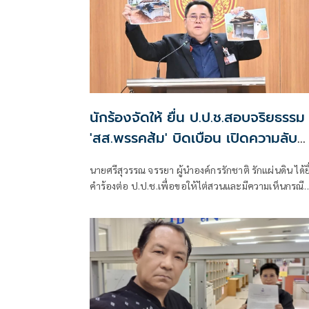
นักร้องจัดให้ ยื่น ป.ป.ช.สอบจริยธรรม
'สส.พรรคส้ม' บิดเบือน เปิดความลับ
'บังเกอร์ทหาร'
นายศรีสุวรรณ จรรยา ผู้นำองค์กรรักชาติ รักแผ่นดิน ได้ยื
คำร้องต่อ ป.ป.ช.เพื่อขอให้ไต่สวนและมีความเห็นกรณี
สส.พรรคส้ม รองคณะกรรมาธิการทหาร ออกมาแถลงข่า
บิดเบือนข้อเท็จจริงเกี่ยวกับบังเกอร์ทหารในพื้นที่จันทบุ
ตราดราคา 50,000 บาทต่อหน่วย