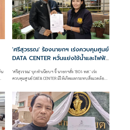
'ศรีสุวรรณ' ร้องนายกฯ เร่งควบคุมศูนย์
DATA CENTER หวั่นแย่งใช้น้ำและไฟฟ้า
จากประชาชน
่น
'ศรีสุวรรณ' บุกทำเนียบฯ จี้ นายกฯสั่ง 'BOI-ทส.' เร่ง
ควบคุมศูนย์ DATA CENTER มิให้เกิดผลกระทบสิ่งแวดล้อม
ว
ป้องกันการแย่งใช้น้ำและไฟฟ้าจากประชาชน ขู่หากยัง
รี-
เพิกเฉยร้องศาลปกครอง