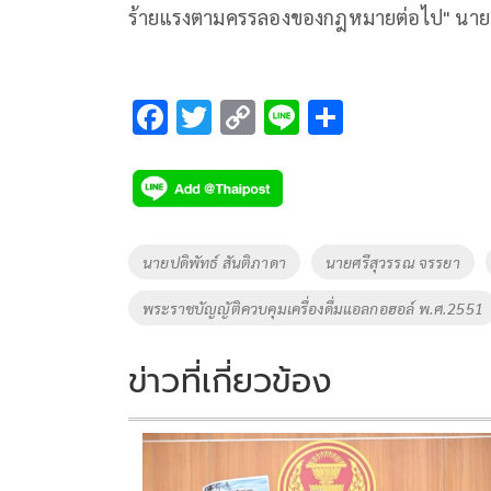
ร้ายแรงตามครรลองของกฎหมายต่อไป" นายศรี
F
T
C
Li
S
ac
wi
o
n
h
e
tt
p
e
ar
b
er
y
e
o
Li
Tags
นายปดิพัทธ์ สันติภาดา
นายศรีสุวรรณ จรรยา
o
n
พระราชบัญญัติควบคุมเครื่องดื่มแอลกอฮอล์ พ.ศ.2551
k
k
ข่าวที่เกี่ยวข้อง