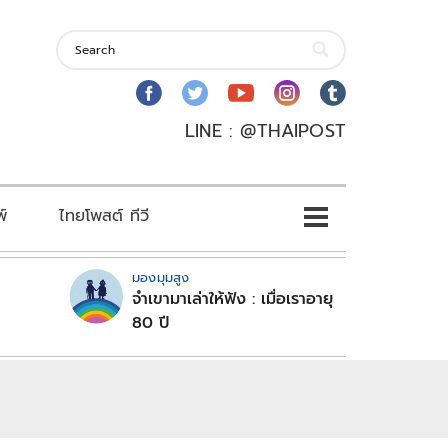
LINE : @THAIPOST
พ์
ไทยโพสต์ ทีวี
มองมุมสูง
จำเขามาเล่าให้ฟัง : เมื่อเราอายุ
80 ปี