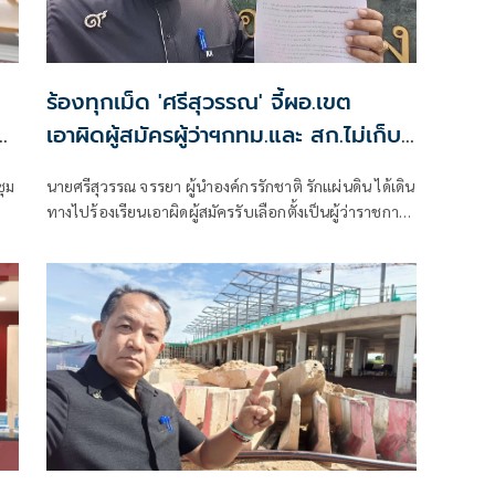
ร้องทุกเม็ด 'ศรีสุวรรณ' จี้ผอ.เขต
ย
เอาผิดผู้สมัครผู้ว่าฯกทม.และ สก.ไม่เก็บ
ป้ายหาเสียง
ชุม
นายศรีสุวรรณ จรรยา ผู้นำองค์กรรักชาติ รักแผ่นดิน ได้เดิน
ทางไปร้องเรียนเอาผิดผู้สมัครรับเลือกตั้งเป็นผู้ว่าราชการ
่า
กรุงเทพมหานคร และผู้สมัครรับเลือกตั้งเป็นสมาชิกสภา
ับ
กรุงเทพมหานครร (สก.) ที่ไม่ยอมเก็บป้ายหาเสียงของตน