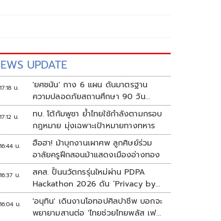
EWS UPDATE
'ยศชนัน' กาง 6 แผน ดันมาตรฐาน
17:18 น.
ความปลอดภัยสถานศึกษา 90 วัน
ป้องกันก่อเหตุรุนแรง
ทบ. โต้กัมพูชา ย้ำไทยใช้กำลังตามกรอบ
17:12 น.
กฎหมาย มุ่งเฉพาะเป้าหมายทางทหาร
ฮือฮา! ม้าบุกงานเผาศพ ลูกศิษย์ร่วม
16:44 น.
อาลัยครูฝึกสอนม้าแสดงเมืองอ่างทอง
สคส. ปั้นนวัตกรรุ่นใหม่ผ่าน PDPA
16:37 น.
Hackathon 2026 ดัน ‘Privacy by
Design for all’ สู่โซลูชันคุ้มครอง
'อนุทิน' เดินงานโอทอปศิลปาชีพ บอกจะ
16:04 น.
ข้อมูลส่วนบุคคลที่ใช้ได้จริง
พยายามสานต่อ 'ไทยช่วยไทยพลัส เฟส