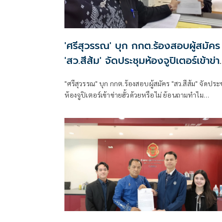
'ศรีสุวรรณ' บุก กกต.ร้องสอบผู้สมัคร
'สว.สีส้ม' จัดประชุมห้องจูปิเตอร์เข้าข่า
'ฮั้ว' ด้วยหรือไม่
"ศรีสุวรรณ" บุก กกต.ร้องสอบผู้สมัคร "สว.สีส้ม" จัดประ
ห้องจูปิเตอร์เข้าข่ายฮั้วด้วยหรือไม่ ย้อนถามทำไม
พฤติกรรมที่ดูคล้ายกัน พอเป็นคนที่ตัวเองเชียร์ถึงเรียกว
"ทำงานร่วมกัน" หรือ "จัดตั้ง" แต่พอเป็นฝ่ายตรงข้ามกล
รีบใช้คำว่า "ฮั้ว" ยันต้องใช้มาตรฐานเดียวกันกับทุกฝ่าย