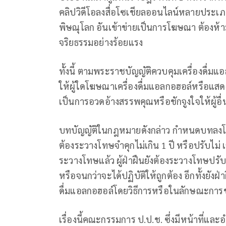
คลิปวิดีโอลงสื่อโซเชียลออนไลน์หลายประเภท เ
พิษณุโลก อันเข้าข่ายเป็นการโฆษณา ต้องห้
จริยธรรมอย่างร้อยแรง
ทั้งนี้ ตามพระราชบัญญัติควบคุมเครื่องดื่มแ
ให้ผู้ใดโฆษณาเครื่องดื่มแอลกอฮอล์หรือแสดง
เป็นการอวดอ้างสรรพคุณหรือชักจูงใจให้ผู้อื
บทบัญญัติในกฎหมายดังกล่าว กำหนดบทลงโทษไ
ต้องระวางโทษจำคุกไม่เกิน 1 ปี หรือปรับไม่ 
ระวางโทษแล้ว ผู้ฝ่าฝืนยังต้องระวางโทษปรับ
หรือจนกว่าจะได้ปฏิบัติให้ถูกต้อง อีกทั้งยัง
ดื่มแอลกอฮอล์โดยวิธีการหรือในลักษณะการข
เรื่องนี้คณะกรรมการ ป.ป.ช. ซึ่งมีหน้าที่