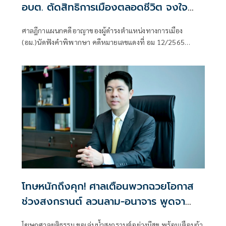
อบต. ตัดสิทธิการเมืองตลอดชีวิต จงใจ
ปกปิดบัญชีทรัพย์สิน
ศาลฎีกาแผนกคดีอาญาของผู้ดำรงตำแหน่งทางการเมือง
(อม.)นัดฟังคำพิพากษา คดีหมายเลขแดงที่ อม 12/2565
ระหว่าง ป.ป.ช. ผู้ร้อง และ นางจุฑามาศ ซารัมย์ นายก
อบต.เมืองแฝก อ.ลำปลายมาศ จ.บุรีรัมย์ ในกรณียื่นบัญชีแสดง
ทรัพย์สินและหนี้สินเป็นเท็จ ไม่ได้แสดงรายการเงินฝากธนาคาร
ออมสิน จำนวน 847,654.71 บาท และสลากออมสิน มูลค่า 2
ล้านบาท อันเป็นการจงใจปกปิดบัญชีทรัพย์สิน
โทษหนักถึงคุก! ศาลเตือนพวกฉวยโอกาส
ช่วงสงกรานต์ ลวนลาม-อนาจาร พูดจา
แทะโลมก็มีความผิด
โฆษกศาลยุติธรรม ขอเล่นน้ำสงกรานต์อย่างมีสุข พร้อมเตือนถ้า