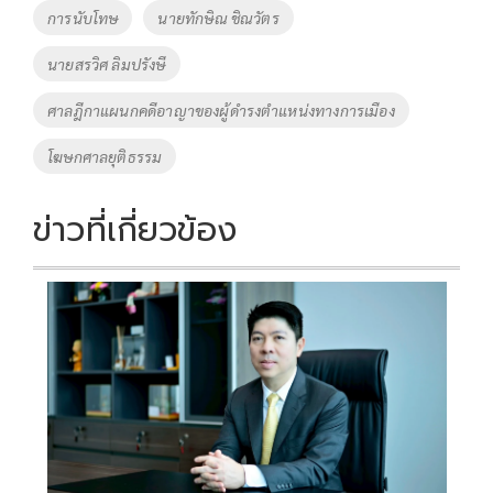
o
Li
Tags
การนับโทษ
นายทักษิณ ชิณวัตร
o
n
นายสรวิศ ลิมปรังษี
k
k
ศาลฎีกาแผนกคดีอาญาของผู้ดำรงตำแหน่งทางการเมือง
โฆษกศาลยุติธรรม
ข่าวที่เกี่ยวข้อง