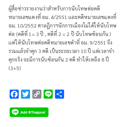
ผู้สื่อข่าวรายงานว่าสำหรับการนับโทษต่อคดี
หมายเลขแดงที่ อม. 4/2551 เเละคดีหมายเลขแดงที่
อม. 10/2552 ศาลฎีกาฯนักการเมืองไม่ได้ให้นับโทษ
ต่อ (คดีที่ 1= 3 ปี , คดีที่ 2 = 2 ปี นับโทษซ้อนกัน )
เเต่ให้นับโทษต่อคดีหมายเลขดำที่ อม. 9/2551 จึง
รวมแล้วจำคุก 3 คดี เป็นระยะเวลา 10 ปี เเต่เวลาจำ
คุกจริง จะมีการนับซ้อนกัน 2 คดี ทำให้เหลือ 8 ปี
(3+5)
F
T
C
Li
S
ac
wi
o
n
h
e
tt
p
e
ar
b
er
y
e