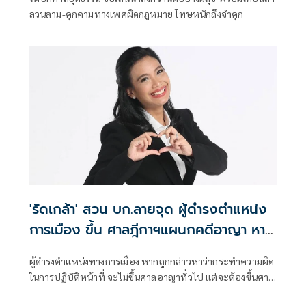
ลวนลาม-คุกคามทางเพศผิดกฎหมาย โทษหนักถึงจำคุก
'รัดเกล้า' สวน บก.ลายจุด ผู้ดำรงตำแหน่ง
การเมือง ขึ้น ศาลฎีกาฯแผนกคดีอาญา หาก
ถูกกล่าวหาทุจริต
ผู้ดำรงตำแหน่งทางการเมือง หากถูกกล่าวหาว่ากระทำความผิด
ในการปฏิบัติหน้าที่ จะไม่ขึ้นศาลอาญาทั่วไป แต่จะต้องขึ้นศาล
ฎีกาแผนกคดีอาญาของผู้ดำรงตำแหน่งทางการเมือง