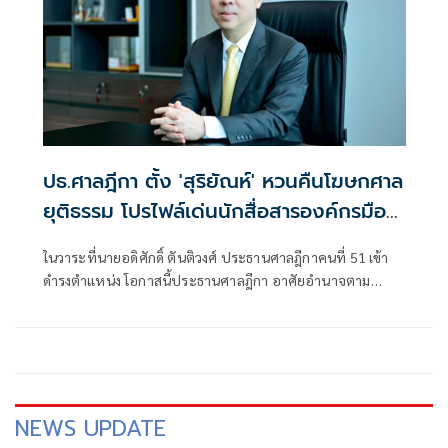
ปธ.ศาลฎีกา ตั้ง 'สุริยัณห์' หวนคืนโฆษกศาล
ยุติธรรม โปรไฟล์เด่นนักสื่อสารองค์กรมือ
อาชีพ
ในวาระที่นายอดิศักดิ์ ตันติวงศ์ ประธานศาลฎีกาคนที่ 51 เข้า
ดำรงตำแหน่ง โอกาสนี้ประธานศาลฎีกา อาศัยอำนาจตาม
ระเบียบคณะกรรมการบริหารศาลยุติธรรม (ก.บ.ศ.) ว่าด้วยการ
ให้ข่าวและบริการข่าวสารของศาลยุติธรรม พ.ศ.2545 ข้อ 3
NEWS UPDATE