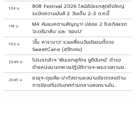
808 Festival 2026 ไลน์อัปแรกสุดยิ่งใหญ่
1:24 น.
ระเบิดความมันส์ 2 วันเต็ม 2-3 ต.ค.นี้
M4 คัมแบคตามสัญญา! ปล่อย 2 ซิงเกิลแรก
1:16 น.
'อะดรีนาลีน' และ 'ชอบU'
'ดั๊ม คาราบาว' รวมเพื่อนวัยมัธยมตั้งวง
1:02 น.
SweetCane (สวีทเคน)
โปรดเกล้าฯ 'พันเอกสุภัทร ชูตินันทน์' ดำรง
23:49 น.
ตำแหน่งนายทหารปฏิบัติการฯ-พระราชทานยศ
'พลตรี'
ซาอุฯ-ตุรเคีย-ปากีสถานลงนามข้อตกลงด้าน
23:45 น.
การป้องกันประเทศท่ามกลางสงครามใน
ภูมิภาค