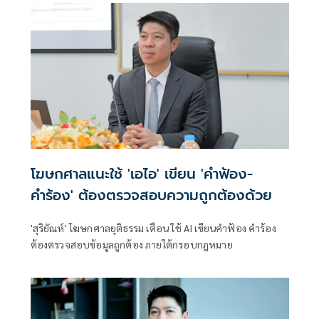
โฆษกศาลแนะใช้ 'เอไอ' เขียน 'คำฟ้อง-
คำร้อง' ต้องตรวจสอบความถูกต้องด้วย
'สุริยัณห์' โฆษกศาลยุติธรรม เตือน ใช้ AI เขียนคำฟ้อง คำร้อง
ต้องตรวจสอบข้อมูลถูกต้อง ภายใต้กรอบกฎหมาย