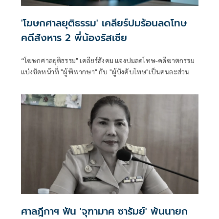
'โฆษกศาลยุติธรรม' เคลียร์ปมร้อนลดโทษ
คดีสังหาร 2 พี่น้องรัสเซีย
“โฆษกศาลยุติธรรม" เคลียร์สังคม แจงปมลดโทษ-คดีฆาตกรรม
แบ่งชัดหน้าที่ "ผู้พิพากษา" กับ "ผู้บังคับโทษ"เป็นคนละส่วน
ศาลฎีกาฯ ฟัน 'จุฑามาศ ซารัมย์' พ้นนายก