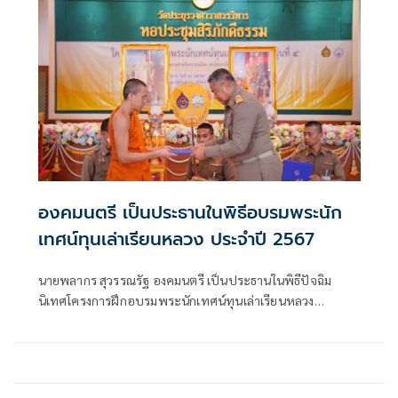
องคมนตรี เป็นประธานในพิธีอบรมพระนัก
เทศน์ทุนเล่าเรียนหลวง ประจำปี 2567
นายพลากร สุวรรณรัฐ องคมนตรี เป็นประธานในพิธีปัจฉิม
นิเทศโครงการฝึกอบรมพระนักเทศน์ทุนเล่าเรียนหลวง
โครงการในพระบรมราชูปถัมภ์ รุ่นที่ ๔ ประจำปีพุทธศักราช
๒๕๖๗ ณ ห้องประชุมอาคารสิริภักดีธรรม