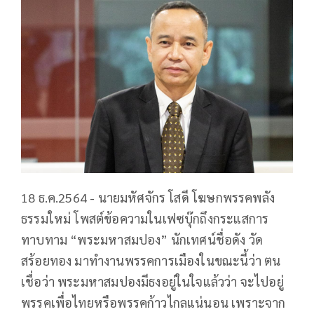
18 ธ.ค.2564 - นายมหัศจักร โสดี โฆษกพรรคพลัง
ธรรมใหม่ โพสต์ข้อความในเฟซบุ๊กถึงกระแสการ
ทาบทาม “พระมหาสมปอง” นักเทศน์ชื่อดัง วัด
สร้อยทอง มาทำงานพรรคการเมืองในขณะนี้ว่า ตน
เชื่อว่า พระมหาสมปองมีธงอยู่ในใจแล้วว่า จะไปอยู่
พรรคเพื่อไทยหรือพรรคก้าวไกลแน่นอน เพราะจาก