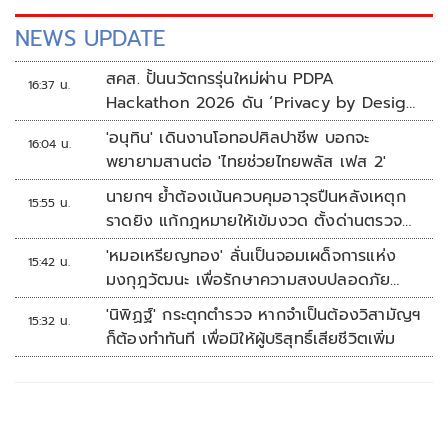
NEWS UPDATE
สคส. ปั้นนวัตกรรุ่นใหม่ผ่าน PDPA
16:37 น.
Hackathon 2026 ดัน ‘Privacy by Design
for all’ สู่โซลูชันคุ้มครองข้อมูลส่วนบุคคลที่
'อนุทิน' เดินงานโอทอปศิลปาชีพ บอกจะ
16:04 น.
ใช้ได้จริง
พยายามสานต่อ 'ไทยช่วยไทยพลัส เฟส 2'
นายกฯ ย้ำต้องเน้นควบคุมอาวุธปืนหลังเหตุก
15:55 น.
ราดยิง แก้กฎหมายให้เข้มงวด ตั้งด่านตรวจ
เพิ่ม
'หมอเหรียญทอง' ลั่นเป็นจอมเผด็จการแห่ง
15:42 น.
มงกุฎวัฒนะ เพื่อรักษาความสงบปลอดภัย
ภายในรพ.
'นิพิฏฐ์' กระตุกตำรวจ หากจำเป็นต้องวิสามัญฯ
15:32 น.
ก็ต้องทำทันที เพื่อมิให้ผู้บริสุทธิ์เสียชีวิตเพิ่ม