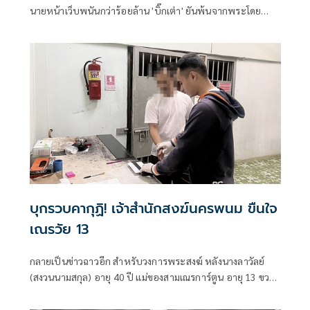
นายหน้าเว็บพนันกว่าร้อยล้าน 'บิ๊กเต่า' ยันพ้นจากพระโดย
สมบูรณ์ เข้าสู่กระบวนการยุติธรรมในฐานะผู้ต้องหา
บุกรวบคากุฏิ! เจ้าสำนักสงฆ์นครพนม ขืนใจ
เณรวัย 13
กลายเป็นข่าวฉาวอีก สำหรับวงการพระสงฆ์ หลังนางลาวัลย์
(สงวนนามสกุล) อายุ 40 ปี แม่ของสามเณรการ์ตูน อายุ 13 ขวบ
ชาวบ้านโสกแมว หมู่ 2 ต.อุ่มเหม้า อ.ธาตุพนม จ.นครพนม