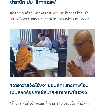
ปาราชิก ปม 'สีกากอล์ฟ'
เจ้าคณะจังหวัดสมุทรสาครเผย 'พระมหาทิวากร ดีไพร' เจ้า
อาวาสวัดใหญ่จอมปราสาท ลาสิกขาแล้ว หลังล่องหนไปนาน 7
วัน ปมโอนเงินให้ 'สีกากอล์ฟ'
'เจ้าอาวาสวัดไร่ขิง' ยอมสึก! สารภาพโอน
เงินหลักร้อยล้านให้นายหน้าเว็บพนันจริง
'เจ้าอาวาสวัดไร่ขิง' ยอมลาสิกขาด้วยตัวเอง รับโอนเงินให้สาว