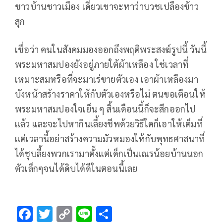
ชาวบ้านชาวเมือง เดี๋ยวเขาจะหาว่าบวชเปลืองข้าว
สุก
เชื่อว่า คนในสังคมมองออกถึงพฤติพระสงฆ์รูปนี้ วันนี้
พระมหาสมปองยังอยู่ภายใต้ผ้าเหลือง ใช่เวลาที่
เหมาะสมหรือที่จะมาเร่ขายตัวเอง เอาผ้าเหลืองมา
บังหน้าสร้างราคาให้กับตัวเองหรือไม่ ตนขอเตือนให้
พระมหาสมปองใจเย็น ๆ สิ้นเดือนนี้ก็จะสึกออกไป
แล้ว และจะไปหากินเลี้ยงชีพด้วยวิธีใดก็เอาให้เต็มที่
แต่เวลานี้อย่าสร้างความมัวหมองให้กับพุทธศาสนาที่
ได้ชุบลี้ยงพวกเรามาตั้งแต่เด็กเป็นเณรน้อยบ้านนอก
ตัวเล็กๆจนได้ดิบได้ดีในตอนนี้เลย
F
T
C
Li
S