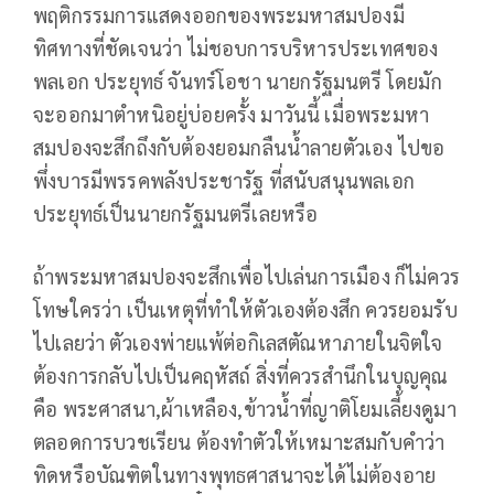
พฤติกรรมการแสดงออกของพระมหาสมปองมี
ทิศทางที่ชัดเจนว่า ไม่ชอบการบริหารประเทศของ
พลเอก ประยุทธ์ จันทร์โอชา นายกรัฐมนตรี โดยมัก
จะออกมาตำหนิอยู่บ่อยครั้ง มาวันนี้ เมื่อพระมหา
สมปองจะสึกถึงกับต้องยอมกลืนน้ำลายตัวเอง ไปขอ
พึ่งบารมีพรรคพลังประชารัฐ ที่สนับสนุนพลเอก
ประยุทธ์เป็นนายกรัฐมนตรีเลยหรือ
ถ้าพระมหาสมปองจะสึกเพื่อไปเล่นการเมือง ก็ไม่ควร
โทษใครว่า เป็นเหตุที่ทำให้ตัวเองต้องสึก ควรยอมรับ
ไปเลยว่า ตัวเองพ่ายแพ้ต่อกิเลสตัณหาภายในจิตใจ
ต้องการกลับไปเป็นคฤหัสถ์ สิ่งที่ควรสำนึกในบุญคุณ
คือ พระศาสนา,ผ้าเหลือง,ข้าวน้ำที่ญาติโยมเลี้ยงดูมา
ตลอดการบวชเรียน ต้องทำตัวให้เหมาะสมกับคำว่า
ทิดหรือบัณฑิตในทางพุทธศาสนาจะได้ไม่ต้องอาย