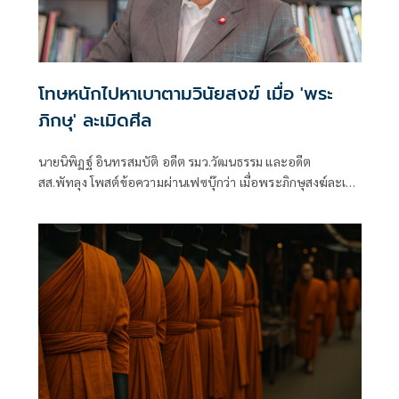
โทษหนักไปหาเบาตามวินัยสงฆ์ เมื่อ 'พระ
ภิกษุ' ละเมิดศีล
นายนิพิฏฐ์ อินทรสมบัติ อดีต รมว.วัฒนธรรม และอดีต
สส.พัทลุง โพสต์ข้อความผ่านเฟซบุ๊กว่า เมื่อพระภิกษุสงฆ์ละเมิด
พระธรรมวินัย พระภิกษุ ไม่ได้ถือศีลครบทั้ง 227 ข้อตลอดเวลา
หรอก บางครั้งบางคราว ท่านก็ผิดศีลหรือละเมิดพระวินัยได้
เหมือนกัน