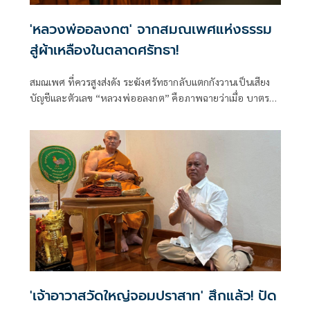
'หลวงพ่ออลงกต' จากสมณเพศแห่งธรรม
สู่ผ้าเหลืองในตลาดศรัทธา!
สมณเพศ ที่ควรสูงส่งดัง ระฆังศรัทธากลับแตกกังวานเป็นเสียง
บัญชีและตัวเลข “หลวงพ่ออลงกต” คือภาพฉายว่าเมื่อ บาตร
กลายเป็น ภาชนะรั่วไหล และ ผ้าเหลือง ถูกแขวนขายกลาง
ตลาดบุญ สิ่งที่สังคมสูญเสียมิใช่พระรูปเดียวแต่คือรอยร้าวใหม่
ที่สั่นคลอนความเชื่อในพุทธศาสนา
'เจ้าอาวาสวัดใหญ่จอมปราสาท' สึกแล้ว! ปัด