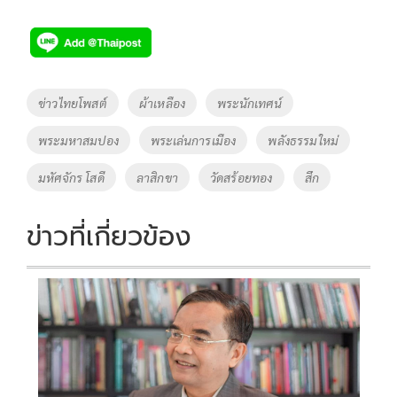
ac
wi
o
n
h
e
tt
p
e
ar
b
er
y
e
o
Li
Tags
ข่าวไทยโพสต์
ผ้าเหลือง
พระนักเทศน์
o
n
พระมหาสมปอง
พระเล่นการเมือง
พลังธรรมใหม่
k
k
มหัศจักร โสดี
ลาสิกขา
วัดสร้อยทอง
สึก
ข่าวที่เกี่ยวข้อง