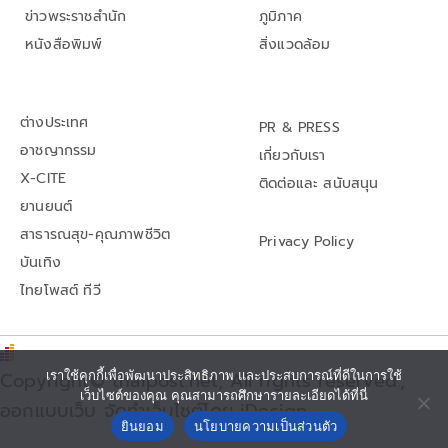
ข่าวพระราชสำนัก
ภูมิภาค
หนังสือพิมพ์
สิ่งแวดล้อม
ต่างประเทศ
PR & PRESS
อาชญากรรม
เกี่ยวกับเรา
X-CITE
ติดต่อและ สนับสนุน
ยานยนต์
สาธารณสุข-คุณภาพชีวิต
Privacy Policy
บันเทิง
ไทยโพสต์ ทีวี
เราใช้คุกกี้เพื่อพัฒนาประสิทธิภาพ และประสบการณ์ที่ดีในการใช้
Copyright© thaipost.net, All rights reserved.,
เว็บไซต์ของคุณ คุณสามารถศึกษารายละเอียดได้ที่นี่
ออกแบบเว็บ จัดทำเว็บไซต์โดย iDesign
ยินยอม
นโยบายความเป็นส่วนตัว