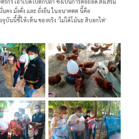
ตรกร เอาเบ็ดไปตกปลา ซึ่งเป็นการต่อยอด ส่งเสริม
คง มั่งคั่ง และ ยั่งยืน ในอนาคตต นี้คือ
ันนี้ชี้ให้เห็น ของจริง 'ไม่ได้โม้นะ สิบอกไห่'