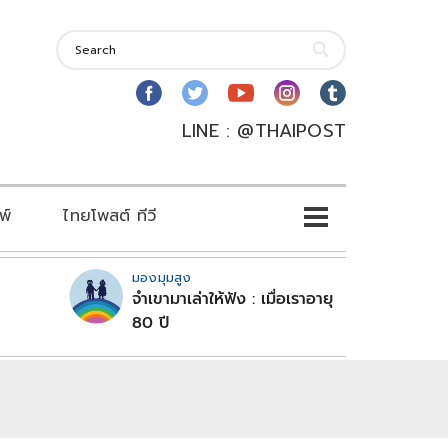
LINE : @THAIPOST
พ์
ไทยโพสต์ ทีวี
มองมุมสูง
จำเขามาเล่าให้ฟัง : เมื่อเราอายุ
80 ปี