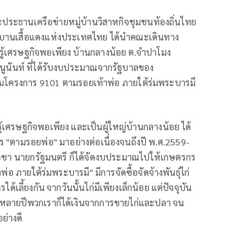
ระธานเครือข่ายหมู่บ้านวิสาหกิจชุมชนท้องถิ่นไทย
านหมู่บานเสื้อแดงแห่งประเทศไทย ได้นำคณะเดินทาง
ียนรู้เศรษฐกิจพอเพียง บ้านกลางน้อย ต.จำปาโมง
นูนันท์ ที่ได้รับงบประมาณจากรัฐบาลของ
ามโครงการ 9101 ตามรอยเท้าพ่อ ภายใต้ร่มพระบารมี
้เศรษฐกิจพอเพียง และเป็นผู้ใหญ่บ้านกลางน้อย ได้
ร "ตามรอยพ่อ" มาอย่างต่อเนื่องจนถึงปี พ.ศ.2559-
โอชา นายกรัฐมนตรี ก็ได้จัดงบประมาณไปให้เกษตรกร
 ภายใต้ร่มพระบารมี" มีการจัดซื้อจัดจ้างพันธุ์ไก่
ด้เลี้ยงกัน จากวันนั้นไก่มีเพียงเล็กน้อย แต่ปัจจุบัน
าหลายปีพวกเราก็ได้เงินจากการขายไก่และปลา จน
ย่างดี