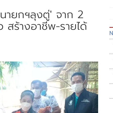
ก่นายกฯลุงตู่' จาก 2
ัว สร้างอาชีพ-รายได้
N