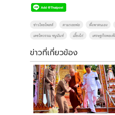
e
tt
p
e
ar
b
er
y
e
o
Li
Tags
ข่าวไทยโพสต์
ตามรอยพ่อ
พึ่งพาตนเอง
o
n
เดชไพวรรณ ชนูนันท์
เลี้ยงไก่
เศรษฐกิจพอเพี
k
k
ข่าวที่เกี่ยวข้อง