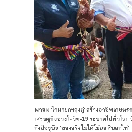
พาชม 'ไก่นายกฯลุงตู่' สร้างอาชีพเกษตรกร
เศรษฐกิจช่วงโควิด-19 ระบาดไปทั่วโลก ลั
ถึงปัจจุบัน 'ของจริง ไม่ได้โม้นะ สิบอกไห่'