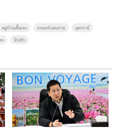
หมู่บ้านเสื้อแดง
อานนท์ แสนน่าน
อุดรธานี
ยง
ไก่2ตัว