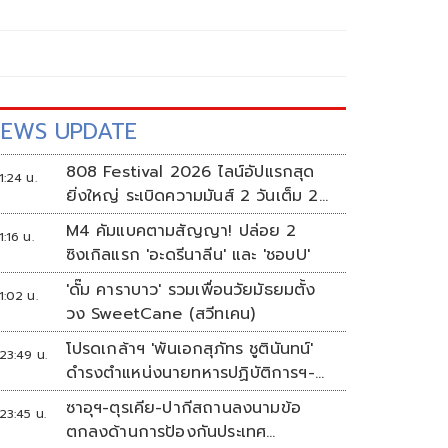
EWS UPDATE
808 Festival 2026 ไลน์อัปแรกสุด
1:24 น.
ยิ่งใหญ่ ระเบิดความมันส์ 2 วันเต็ม 2-
3 ต.ค.นี้
M4 คัมแบคตามสัญญา! ปล่อย 2
1:16 น.
ซิงเกิลแรก 'อะดรีนาลีน' และ 'ชอบU'
'ดั๊ม คาราบาว' รวมเพื่อนวัยมัธยมตั้ง
1:02 น.
วง SweetCane (สวีทเคน)
โปรดเกล้าฯ 'พันเอกสุภัทร ชูตินันทน์'
23:49 น.
ดำรงตำแหน่งนายทหารปฏิบัติการฯ-
พระราชทานยศ 'พลตรี'
ซาอุฯ-ตุรเคีย-ปากีสถานลงนามข้อ
23:45 น.
ตกลงด้านการป้องกันประเทศ