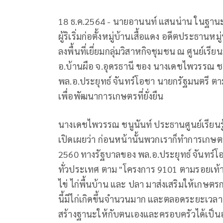
18 ธ.ค.2564 - นายอานนท์ แสนน่าน ในฐานะป
ผู้ริเริ่มก่อตั้งหมู่บ้านเสื้อแดง อดีตประธ
ลงพื้นที่เยี่ยมกลุ่มวิสาหกิจชุมชน ณ ศูนย์เร
อ.บ้านผือ จ.อุดรธานี ของ นางเดชไพวรรณ ช
พล.อ.ประยุทธ์ จันทร์โอชา นายกรัฐมนตรี ต
เพื่อพัฒนาการเกษตรที่ยั่งยืน
นางเดชไพวรรณ ชนูนันท์ ประธานศูนย์เรียนรู
เปิดเผยว่า ก่อนหน้านั้นพวกเราก็ทำการเกษต
2560 ทางรัฐบาลของ พล.อ.ประยุทธ์ จันทร์
ทั่วประเทศ ตาม "โครงการ 9101 ตามรอยเท้าพ่อ
ไข่ ไก่พื้นบ้าน และ ปลา มาส่งเสริมให้เกษตรกรไ
นี้มีไก่เกิดขึ้นจำนวนมาก และตลอดระยะเวล
สร้างฐานะให้กับตนเองและครอบครัวได้เป็นอ