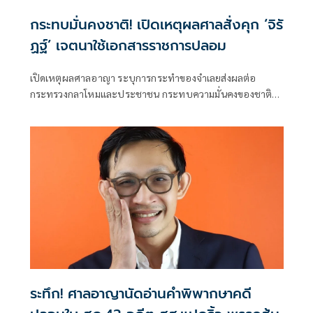
กระทบมั่นคงชาติ! เปิดเหตุผลศาลสั่งคุก ‘จิรั
ฏฐ์’ เจตนาใช้เอกสารราชการปลอม
เปิดเหตุผลศาลอาญา ระบุการกระทำของจำเลยส่งผลต่อ
กระทรวงกลาโหมและประชาชน กระทบความมั่นคงของชาติ
เห็นว่ามีเจตนาใช้เอกสารราชการปลอม เข้าข่ายความผิดกรรมเดี
ระทึก! ศาลอาญานัดอ่านคำพิพากษาคดี