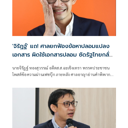
'จิรัฏฐ์' แถ! ศาลยกฟ้องข้อหาปลอมแปลง
เอกสาร ผิดใช้เอกสารปลอม ซัดรัฐไทยกลั่น
แกล้ง
นายจิรัฏฐ์ ทองสุวรรณ์ อดีตส.ส.ฉะเชิงเทรา พรรคประชาชน
โพสต์ข้อความผ่านเฟซบุ๊ก ภายหลัง ศาลอาญาอ่านคำพิพากษา
ลงโทษจำคุก 2 ปีโดยไม่รอลงอาญา คดีปลอมใบสด.43เพื่อหนี
ทหาร ว่า