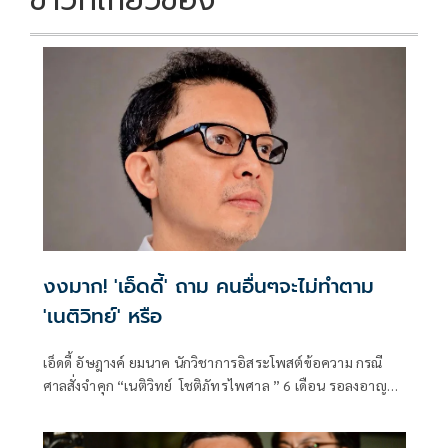
ข่าวที่เกี่ยวข้อง
งงมาก! 'เอ็ดดี้' ถาม คนอื่นๆจะไม่ทำตาม
'เนติวิทย์' หรือ
เอ็ดดี้ อัษฎางค์ ยมนาค นักวิชาการอิสระโพสต์ข้อความ กรณี
ศาลสั่งจำคุก “เนติวิทย์ โชติภัทรไพศาล ” 6 เดือน รอลงอาญา 1
ปี คดีหนีเกณฑ์ทหารว่า แบบนี้ คนอื่นๆ ไม่ทำตามกันหรือ?