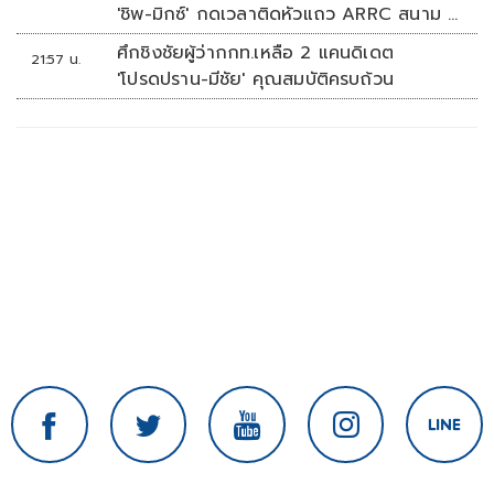
'ชิพ-มิกซ์' กดเวลาติดหัวแถว ARRC สนาม 4
ที่มัลดาลิกา
ศึกชิงชัยผู้ว่ากกท.เหลือ 2 แคนดิเดต
21:57 น.
'โปรดปราน-มีชัย' คุณสมบัติครบถ้วน