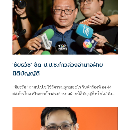
'ชัยธวัช' ซัด ป.ป.ช.ก้าวล่วงอำนาจฝ่าย
นิติบัญญัติ
“ชัยธวัช” ถามป.ป.ช.ใช้วิจารณญาณอะไร รับคำร้องฟ้อง 44
สส.ก้าวไกล เป็นการก้าวล่วงอำนาจฝ่ายนิติบัญญัติหรือไม่ ทั้งที่
เรื่องนี้ไม่ควรเป็นคดีตั้งแต่แรก