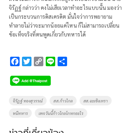
จิรัฏฐ์ กล่าวว่า คงไม่เสียเวลาทำอะไรแบบนั้น มองว่า
เป็นกระบวนการดิสเครดิต มั่นใจว่าการพยายาม
ทำลายไม่ว่าจะมากน้อยแค่ไหน ก็ไม่สามารถเปลี่ยน
ข้อเท็จจริงที่ตนพูดเกี่ยวกับทหารได้
F
T
C
Li
S
ac
wi
o
n
h
e
tt
p
e
ar
b
er
y
e
o
Li
Tags
จิรัฏฐ์ ทองสุวรรณ์
สส.ก้าวไกล
สส.ฉะเชิงเทรา
o
n
หนีทหาร
เพจวันนี้ก้าวไกลโกหกอะไร
k
k