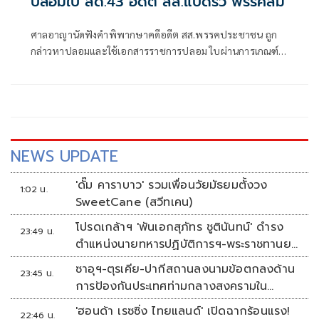
ปลอมใบ สด.43 อดีต สส.แปดริ้ว พรรคส้ม
ศาลอาญานัดฟังคำพิพากษาคดีอดีต สส.พรรคประชาชน ถูก
กล่าวหาปลอมและใช้เอกสารราชการปลอม ใบผ่านการเกณฑ์
ทหาร สด.43 และนำข้อมูลอันเป็นเท็จเข้าสู่ระบบคอมพิวเตอร์
NEWS UPDATE
'ดั๊ม คาราบาว' รวมเพื่อนวัยมัธยมตั้งวง
1:02 น.
SweetCane (สวีทเคน)
โปรดเกล้าฯ 'พันเอกสุภัทร ชูตินันทน์' ดำรง
23:49 น.
ตำแหน่งนายทหารปฏิบัติการฯ-พระราชทานยศ
'พลตรี'
ซาอุฯ-ตุรเคีย-ปากีสถานลงนามข้อตกลงด้าน
23:45 น.
การป้องกันประเทศท่ามกลางสงครามใน
ภูมิภาค
'ฮอนด้า เรซซิ่ง ไทยแลนด์' เปิดฉากร้อนแรง!
22:46 น.