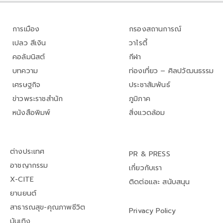
การเมือง
กรองสถานการณ์
เปลว สีเงิน
วาไรตี้
คอลัมนิสต์
กีฬา
บทความ
ท่องเที่ยว – ศิลปวัฒนธรรม
เศรษฐกิจ
ประชาสัมพันธ์
ข่าวพระราชสำนัก
ภูมิภาค
หนังสือพิมพ์
สิ่งแวดล้อม
ต่างประเทศ
PR & PRESS
อาชญากรรม
เกี่ยวกับเรา
X-CITE
ติดต่อและ สนับสนุน
ยานยนต์
สาธารณสุข-คุณภาพชีวิต
Privacy Policy
บันเทิง