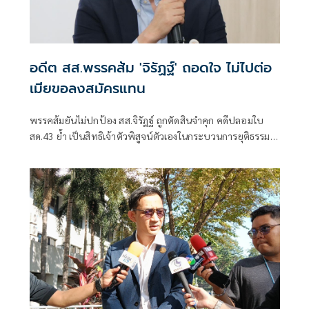
อดีต สส.พรรคส้ม 'จิรัฏฐ์' ถอดใจ ไม่ไปต่อ
เมียขอลงสมัครแทน
พรรคส้มยันไม่ปกป้อง สส.จิรัฏฐ์ ถูกตัดสินจำคุก คดีปลอมใบ
สด.43 ย้ำ เป็นสิทธิเจ้าตัวพิสูจน์ตัวเองในกระบวนการยุติธรรม
เผยตัดสินใจมานานแล้วจะไม่ลงสมัครต่อ แต่ ภรรยา "จิรัฏฐ์" ได้
แสดงความประสงค์สมัครรับเลือกตั้งในนามพรรค