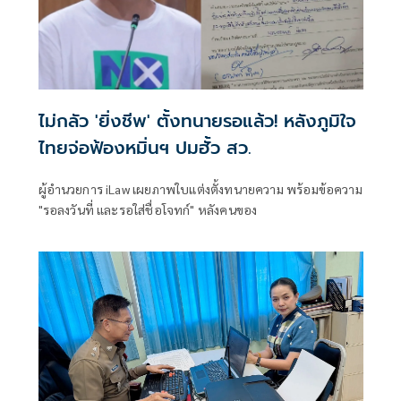
ไม่กลัว 'ยิ่งชีพ' ตั้งทนายรอแล้ว! หลังภูมิใจ
ไทยจ่อฟ้องหมิ่นฯ ปมฮั้ว สว.
ผู้อำนวยการ iLaw เผยภาพใบแต่งตั้งทนายความ พร้อมข้อความ
"รอลงวันที่ และรอใส่ชื่อโจทก์" หลังคนของ