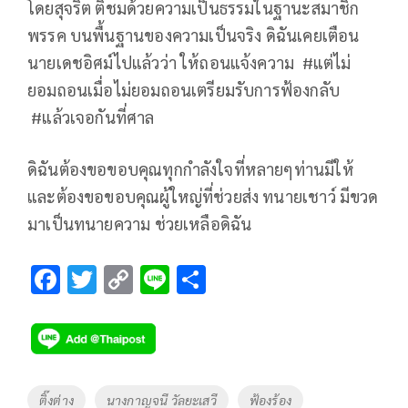
โดยสุจริต ติชมด้วยความเป็นธรรมในฐานะสมาชิก
พรรค บนพื้นฐานของความเป็นจริง ดิฉันเคยเตือน
นายเดชอิศม์ไปแล้วว่า ให้ถอนแจ้งความ #แต่ไม่
ยอมถอนเมื่อไม่ยอมถอนเตรียมรับการฟ้องกลับ
#แล้วเจอกันที่ศาล
ดิฉันต้องขอขอบคุณทุกกำลังใจที่หลายๆท่านมีให้
และต้องขอขอบคุณผู้ใหญ่ที่ช่วยส่ง ทนายเชาว์ มีขวด
มาเป็นทนายความ ช่วยเหลือดิฉัน
F
T
C
Li
S
ac
wi
o
n
h
e
tt
p
e
ar
b
er
y
e
o
Li
Tags
ติ๊งต่าง
นางกาญจนี วัลยะเสวี
ฟ้องร้อง