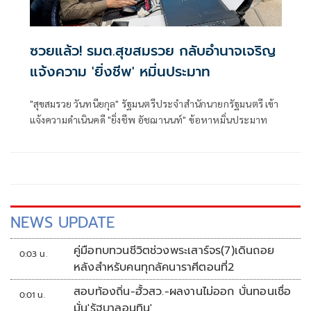
ซวยแล้ว! รมต.สุขสมรวย กลับอำนาจเจริญ
แจ้งความ 'ยิ่งชีพ' หมิ่นประมาท
"สุขสมรวย วันทนียกุล" รัฐมนตรีประจำสำนักนายกรัฐมนตรี เข้า
แจ้งความดำเนินคดี "ยิ่งชีพ อัชฌานนท์" ข้อหาหมิ่นประมาท
NEWS UPDATE
คู่มือทบทวนชีวิตช่วงพระเสาร์จร(7)เดินถอย
0:03 น.
หลังสำหรับคนทุกลัคนาราศีตอนที่2
สอบท้องถิ่น-ฮั้วสว.-ผลงานไม่ออก บั่นทอนเชื่อ
0:01 น.
มั่น'รัฐบาลอนุทิน'