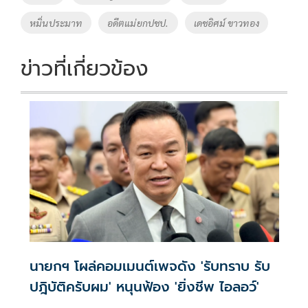
o
n
หมิ่นประมาท
อดีตแม่ยกปชป.
เดชอิศม์ ขาวทอง
k
k
ข่าวที่เกี่ยวข้อง
นายกฯ โผล่คอมเมนต์เพจดัง 'รับทราบ รับ
ปฎิบัติครับผม' หนุนฟ้อง 'ยิ่งชีพ ไอลอว์'