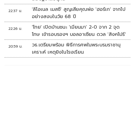
'ลิโอเนล เมสซี' สูญเสียคุณพ่อ 'ฮอร์เก' จากไป
22:37 น.
อย่างสงบในวัย 68 ปี
'ไทย' เปิดบ้านชนะ 'เมียนมา' 2-0 จาก 2 จุด
22:26 น.
โทษ เข้ารอบรองฯ บอลอาเซียน ดวล 'สิงคโปร์'
วธ.เตรียมพร้อม พิธีการศพในพระบรมราชานุ
20:59 น.
เคราะห์ เหตุยิงในโรงเรียน