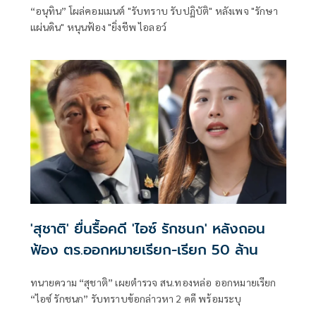
“อนุทิน” โผล่คอมเมนต์ "รับทราบ รับปฏิบัติ" หลังเพจ "รักษา
แผ่นดิน" หนุนฟ้อง "ยิ่งชีพ ไอลอว์
'สุชาติ' ยื่นรื้อคดี 'ไอซ์ รักชนก' หลังถอน
ฟ้อง ตร.ออกหมายเรียก-เรียก 50 ล้าน
ทนายความ “สุชาติ” เผยตำรวจ สน.ทองหล่อ ออกหมายเรียก
“ไอซ์ รักชนก” รับทราบข้อกล่าวหา 2 คดี พร้อมระบุ