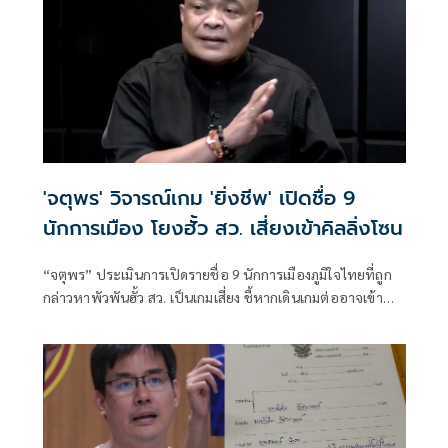
'จตุพร' วิจารณ์เกม 'ยิ่งชีพ' เปิดชื่อ 9
นักการเมือง โยงฮั้ว สว. เสี่ยงเข้าคิลลิ่งโซน
“จตุพร” ประเมินการเปิดรายชื่อ 9 นักการเมืองภูมิใจไทยที่ถูก
กล่าวหาพัวพันฮั้ว สว. เป็นเกมเสี่ยง ชี้หากเดินเกมต่ออาจเข้า
ทางฝ่ายถูกกล่าว