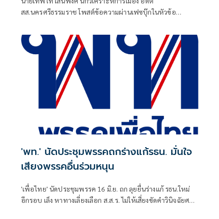
นายเทพไท เสนพงศ์ นักวิเคราะห์การเมือง อดีต
สส.นครศรีธรรมราช โพสต์ข้อความผ่านเฟซบุ๊กในหัวข้อ
"กระตุกเตือน : ทวงผลประชามติ แก้ไขรัฐธรรมนูญ" โดยระบุว่า
'พท.' นัดประชุมพรรคถกร่างแก้รธน. มั่นใจ
เสียงพรรคอื่นร่วมหนุน
'เพื่อไทย' นัดประชุมพรรค 16 มิ.ย. ถก ลุยยื่นร่างแก้ รธน.ใหม่
อีกรอบ เล็ง หาทางเลี่ยงเลือก ส.ส.ร. ไม่ให้เสี่ยงขัดคำวินิจฉัยศาล
รธน. ไม่แคร์ 'ภูมิใจไทย' ไม่ร่วมลงชื่อ มั่นใจ มีเสียงสส.พรรคอื่น