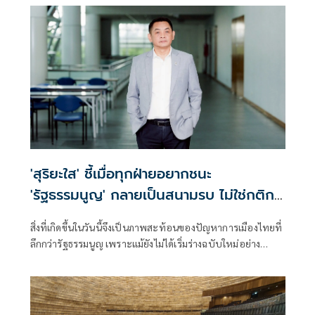
พร้อมร่วมสนับสนุน
'สุริยะใส' ชี้เมื่อทุกฝ่ายอยากชนะ
'รัฐธรรมนูญ' กลายเป็นสนามรบ ไม่ใช่กติกา
กลาง
สิ่งที่เกิดขึ้นในวันนี้จึงเป็นภาพสะท้อนของปัญหาการเมืองไทยที่
ลึกกว่ารัฐธรรมนูญ เพราะแม้ยังไม่ได้เริ่มร่างฉบับใหม่อย่าง
จริงจัง แต่แต่ละฝ่ายก็เริ่มขีดเส้นเงื่อนไขและข้อจำกัดของตนเอง
แล้ว