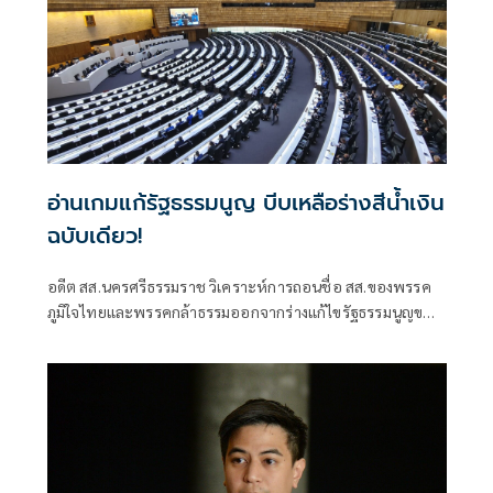
อ่านเกมแก้รัฐธรรมนูญ บีบเหลือร่างสีน้ำเงิน
ฉบับเดียว!
อดีต สส.นครศรีธรรมราช วิเคราะห์การถอนชื่อ สส.ของพรรค
ภูมิใจไทยและพรรคกล้าธรรมออกจากร่างแก้ไขรัฐธรรมนูญของ
พรรคเพื่อไทย