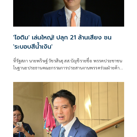
'ไอติม' เล่นใหญ่! ปลุก 21 ล้านเสียง ชน
'ระบอบสีน้ำเงิน'
ที่รัฐสภา นายพริษฐ์ วัชรสินธุ สส.บัญชีรายชื่อ พรรคประชาชน
ในฐานะประธานคณะกรรมการประสานงานพรรคร่วมฝ่ายค้าน
(วิปฝ่ายค้าน) ให้สั