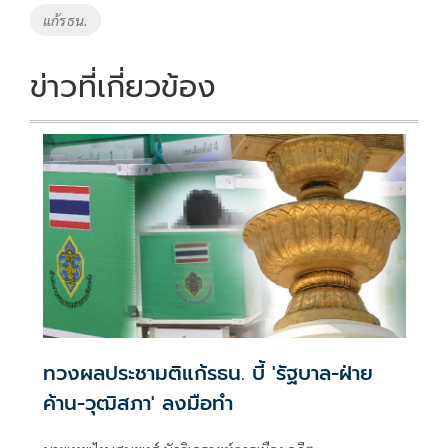
แก้รธน.
ข่าวที่เกี่ยวข้อง
ทวงผลประชามติแก้รธน. บี้ 'รัฐบาล-ฝ่าย
ค้าน-วุฒิสภา' ลงมือทำ