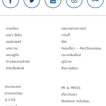
การเมือง
กรองสถานการณ์
เปลว สีเงิน
วาไรตี้
คอลัมนิสต์
กีฬา
บทความ
ท่องเที่ยว – ศิลปวัฒนธรรม
เศรษฐกิจ
ประชาสัมพันธ์
ข่าวพระราชสำนัก
ภูมิภาค
หนังสือพิมพ์
สิ่งแวดล้อม
ต่างประเทศ
PR & PRESS
อาชญากรรม
เกี่ยวกับเรา
X-CITE
ติดต่อและ สนับสนุน