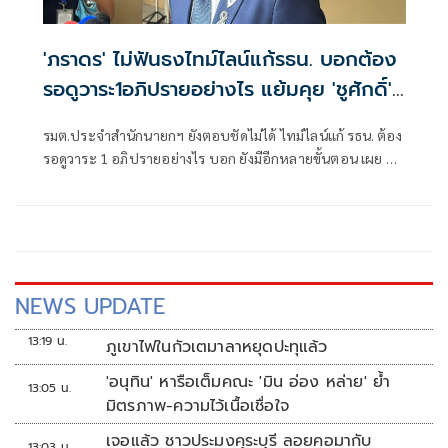
'ภราดร' ไม่ฟันธงไทม์ไลน์แก้รธน. บอกต้อง
รอดูวาระ1อภิปรายอย่างไร แย้มคุย 'ชูศักดิ์'
พร้อมเติมเสียง พท. ยื่นร่างได้
รมต.ประจำสำนักนายกฯ ยังตอบชัดไม่ได้ ไทม์ไลน์แก้ รธน. ต้อง
รอดูวาระ 1 อภิปรายอย่างไร บอก ยังมีอีกหลายขั้นตอน เผย คุย
ชูศักดิ์ แล้ว พร้อมเติมเสียงให้ พท.ยื่นร่างได้
NEWS UPDATE
13:19 น.
ภูเขาไฟในกัวเตมาลาหยุดปะทุแล้ว
'อนุทิน' หารือเต็มคณะ 'มิน อ่อง หล่าย' ย้ำ
13:05 น.
มิตรภาพ-ความไว้เนื้อเชื่อใจ
เจอแล้ว ชาวประมงคุระบุรี ลอยคอมากับ
13:03 น.