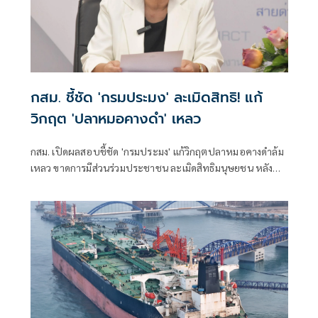
กสม. ชี้ชัด 'กรมประมง' ละเมิดสิทธิ! แก้
วิกฤต 'ปลาหมอคางดำ' เหลว
กสม. เปิดผลสอบชี้ชัด 'กรมประมง' แก้วิกฤตปลาหมอคางดำล้ม
เหลว ขาดการมีส่วนร่วมประชาชน ละเมิดสิทธิมนุษยชน หลัง
ระบาด 19 จังหวัด สั่งเร่งทบทวนแผน เพิ่มงบ เปิดทางภาค
ประชาชนร่วมคลี่คลาย