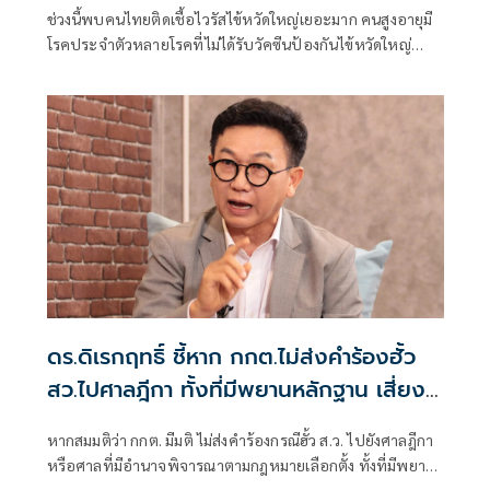
เข็ม ลดรุนแรง
ช่วงนี้พบคนไทยติดเชื้อไวรัสไข้หวัดใหญ่เยอะมาก คนสูงอายุมี
โรคประจำตัวหลายโรคที่ไม่ได้รับวัคซีนป้องกันไข้หวัดใหญ่
เวลาติดเชื้อ บางคนอาการหนัก
ดร.ดิเรกฤทธิ์ ชี้หาก กกต.ไม่ส่งคำร้องฮั้ว
สว.ไปศาลฎีกา ทั้งที่มีพยานหลักฐาน เสี่ยง
เกิดผล 4 มิติสำคัญ
หากสมมติว่า กกต. มีมติ ไม่ส่งคำร้องกรณีฮั้ว ส.ว. ไปยังศาลฎีกา
หรือศาลที่มีอำนาจพิจารณาตามกฎหมายเลือกตั้ง ทั้งที่มีพยาน
หลักฐานจำนวนมากและเป็นคดีที่สังคมจับตา ผลที่อาจเกิดขึ้นมี