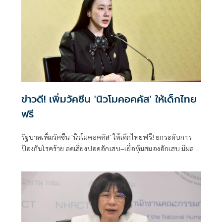
ข่าวดี! เพิ่มวัคซีน 'นิวโมคอคคัส' ให้เด็กไทย
ฟรี
รัฐบาลเพิ่มวัคซีน 'นิวโมคอคคัส' ให้เด็กไทยฟรี! ยกระดับการ
ป้องกันโรคร้าย ลดเสี่ยงปอดอักเสบ–เยื่อหุ้มสมองอักเสบ มีผล
บังคับใช้แล้ว