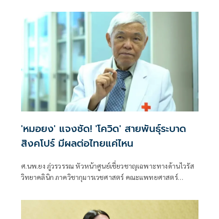
หลายมิติ
'หมอยง' แจงชัด! 'โควิด' สายพันธุ์ระบาด
สิงคโปร์ มีผลต่อไทยแค่ไหน
ศ.นพ.ยง ภู่วรวรรณ หัวหน้าศูนย์เชี่ยวชาญเฉพาะทางด้านไวรัส
วิทยาคลินิก ภาควิชากุมารเวชศาสตร์ คณะแพทยศาสตร์
จุฬาลงกรณ์มหาวิทยาลัย