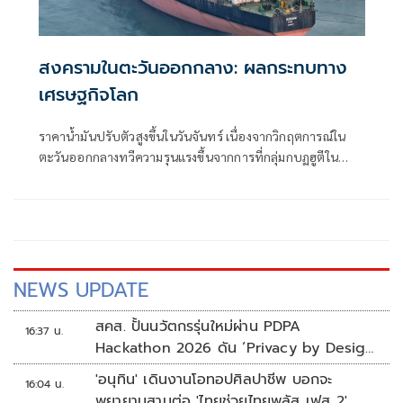
สงครามในตะวันออกกลาง: ผลกระทบทาง
เศรษฐกิจโลก
ราคาน้ำมันปรับตัวสูงขึ้นในวันจันทร์ เนื่องจากวิกฤตการณ์ใน
ตะวันออกกลางทวีความรุนแรงขึ้นจากการที่กลุ่มกบฏฮูตีใน
เยเมนเข้าร่วมสงครามกับอิห
NEWS UPDATE
สคส. ปั้นนวัตกรรุ่นใหม่ผ่าน PDPA
16:37 น.
Hackathon 2026 ดัน ‘Privacy by Design
for all’ สู่โซลูชันคุ้มครองข้อมูลส่วนบุคคลที่
'อนุทิน' เดินงานโอทอปศิลปาชีพ บอกจะ
16:04 น.
ใช้ได้จริง
พยายามสานต่อ 'ไทยช่วยไทยพลัส เฟส 2'