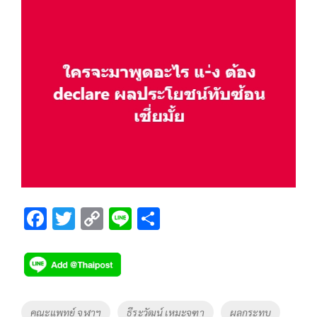
F
T
C
Li
S
ac
wi
o
n
h
e
tt
p
e
ar
b
er
y
e
o
Li
Tags
คณะแพทย์ จุฬาฯ
ธีระวัฒน์ เหมะจุฑา
ผลกระทบ