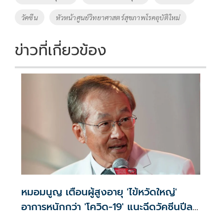
o
n
วัคซีน
หัวหน้าศูนย์วิทยาศาสตร์สุขภาพโรคอุบัติใหม่
k
k
ข่าวที่เกี่ยวข้อง
หมอมนูญ เตือนผู้สูงอายุ 'ไข้หวัดใหญ่'
อาการหนักกว่า 'โควิด-19' แนะฉีดวัคซีนปีละ