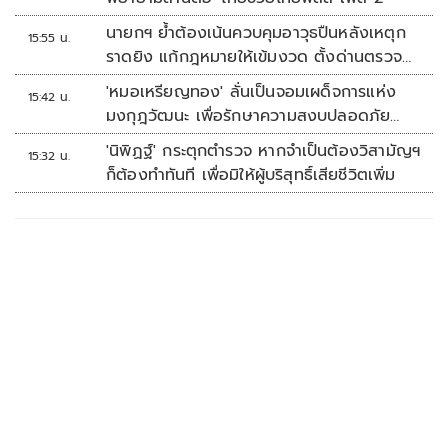
นายกฯ ย้ำต้องเน้นควบคุมอาวุธปืนหลังเหตุก
15:55 น.
ราดยิง แก้กฎหมายให้เข้มงวด ตั้งด่านตรวจ
เพิ่ม
'หมอเหรียญทอง' ลั่นเป็นจอมเผด็จการแห่ง
15:42 น.
มงกุฎวัฒนะ เพื่อรักษาความสงบปลอดภัย
ภายในรพ.
'นิพิฏฐ์' กระตุกตำรวจ หากจำเป็นต้องวิสามัญฯ
15:32 น.
ก็ต้องทำทันที เพื่อมิให้ผู้บริสุทธิ์เสียชีวิตเพิ่ม