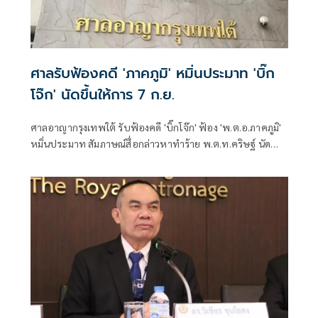
ศาลรับฟ้องคดี 'ภาคภูมิ' หมิ่นประมาท 'บิ๊ก
โจ๊ก' นัดขึ้นให้การ 7 ก.ย.
ศาลอาญากรุงเทพใต้ รับฟ้องคดี 'บิ๊กโจ๊ก' ฟ้อง 'พ.ต.อ.ภาคภูมิ'
หมิ่นประมาท สัมภาษณ์สื่อกล่าวหาทำร้าย พ.ต.ท.คริษฐ์ นัด
สอบคำให้การ 7 ก.ย. 69