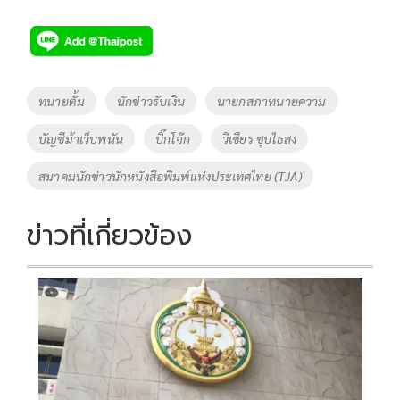
ac
wi
o
n
h
e
tt
p
e
ar
b
er
y
e
o
Li
Tags
ทนายตั้ม
นักข่าวรับเงิน
นายกสภาทนายความ
o
n
บัญชีม้าเว็บพนัน
บิ๊กโจ๊ก
วิเชียร ชุบไธสง
k
k
สมาคมนักข่าวนักหนังสือพิมพ์แห่งประเทศไทย (TJA)
ข่าวที่เกี่ยวข้อง