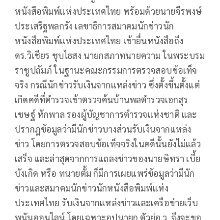
หนังสือพิมพ์แห่งประเทศไทย พร้อมด้วยนายจีรพงษ์
ประเสริฐพลกรัง เลขาธิการสมาคมนักข่าวนัก
หนังสือพิมพ์แห่งประเทศไทย เข้ายื่นหนังสือถึง
ดร.วิเชียร ชุบไธสง นายกสภาทนายความ ในพระบรม
ราชูปถัมภ์ ในฐานะคณะกรรมการตรวจสอบข้อเท็จ
จริง กรณีนักข่าวรับเงินจากแหล่งข่าว ซึ่งตั้งขึ้นตั้งแต่
เกิดคดีที่ตำรวจเข้าตรวจค้นบ้านพลตำรวจเอกสุร
เชษฐ์ หักพาล รองผู้บัญชาการตำรวจแห่งชาติ และ
ปรากฎข้อมูลว่ามีนักข่าวบางส่วนรับเงินจากแหล่ง
ข่าว โดยการตรวจสอบข้อเท็จจริงในคดีนั้นยังไม่แล้ว
เสร็จ และล่าสุดจากการแถลงข่าวของนายษิทรา เบี้ย
บังเกิด หรือ ทนายตั้ม ก็มีการเผยแพร่ข้อมูลว่ามีนัก
ข่าวและสมาคมนักข่าวนักหนังสือพิมพ์แห่ง
ประเทศไทย รับเงินจากแหล่งข่าวและเครือข่ายเว็บ
พนันออนไลน์ โดยเฉพาะอุปนายก ตัวย่อ ว. จึงจะขอ