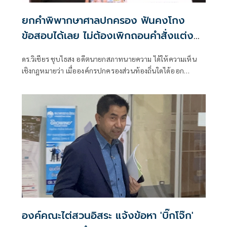
ยกคำพิพากษาศาลปกครอง ฟันคงโกง
ข้อสอบได้เลย ไม่ต้องเพิกถอนคำสั่งแต่ง
ตั้ง
ดร.วิเชียร ชุบไธสง อดีตนายกสภาทนายความ ได้ให้ความเห็น
เชิงกฎหมายว่า เมื่อองค์กรปกครองส่วนท้องถิ่นใดได้ออก
ประกาศกำหนดหลักเ
องค์คณะไต่สวนอิสระ แจ้งข้อหา 'บิ๊กโจ๊ก'