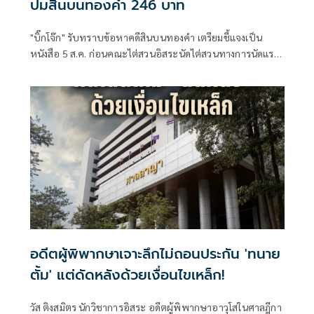
ปมสินบนทองคำ 246 บาท
"บิ๊กโจ๊ก" รับทราบข้อหาคดีสินบนทองคำ เตรียมชี้แจงเป็น
หนังสือ 5 ส.ค. ก่อนคณะไต่สวนอิสระนัดไต่สวนทางการนัดแรก
27 ส.ค. จวกทำคดีลักลั่นมูลเหตุเดียวกันดำเนินคดี 2 ที่
อดีตผู้พิพากษาเจาะลึกไม่ถอนประกัน 'ทนาย
ตั้ม' แต่ดัดหลังด้วยเงื่อนไขเหล็ก!
วัส ติงสมิตร นักวิชาการอิสระ อดีตผู้พิพากษาอาวุโสในศาลฎีกา