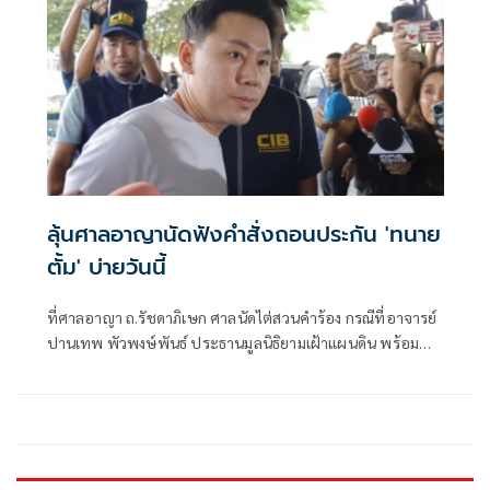
ลุ้นศาลอาญานัดฟังคำสั่งถอนประกัน 'ทนาย
ตั้ม' บ่ายวันนี้
ที่ศาลอาญา ถ.รัชดาภิเษก ศาลนัดไต่สวนคำร้อง กรณีที่อาจารย์
ปานเทพ พัวพงษ์พันธ์ ประธานมูลนิธิยามเฝ้าแผนดิน พร้อม
ด้วย น.ส อั