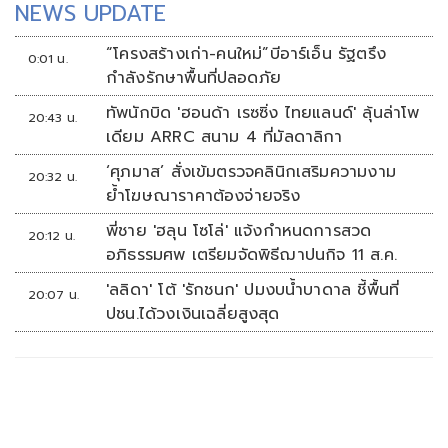
NEWS UPDATE
“โครงสร้างเก่า-คนใหม่”บีอาร์เอ็น รัฐตรึง
0:01 น.
กำลังรักษาพื้นที่ปลอดภัย
ทัพนักบิด 'ฮอนด้า เรซซิ่ง ไทยแลนด์' ลุ้นล่าโพ
20:43 น.
เดียม ARRC สนาม 4 ที่มัลดาลิกา
‘ศุภมาส’ สั่งเข้มตรวจคลินิกเสริมความงาม
20:32 น.
ย้ำโฆษณาราคาต้องจ่ายจริง
พี่ชาย 'ฮลุน โซโล่' แจ้งกำหนดการสวด
20:12 น.
อภิธรรมศพ เตรียมจัดพิธีฌาปนกิจ 11 ส.ค.
'ลลิดา' โต้ 'รักชนก' ปมงบน้ำบาดาล ชี้พื้นที่
20:07 น.
ปชน.ได้วงเงินเฉลี่ยสูงสุด