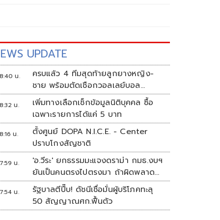
EWS UPDATE
ครบแล้ว 4 ทีมสุดท้ายลูกยางหญิง-
8:40 น.
ชาย พร้อมตัดเชือกวอลเลย์บอล
นักเรียน แชมป์กีฬา '7HD 2026'
เพิ่มทางเลือกเช็กข้อมูลนิติบุคคล ซื้อ
8:32 น.
เฉพาะรายการได้แค่ 5 บาท
ตั้งศูนย์ DOPA N.I.C.E. - Center
8:16 น.
ปราบโกงสัญชาติ
'อ.วีระ' ยกธรรมมะแจงดราม่า กมธ.งบฯ
7:59 น.
ยันเป็นคนตรงไปตรงมา ถ้าผิดพลาด
พร้อมขอโทษ
รัฐบาลตีปี๊บ! ดัชนีเชื่อมั่นผู้บริโภคทะลุ
7:54 น.
50 สัญญาณศก.ฟื้นตัว