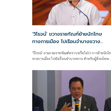
'วิโรจน์' ขวางราชทัณฑ์ย้ายนักโทษ
ทางการเมือง ไปเรือนจำบางขวาง
กระทบการขอเข้าร่วมOECD
'วิโรจน์' ถามกรมราชทัณฑ์ทราบหรือไม่ว่า การย้ายนักโทษ
ทางการเมือง ไปยังเรือนจำบางขวาง สำหรับผู้ต้องโทษ
ประหารชีวิต ระบบนิติรัฐสากลไม่อาจยอมรับได้ อาจ
กระทบการขอเข้าร่วมเป็นสมาชิก OECD ของประเทศไ
กสม.ก็เตือนแล้วว่าจะเข้าข่ายละเมิดสิทธิมนุษยชน