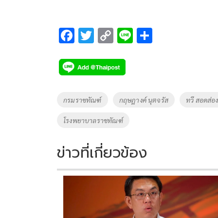
F
T
C
Li
S
ac
wi
o
n
h
e
tt
p
e
ar
b
er
y
e
o
Li
Tags
กรมราชทัณฑ์
กฤษฎางค์ นุตจรัส
ทวี สอดส่อ
o
n
โรงพยาบาลราชทัณฑ์
k
k
ข่าวที่เกี่ยวข้อง