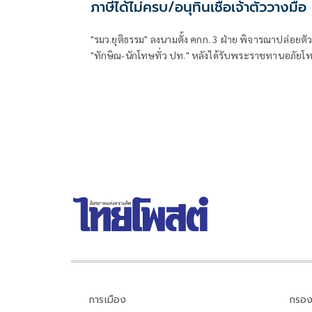
ภาษีได้ไม่ครบ/อนุทินเชื่อเจ้าตัววางมือ
"รมว.ยุติธรรม" ลงนามตั้ง คกก. 3 ฝ่าย พิจารณาปล่อยตั
"ทักษิณ-นักโทษทั่ว ปท." หลังได้รับพระราชทานอภัยโ
"ปลัด ยธ." คาดภายในสิ้นเดือน มิ.ย.น่าจะออกใบบริสุทธิ์ไ
การเมือง
กรอง