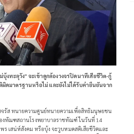
ุ้งทะลุวัง" จะเข้าดูกล้องวงจรปิดนาทีเสียชีวิต-กู้
ัติผิดมาตรฐานหรือไม่ และยังไม่ได้รับคำยืนยันจาก
ุตจรัส ทนายความศูนย์ทนายความเพื่อสิทธิมนุษยชน
องทัณฑสถานโรงพยาบาลราชทัณฑ์ ในวันที่ 14
ร เสน่ห์สังคม หรือบุ้ง จะวูบหมดสติเสียชีวิตและ