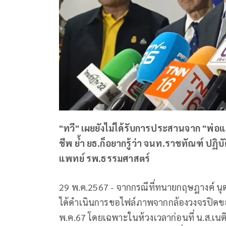
"ทวี" เผยยังไม่ได้รับการประสานจาก "พ่อแม่บ
ชีพ ย้ำ ยธ.ก็อยากรู้ว่า จนท.ราชทัณฑ์ ปฏิบ
แพทย์ รพ.ธรรมศาสตร์
29 พ.ค.2567 - จากกรณีที่ทนายกฤษฎางค์ น
ได้ดำเนินการขอไฟล์ภาพจากกล้องวงจรปิดข
พ.ค.67 โดยเฉพาะในห้วงเวลาก่อนที่ น.ส.เนติพ