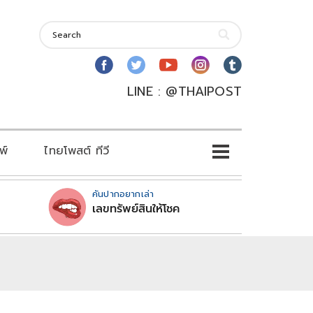
LINE : @THAIPOST
พ์
ไทยโพสต์ ทีวี
คันปากอยากเล่า
เลขทรัพย์สินให้โชค