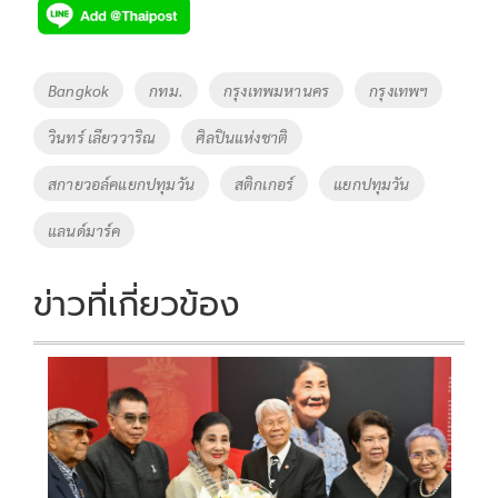
e
tt
p
e
ar
b
er
y
e
o
Li
Tags
Bangkok
กทม.
กรุงเทพมหานคร
กรุงเทพฯ
o
n
วินทร์ เลียววาริณ
ศิลปินแห่งชาติ
k
k
สกายวอล์คแยกปทุมวัน
สติกเกอร์
แยกปทุมวัน
แลนด์มาร์ค
ข่าวที่เกี่ยวข้อง