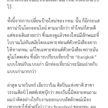
ไว้
ทั้งนี้จากการเปลี่ยนป้ายใหม่ของ กทม. นั้น ก็มีกระแส
ดราม่าในโลกออนไลน์ ตามมาอีกว่า ทำใหม่ก็สวยดี
แต่ของเดิมสวยกว่า ซึ่งมองดูแล้วของใหม่มีลักษณะที่
โบราณไม่ทันสมัยโดยเฉพาะฟอนต์ตัวหนังสืออยาก
ให้ทางกทม. แก้ไขเฉพาะฟอนต์ตัวหนังสือเพราะมัน
ดูไม่โดดเด่น ซึ่งมีการเปรียบเทียบป้าย “Bangkok”
แบบใหม่กับแบบเก่า นักท่องเที่ยวน่าจะนิยมถ่ายกับ
แบบเก่ามากกว่า
ล่าสุด นายวินทร์ เลียววาริณ ศิลปินแห่งชาติ สาขา
วรรณศิลป์ โพสต์เฟซบุ๊กว่า สองวันนี้มีหลายคนถาม
ผมว่าคิดอย่างไรกับงานออกแบบอัตลักษณ์เมือง
(พวกเขาใช้คำฝรั่งว่า City Branding) ของกทม. ผม