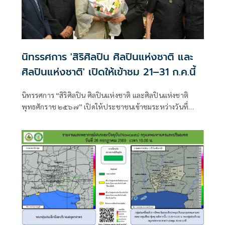
นิทรรศการ 'สิริศิลปิน ศิลปินแห่งชาติ และ
ศิลปินแห่งชาติ' เปิดให้เข้าชม 21–31 ก.ค.นี้
นิทรรศการ “สิริศิลปิน ศิลปินแห่งชาติ และศิลปินแห่งชาติ
พุทธศักราช ๒๕๖๗” เปิดให้ประชาชนเข้าชมระหว่างวันที่
๒๑–๓๑ กรกฎาคม ๒๕๖๙ เวลา ๐๙.๐๐ – ๑๖.๐๐ น. (เฉพาะ
วันที่ ๒๒ และ ๓๑ กรกฎาคม ๒๕๖๙ เวลา ๐๙.๐๐ – ๒๐.๐๐ น.)
ณ อาคารอเนกประสงค์ ศูนย์วัฒนธรรมแห่งประเทศไทย