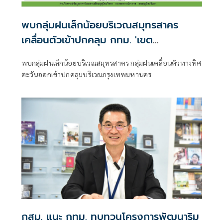
พบกลุ่มฝนเล็กน้อยบริเวณสมุทรสาคร
เคลื่อนตัวเข้าปกคลุม กทม. 'เขต
บางขุนเทียน-ทุ่งครุ'
พบกลุ่มฝนเล็กน้อยบริเวณสมุทรสาคร กลุ่มฝนเคลื่อนตัวทางทิศ
ตะวันออกเข้าปกคลุมบริเวณกรุงเทพมหานคร
กสม. แนะ กทม. ทบทวนโครงการพัฒนาริม