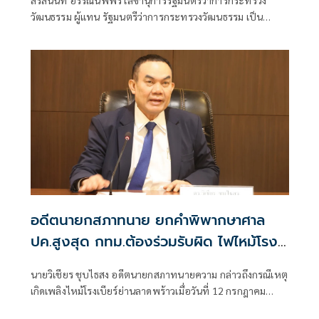
สรัสนันท์ อรรณนพพร เลขานุการรัฐมนตรีว่าการกระทรวง
วัฒนธรรม ผู้แทน รัฐมนตรีว่าการกระทรวงวัฒนธรรม เป็น
ประธานในพิธีเปิดนิทรรศการเผยแพร่พระประวัติ ผลงานของ
สิริศิลปิน ศิลปินแห่งชาติ และประวัติ ผลงานของศิลปินแห่ง
ชาติ พุทธศักราช ๒๕๖๗ เนื่องในวันศิลปินแห่งชาติ
อดีตนายกสภาทนาย ยกคำพิพากษาศาล
ปค.สูงสุด กทม.ต้องร่วมรับผิด ไฟไหม้โรง
เบียร์ลาดพร้าว
นายวิเชียร ชุบไธสง อดีตนายกสภาทนายความ กล่าวถึงกรณีเหตุ
เกิดเพลิงไหม้โรงเบียร์ย่านลาดพร้าวเมื่อวันที่ 12 กรกฎาคม
2569 จนถึงขณะนี้ทำให้มียอดผู้เสียชีวิตแล้วเกือบ 30 คน การที่