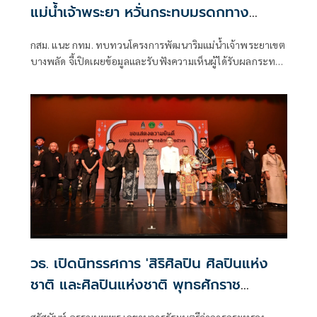
แม่น้ำเจ้าพระยา หวั่นกระทบมรดกทาง
วัฒนธรรม
กสม. แนะ กทม. ทบทวนโครงการพัฒนาริมแม่น้ำเจ้าพระยาเขต
บางพลัด จี้เปิดเผยข้อมูลและรับฟังความเห็นผู้ได้รับผลกระทบ
ให้ครบถ้วน หลังประชาชนร้องเรียนไม่ทราบข้อมูล หวั่นกระทบ
มรดกทางวัฒนธรรม
วธ. เปิดนิทรรศการ 'สิริศิลปิน ศิลปินแห่ง
ชาติ และศิลปินแห่งชาติ พุทธศักราช
๒๕๖๗'