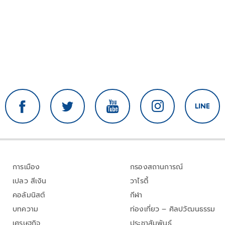
การเมือง
กรองสถานการณ์
เปลว สีเงิน
วาไรตี้
คอลัมนิสต์
กีฬา
บทความ
ท่องเที่ยว – ศิลปวัฒนธรรม
เศรษฐกิจ
ประชาสัมพันธ์