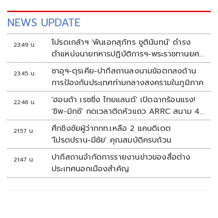
NEWS UPDATE
โปรดเกล้าฯ 'พันเอกสุภัทร ชูตินันทน์' ดำรง
23:49 น.
ตำแหน่งนายทหารปฏิบัติการฯ-พระราชทานยศ
'พลตรี'
ซาอุฯ-ตุรเคีย-ปากีสถานลงนามข้อตกลงด้าน
23:45 น.
การป้องกันประเทศท่ามกลางสงครามในภูมิภาค
'ฮอนด้า เรซซิ่ง ไทยแลนด์' เปิดฉากร้อนแรง!
22:46 น.
'ชิพ-มิกซ์' กดเวลาติดหัวแถว ARRC สนาม 4
ที่มัลดาลิกา
ศึกชิงชัยผู้ว่ากกท.เหลือ 2 แคนดิเดต
21:57 น.
'โปรดปราน-มีชัย' คุณสมบัติครบถ้วน
ปากีสถานจำกัดการรายงานข่าวของสื่อต่าง
21:47 น.
ประเทศนอกเมืองสำคัญ