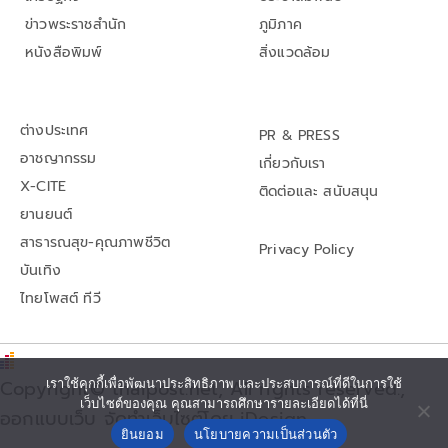
ข่าวพระราชสำนัก
ภูมิภาค
หนังสือพิมพ์
สิ่งแวดล้อม
ต่างประเทศ
PR & PRESS
อาชญากรรม
เกี่ยวกับเรา
X-CITE
ติดต่อและ สนับสนุน
ยานยนต์
สาธารณสุข-คุณภาพชีวิต
Privacy Policy
บันเทิง
ไทยโพสต์ ทีวี
เราใช้คุกกี้เพื่อพัฒนาประสิทธิภาพ และประสบการณ์ที่ดีในการใช้
Copyright© thaipost.net, All rights reserved.,
เว็บไซต์ของคุณ คุณสามารถศึกษารายละเอียดได้ที่นี่
ออกแบบเว็บ จัดทำเว็บไซต์โดย iDesign
ยินยอม
นโยบายความเป็นส่วนตัว