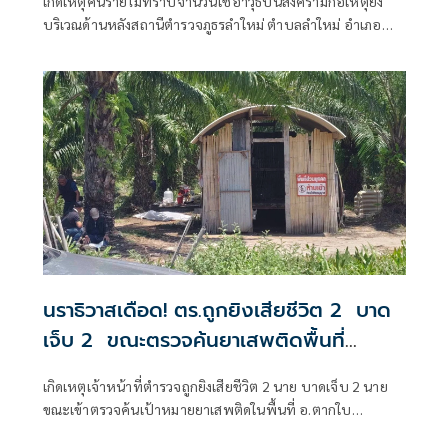
เกิดเหตุคนร้ายไม่ทราบจำนวนใช้อาวุธปืนสงครามก่อเหตุยิง
บริเวณด้านหลังสถานีตำรวจภูธรลำใหม่ ตำบลลำใหม่ อำเภอ
เมืองยะลา จังหวัดยะลา
นราธิวาสเดือด! ตร.ถูกยิงเสียชีวิต 2 บาด
เจ็บ 2 ขณะตรวจค้นยาเสพติดพื้นที่
อ.ตากใบ
เกิดเหตุเจ้าหน้าที่ตำรวจถูกยิงเสียชีวิต 2 นาย บาดเจ็บ 2 นาย
ขณะเข้าตรวจค้นเป้าหมายยาเสพติดในพื้นที่ อ.ตากใบ
จ.นราธิวาส