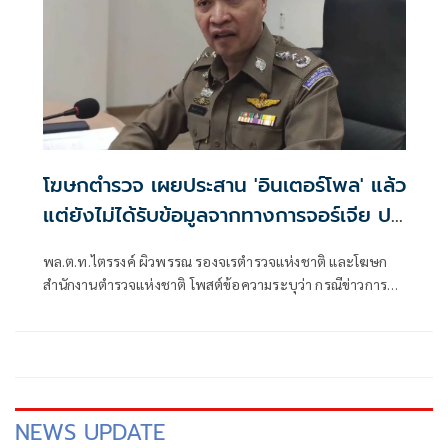
โฆษกตำรวจ เผยประสาน 'อินเตอร์โพล' แล้ว
แต่ยังไม่ได้รับข้อมูลจากทางการจอร์เจีย ปม
'ฮลุน โซโล่' เสียชีวิต
พล.ต.ท.ไตรรงค์ ผิวพรรณ รองจเรตำรวจแห่งชาติ และโฆษก
สำนักงานตำรวจแห่งชาติ โพสต์ข้อความระบุว่า กรณีข่าวการ
เสียชีวิตของนายบวรทัต เป็งสุข หรือ “ฮลุน โซโล่” ที่ประเทศ
จอร์เจีย และมีกระแสข่าวเกี่ยวกับการดำเนินคดีตามมาตรา 115
ของประมวลกฎหมายอาญาของประเทศจอร์เจียนั้น
NEWS UPDATE