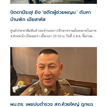
ปัตตานีระอุ! ยิง 'อดีตผู้ช่วยผญบ.' ดับคา
บ้านพัก เมียสาหัส
ศูนย์ประชาสัมพันธ์ กองอำนวยการรักษาความมั่นคงภายในภาค
4 ส่วนหน้า เปิดเผยว่า เมื่อเวลา 20.50 น. วันที่ 6 ส.ค. ที่ผ่านมา
เกิดเหตุคนร้ายไม่ทราบจำนวนใช้อาวุธปืนลอบยิงนายรียะ
อาแว อดีตผู้ช่วยผู้ใหญ่บ้านหมู่ที่ 5
ผบ.ตร. เผยปมตำรวจ สภ.ห้วยใหญ่ ถูกแฉ