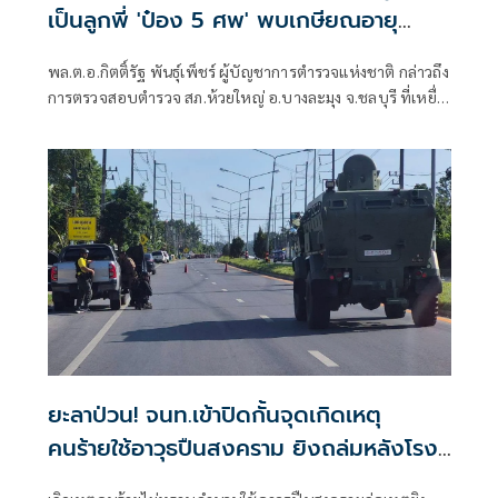
เป็นลูกพี่ 'ป๋อง 5 ศพ' พบเกษียณอายุ
ตั้งแต่ปี 57
พล.ต.อ.กิตติ์รัฐ พันธุ์เพ็ชร์ ผู้บัญชาการตำรวจแห่งชาติ กล่าวถึง
การตรวจสอบตำรวจ สภ.ห้วยใหญ่ อ.บางละมุง จ.ชลบุรี ที่เหยื่อ
ซึ่งถูกนายป๋อง ผู้ต้องหาคดีฆาตกรรม 5 ศพ ข่มขืนและข่มขู่ออก
มาระบุว่า นายป๋องเป็นเด็กเดินยาของตำรวจ สภ.ห้วยใหญ่
ยะลาป่วน! จนท.เข้าปิดกั้นจุดเกิดเหตุ
คนร้ายใช้อาวุธปืนสงคราม ยิงถล่มหลังโรง
พักลำใหม่