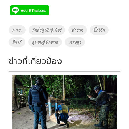
ac
wi
o
n
h
e
tt
p
e
ar
b
er
y
e
o
Li
Tags
ก.ตร.
กิตติ์รัฐ พันธุ์เพ็ชร์
ตำรวจ
บิ๊กโจ๊ก
o
n
สีกากี
สุรเชษฐ์ หักพาล
เศรษฐา
k
k
ข่าวที่เกี่ยวข้อง