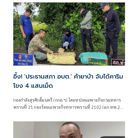
อึ้ง! 'ประธานสภา อบต.' ค้ายาบ้า จับได้คาริม
โขง 4 แสนเม็ด
กองกำลังสุรศักดิ์มนตรี (กกล.ฯ) โดยหน่วยเฉพาะกิจกรมทหาร
พรานที่ 21 กองร้อยเฉพาะกิจทหารพรานที่ 2102 (ฉก.ทพ.21
ร้อย.ฉก.ทพ.2102) ต.ไชยบุรี อ.ท่าอุเทน จ.นครพนม