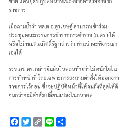
ชาติ แต่หยุดปฏิบัติหน้าที่เนื่องจากคำสั่งออกจาก
ราชการ
เมื่อถามย้ำว่า พล.ต.อ.สุรเชษฐ์ สามารถเข้าร่วม
ประชุมคณะกรรมการข้าราชการตำรวจ (ก.ตร.) ได้
หรือไม่ พล.ต.อ.กิตติ์รัฐ กล่าวว่า ท่านน่าจะพิจารณา
เองได้
รรท.ผบ.ตร. กล่าวยืนยันในตอนท้ายว่าไม่หนักใจใน
การทำหน้าที่ โดยเฉพาะการลงนามคำสั่งให้ออกจาก
ราชการไว้ก่อน ซึ่งจะปฏิบัติหน้าที่ให้จนถึงที่สุดให้ดี
จนกว่าจะมีคำสั่งเปลี่ยนแปลงในอนาคต
F
T
C
Li
S