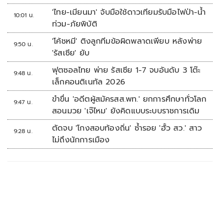
'ไทย-เมียนมา' จับมือใช้ดาวเทียมรับมือไฟป่า-น้ำ
10:01 น.
ท่วม-ภัยพิบัติ
'โค้ชหมี' ติงลูกทีมข้อผิดพลาดเพียบ หลังพ่าย
9:50 น.
'รัสเซีย' ยับ
ฟุตซอลไทย พ่าย รัสเซีย 1-7 จบอันดับ 3 โต๊ะ
9:48 น.
เล็กคอนติเนทัล 2026
ขำขื่น 'อดีตผู้สมัครสส.พท.' ยกการศึกษาทั่วโลก
9:47 น.
สอนมวย 'เจ๊ไหม' ยังคิดแบบระบบราชการเดิม
ตัดจบ 'โกงสอบท้องถิ่น' ซ้ำรอย 'ฮั้ว สว.' สาว
9:28 น.
ไม่ถึงนักการเมือง