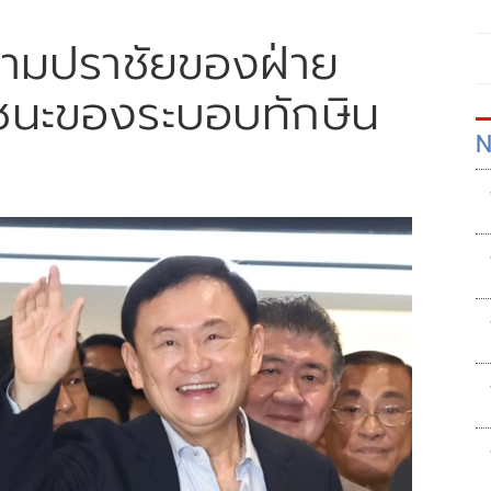
วามปราชัยของฝ่าย
ัยชนะของระบอบทักษิน
N