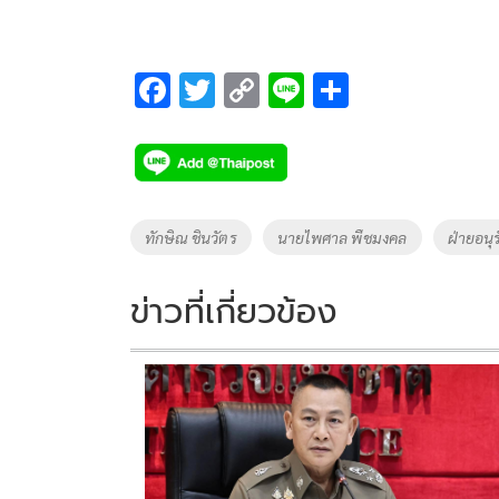
F
T
C
Li
S
ac
wi
o
n
h
e
tt
p
e
ar
b
er
y
e
o
Li
Tags
ทักษิณ ชินวัตร
นายไพศาล พืชมงคล
ฝ่ายอนุ
o
n
k
k
ข่าวที่เกี่ยวข้อง