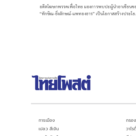
ประชาชน'
อดีตโฆษกพรรคเพื่อไทย มองการพบปะผู้นำอาเซียนข
“ทักษิณ-ยิ่งลักษณ์-แพทองธาร” เป็นโอกาสสร้างประโย
ทางเศรษฐกิจ ย้ำไม่ใช่การวัดพลังการเมือง แต่เป็นการใช
คอนเนกชันส่วนตัวช่วยเปิดตลาดใหม่ ดึงการลงทุน พร้อ
วอนกลุ่มที่จับตาเลิกมองด้วยอคติ หันมามองผลลัพธ์ต่อ
ประชาชน
การเมือง
กรอง
เปลว สีเงิน
วาไรตี