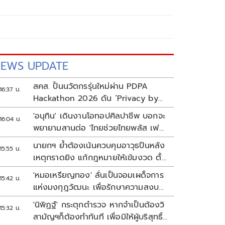
EWS UPDATE
สคส. ปั้นนวัตกรรุ่นใหม่ผ่าน PDPA
16:37 น.
Hackathon 2026 ดัน ‘Privacy by
Design for all’ สู่โซลูชันคุ้มครอง
'อนุทิน' เดินงานโอทอปศิลปาชีพ บอกจะ
16:04 น.
ข้อมูลส่วนบุคคลที่ใช้ได้จริง
พยายามสานต่อ 'ไทยช่วยไทยพลัส เฟส
2'
นายกฯ ย้ำต้องเน้นควบคุมอาวุธปืนหลัง
15:55 น.
เหตุกราดยิง แก้กฎหมายให้เข้มงวด ตั้ง
ด่านตรวจเพิ่ม
'หมอเหรียญทอง' ลั่นเป็นจอมเผด็จการ
15:42 น.
แห่งมงกุฎวัฒนะ เพื่อรักษาความสงบ
ปลอดภัยภายในรพ.
'นิพิฏฐ์' กระตุกตำรวจ หากจำเป็นต้องวิ
15:32 น.
สามัญฯก็ต้องทำทันที เพื่อมิให้ผู้บริสุทธิ์