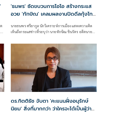
'
'ธนพร' ซัดขบวนการไอโอ สร้างกระแส
อวย 'ทักษิณ' เคลมผลงานปิดดีลกุ้งไทย
กับมาเลเซีย
ิต
นายธนพร ศรียากูล นักวิเคราะห์การเมือง แสดงความคิด
ยก
เห็นถึงกระแสข่าวที่ระบุว่า นายทักษิณ ชินวัตร อดีตนายก
รัฐมนตรี เป็นผู้มีบทบาทสำคัญในการแก้ไขปัญหาการส่ง
ธ์
ออกกุ้งไทยไปยังประเทศมาเลเซีย โดยระบุว่า ข่าวดังกล่าว
เป็นเพียงการสร้างกระแสจากผู้สนับสนุนทางการเมือง
เท่านั้น
ดร.กิตติธัช จับตา 'คะแนนฝั่งอนุรักษ์
นิยม' สิ่งที่มากกว่า ว่าใครจะได้เป็นผู้ว่าฯ