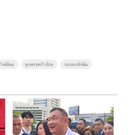
รักษ์นิยม
ยุบพรรคก้าวไกล
ระบอบทักษิณ