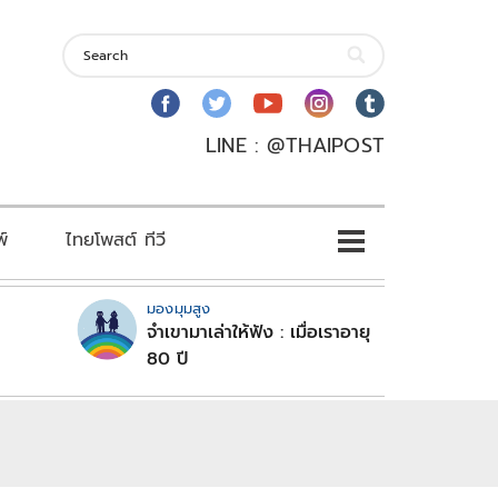
LINE : @THAIPOST
พ์
ไทยโพสต์ ทีวี
มองมุมสูง
จำเขามาเล่าให้ฟัง : เมื่อเราอายุ
80 ปี