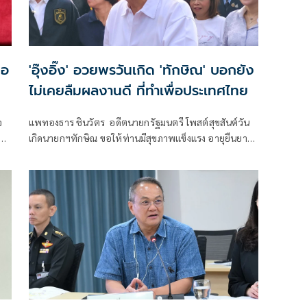
มอ
'อุ๊งอิ๊ง' อวยพรวันเกิด 'ทักษิณ' บอกยัง
ไม่เคยลืมผลงานดี ที่ทำเพื่อประเทศไทย
จ
แพทองธาร ชินวัตร อดีตนายกรัฐมนตรี โพสต์สุขสันต์วัน
เกิดนายกฯทักษิณ ขอให้ท่านมีสุขภาพแข็งแรง อายุยืนยาว
มีความสุขในทุกๆวัน