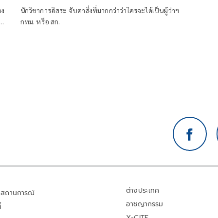
กทม. หรือ สก.
อง
นักวิชาการอิสระ จับตาสิ่งที่มากกว่าว่าใครจะได้เป็นผู้ว่าฯ
ชน์
กทม. หรือ สก.
้
ม
ต่างประเทศ
สถานการณ์
อาชญากรรม
้
X-CITE