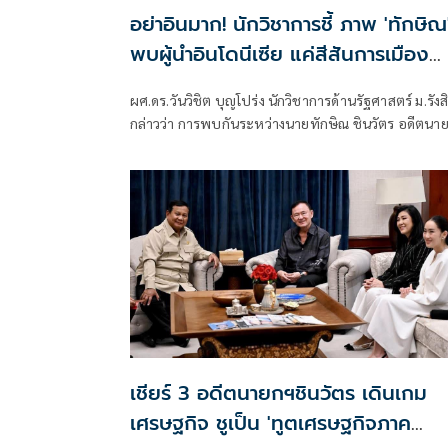
อย่าอินมาก! นักวิชาการชี้ ภาพ 'ทักษิณ
พบผู้นำอินโดนีเซีย แค่สีสันการเมือง
เผย 'ปราโบโว' เพื่อนเก่าทักษิณ พบกัน
ผศ.ดร.วันวิชิต บุญโปร่ง นักวิชาการด้านรัฐศาสตร์ ม.รังส
ไม่ใช่แปลก ย้ำ นานาชาติเข้าใจ นายกฯ-
กล่าวว่า การพบกันระหว่างนายทักษิณ ชินวัตร อดีตนา
รัฐบาล ผู้มีอำนาจตัวจริง
รัฐมนตรี กับนายปราโบโว ซูเบียนโต ประธานาธิบดี
อินโดนีเซีย ไม่ใช่เรื่องผิดปกติ เพราะทั้งสองมีความสัมพัน
ส่วนตัวที่สั่งสมมาเป็นเวลานาน ภาพที่ออกมา เป็นสีสัน
การเมืองเท่านั้น
เชียร์ 3 อดีตนายกฯชินวัตร เดินเกม
เศรษฐกิจ ชูเป็น 'ทูตเศรษฐกิจภาค