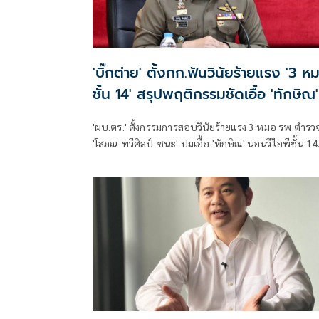
'บิ๊กต่าย' ตั้งกก.ฟันวินัยร้ายแรง '3 ห
ชั้น 14' สรุปพฤติกรรมชัดเอื้อ 'ทักษิณ'
'ผบ.ตร.' ตั้งกรรมการสอบวินัยร้ายแรง 3 หมอ รพ.ตำรว
'โสภณ-ทวีศิลป์-ชนะ' ปมเอื้อ 'ทักษิณ' นอนวีไอพีชั้น 14
มอบหมาย 'พล.ต.อ.อิทธิพล' นั่งประธาน เร่งสรุปโดยเร็ว