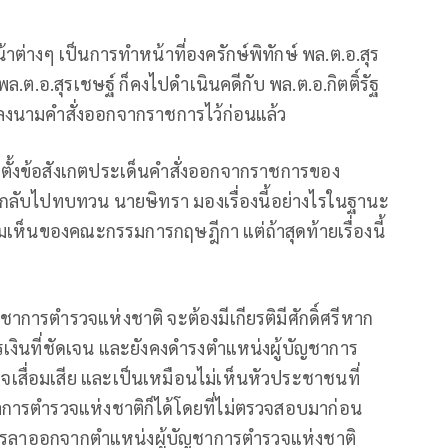
้าต่างๆ เป็นการทำหน้าที่องครักษ์พิทักษ์ พล.ต.อ.สุร
พล.ต.อ.สุรเชษฐ์ ก็คงไปดำเนินคดีกับ พล.ต.อ.กิตติ์รัฐ
ที่ลงนามคำสั่งออกจากราชการไว้ก่อนแล้ว
ตั้งข้อสังเกตประเด็นคำสั่งออกจากราชการของ
ิกลับไปทบทวน นายษิทรา มองเรื่องนี้อย่างไรในฐานะ
มเห็นของคณะกรรมการกฤษฎีกา แต่ถ้าสุดท้ายเรื่องนี้
ชาการตำรวจแห่งชาติ จะต้องมีเกียรติมีศักดิ์ศรีหาก
งินที่ชัดเจน และยังคงดำรงตำแหน่งผู้บัญชาการ
เสื่อมเสีย และเป็นเหมือนไม่เห็นหัวประชาชนที่
าการตำรวจแห่งชาติก็ได้โดยที่ไม่ตรวจสอบมาก่อน
์ จึงควรลาออกจากตำแหน่งผู้บัญชาการตำรวจแห่งชาติ