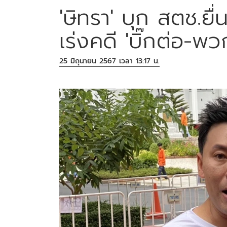
'ษิทรา' บุก สตช.ยื
เร่งคดี 'บิ๊กต่อ-
25 มิถุนายน 2567 เวลา 13:17 น.