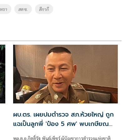
ิทรา
สตช.
สีกากี
ผบ.ตร. เผยปมตำรวจ สภ.ห้วยใหญ่ ถูก
แฉเป็นลูกพี่ 'ป๋อง 5 ศพ' พบเกษียณ
อายุตั้งแต่ปี 57
พล.ต.อ.กิตติ์รัฐ พันธุ์เพ็ชร์ ผู้บัญชาการตำรวจแห่งชาติ