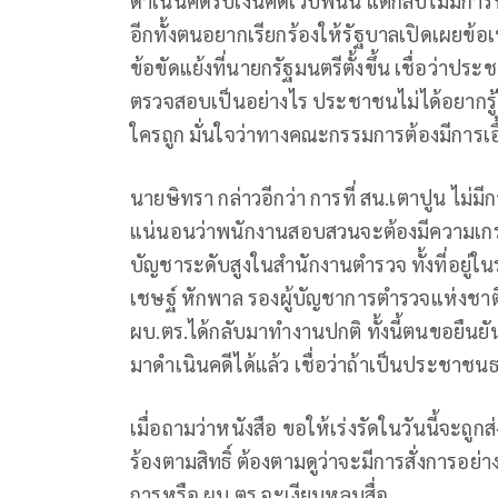
ดำเนินคดีรับเงินคดีเว็บพนัน แต่กลับไม่มี
อีกทั้งตนอยากเรียกร้องให้รัฐบาลเปิดเผ
ข้อขัดแย้งที่นายกรัฐมนตรีตั้งขึ้น เชื่อว่
ตรวจสอบเป็นอย่างไร ประชาชนไม่ได้อยากรู
ใครถูก มั่นใจว่าทางคณะกรรมการต้องมีการเอ
นายษิทรา กล่าวอีกว่า การที่ สน.เตาปูน ไม่ม
แน่นอนว่าพนักงานสอบสวนจะต้องมีความเกรงกล
บัญชาระดับสูงในสำนักงานตำรวจ ทั้งที่อยู่ใ
เชษฐ์ หักพาล รองผู้บัญชาการตำรวจแห่งชาต
ผบ.ตร.ได้กลับมาทำงานปกติ ทั้งนี้ตนขอยืนย
มาดำเนินคดีได้แล้ว เชื่อว่าถ้าเป็นประชาชน
เมื่อถามว่าหนังสือ ขอให้เร่งรัดในวันนี้จะถูก
ร้องตามสิทธิ์ ต้องตามดูว่าจะมีการสั่งการอย่า
การหรือ ผบ.ตร.จะเงียบหลบสื่อ