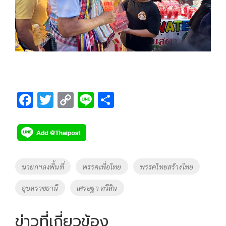
F
T
C
Li
S
ac
wi
o
n
h
e
tt
p
e
ar
b
er
y
e
o
Li
Tags
นายกฯลงพื้นที่
พรรคเพื่อไทย
พรรคไทยสร้างไทย
o
n
อุบลราชธานี
เศรษฐา ทวีสิน
k
k
ข่าวที่เกี่ยวข้อง