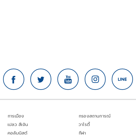
การเมือง
กรองสถานการณ์
เปลว สีเงิน
วาไรตี้
คอลัมนิสต์
กีฬา