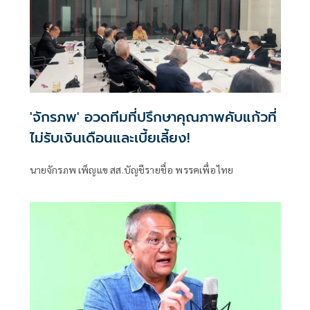
'จักรภพ' อวดทีมที่ปรึกษาคุณภาพคับแก้วที่
ไม่รับเงินเดือนและเบี้ยเลี้ยง!
นายจักรภพ เพ็ญแข สส.บัญชีรายชื่อ พรรคเพื่อไทย