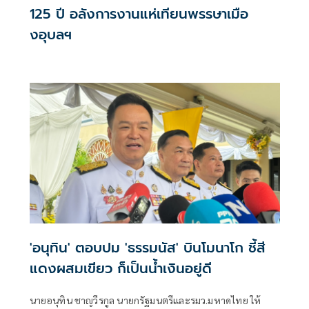
125 ปี อลังการงานแห่เทียนพรรษาเมือ
งอุบลฯ
'อนุทิน' ตอบปม 'ธรรมนัส' บินโมนาโก ชี้สี
แดงผสมเขียว ก็เป็นน้ำเงินอยู่ดี
นายอนุทิน ชาญวีรกูล นายกรัฐมนตรีและรมว.มหาดไทย ให้