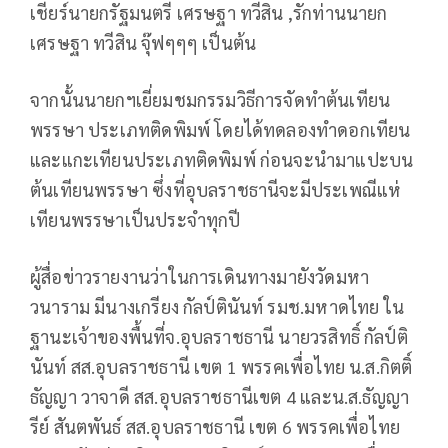
เชียร์นายกรัฐมนตรี เศรษฐา ทวีสิน ,รักท่านนายก
เศรษฐา ทวีสิน จุ๊ฟๆๆๆ เป็นต้น
จากนั้นนายกฯเยี่ยมชมกรรมวิธีการจัดทำต้นเทียน
พรรษา ประเภทติดพิมพ์ โดยได้ทดลองทำดอกเทียน
และแกะเทียนประเภทติดพิมพ์ ก่อนจะนำมาแปะบน
ต้นเทียนพรรษา ซึ่งที่อุบลราชธานีจะมีประเพณีแห่
เทียนพรรษาเป็นประจำทุกปี
ผู้สื่อข่าวรายงานว่าในการเดินทางมายังวัดมหา
วนาราม มีนางเกรียง กัลป์ตินันท์ รมช.มหาดไทย ใน
ฐานะเจ้าของพื้นที่จ.อุบลราชธานี นายวรสิทธิ์ กัลป์ติ
นันท์ สส.อุบลราชธานี เขต 1 พรรคเพื่อไทย น.ส.กิตติ์
ธัญญา วาจาดี สส.อุบลราชธานีเขต 4 และน.ส.ธัญญา
รีย์ สันตพันธ์ สส.อุบลราชธานี เขต 6 พรรคเพื่อไทย