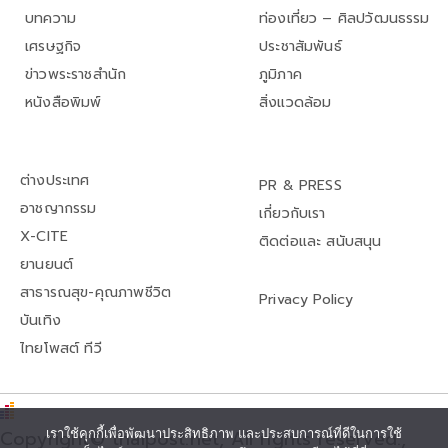
บทความ
ท่องเที่ยว – ศิลปวัฒนธรรม
เศรษฐกิจ
ประชาสัมพันธ์
ข่าวพระราชสำนัก
ภูมิภาค
หนังสือพิมพ์
สิ่งแวดล้อม
ต่างประเทศ
PR & PRESS
อาชญากรรม
เกี่ยวกับเรา
X-CITE
ติดต่อและ สนับสนุน
ยานยนต์
สาธารณสุข-คุณภาพชีวิต
Privacy Policy
บันเทิง
ไทยโพสต์ ทีวี
Copyright© thaipost.net, All rights reserved.,
เราใช้คุกกี้เพื่อพัฒนาประสิทธิภาพ และประสบการณ์ที่ดีในการใช้