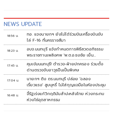
NEWS UPDATE
ทอ. แจงนายกฯ ยังไม่ได้ร่วมบินเครื่องบินขับ
18:56 น.
ไล่ F-16 ที่นครราชสีมา
อบจ.นนทบุรี แจ้งกำหนดการพิธีสวดอภิธรรม
18:23 น.
พระราชทานเพลิงศพ 'พ.ต.อ.ธงชัย เย็น
ประเสริฐ'
คุมเข้มนนทบุรี! ตำรวจ-ฝ่ายปกครอง ร่วมตั้ง
17:45 น.
ด่านตรวจจับอาวุธปืนเป็นพิเศษ
นายกฯ ติง ตร.นนทบุรี ปล่อย 'ฉลอง
17:04 น.
เรี่ยวแรง' สูบบุหรี่ ไม่ใส่กุญแจมือในห้องประชุม
จี้รัฐเร่งแก้วิกฤติมันสำปะหลังไทย ห่วงกระทบ
16:48 น.
ห่วงโซ่อุตสาหกรรม