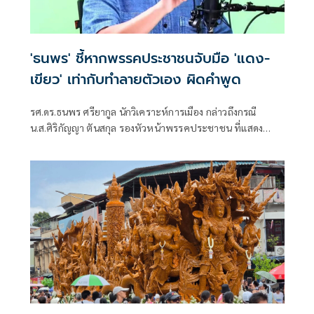
'ธนพร' ชี้หากพรรคประชาชนจับมือ 'แดง-
เขียว' เท่ากับทำลายตัวเอง ผิดคำพูด
รศ.ดร.ธนพร ศรียากูล นักวิเคราะห์การเมือง กล่าวถึงกรณี
น.ส.ศิริกัญญา ตันสกุล รองหัวหน้าพรรคประชาชน ที่แสดง
ความเห็นว่าหากเกิดการจัดตั้งรัฐบาลระหว่างพรรคเพื่อไทยกับ
พรรคภูมิใจไทย ก็จำเป็นต้องพูดคุยกับพรรคประชาชนด้วยว่า