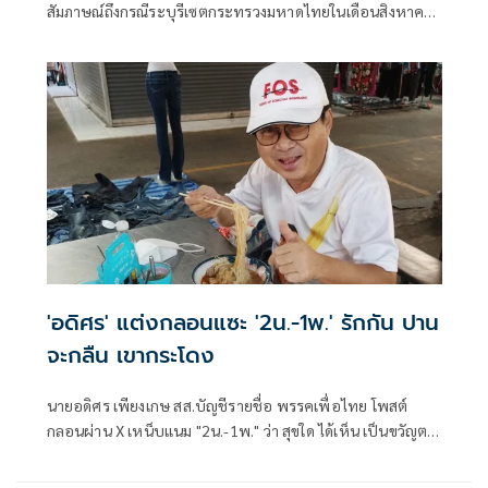
สัมภาษณ์ถึงกรณีระบุรีเซตกระทรวงมหาดไทยในเดือนสิงหาคม
จะเริ่มต้น ด้วยการโยกย้ายใช่หรือไม่ ว่า
'อดิศร' แต่งกลอนแซะ '2น.-1พ.' รักกัน ปาน
จะกลืน เขากระโดง
นายอดิศร เพียงเกษ สส.บัญชีรายชื่อ พรรคเพื่อไทย โพสต์
กลอนผ่าน X เหน็บแนม "2น.-1พ." ว่า สุขใด ได้เห็น เป็นขวัญตา
ยากจะพรร