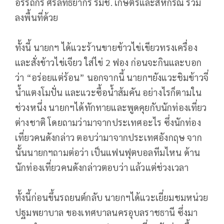
อรรถกร ศิริลัทธยากร รมช. เกษตรและสหกรณ์ ร่วม
ลงพื้นที่ด้วย
ทั้งนี้ นายกฯ ได้แวะร้านขายข้าวไข่เขียวทรงเครื่อง
และสั่งข้าวไข่เจียว ใส่ไข่ 2 ฟอง ก่อนจะกินและบอก
ว่า “อร่อยแต่ร้อน” นอกจากนี้ นายกฯยังแวะชิมข้าวจี่
น้ำแตงโมปั่น และแวะซื้อน้ำส้มคัน อย่างไรก็ตามใน
ช่วงหนึ่ง นายกฯได้ทักทายและพูดคุยกับนักท่องเที่ยว
ต่างชาติ โดยถามว่ามาจากประเทศอะไร ซึ่งนักท่อง
เที่ยวคนดังกล่าว ตอบว่ามาจากประเทศอังกฤษ จาก
นั้นนายกฯถามต่อว่า เป็นแฟนฟุตบอลทีมไหน ด้าน
นักท่องเที่ยวคนดังกล่าวตอบว่า แล้วแต่ช่วงเวลา
ทั้งนี้ก่อนขึ้นรถยนต์กลับ นายกฯได้แวะเยี่ยมชมหน่วย
ปฐมพยาบาล ของเทศบาลนครอุบลราชธานี ซึ่งมา