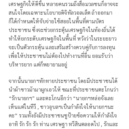
เศรษฐกิจให้ดีขึ้น หลายคนรวมถึงสื่อมวลชนก็อาจจะ
สนใจโดยเฉพาะนโยบายดิจิทัลวอลเล็ต ถ้าออกมา
ก็ได้กำหนดให้จับจ่ายใช้สอยในพื้นที่ตามบัตร
ประชาชน ซึ่งจะช่วยกระตุ้นเศรษฐกิจในท้องถิ่นได้
ทำให้ยกระดับเศรษฐกิจในพื้นที่ หวังว่าในระยะยาว
จะเป็นตัวกระตุ้น และเสริมสร้างควบคู่กับการลงทุน
เพื่อให้ประชาชนไม่ต้องไปทำงานที่อื่น ยอมรับว่า
บริหารยาก แต่ก็พยายามอยู่
จากนั้นนายกฯทักทายประชาชน โดยมีประชาชนได้
นำผ้าขาวม้ามาผูกเอวให้ ขณะที่ประชาชนตะโกนว่า
“รักนายกฯ” และตะโกนอีกว่า “นายกฯหล่อจังเลย
เห็นแต่ในทีวี , ชาวอุบลฯเป็นกำลังใจให้นายกฯนะ
คะ” รวมทั้งยังมีประชาชนชูป้ายข้อความให้กำลังใจ
อาทิ รัก รัก รัก ท่าน เศรษฐา ทวีสินตลอดไป , รักและ