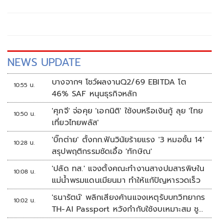
จัดจ้างภาครัฐ ภายใต้คณะกรรมาธิการศึกษาการจัดทำและ
ติดตามการบริหารงบประมาณ สภาผู้แทนราษฎร แถลงความ
คืบหน้า "การศึกษาการปฏิรูปการจัดซื้อจัดจ้างภาครัฐ" ว่า คณะ
อนุกรรมาธิการชุดนี้ประกอบด้วยตัวแทน สส.
NEWS UPDATE
บางจากฯ โชว์ผลงานQ2/69 EBITDA โต
10:55 น.
46% SAF หนุนธุรกิจหลัก
'ศุภจี' จ่อคุย 'เอกนิติ' ใช้งบหรือเงินกู้ ลุย 'ไทย
10:50 น.
เที่ยวไทยพลัส'
'บิ๊กต่าย' ตั้งกก.ฟันวินัยร้ายแรง '3 หมอชั้น 14'
10:28 น.
สรุปพฤติกรรมชัดเอื้อ 'ทักษิณ'
'ปลัด ทส.' แจงตั้งคณะทำงานสางปมสารพิษใน
10:08 น.
แม่น้ำพรมแดนเมียนมา ทำให้แก้ปัญหารวดเร็ว
'ธนารัตน์' พลิกเสียงค้านแจงเหตุรับบทวิทยากร
10:02 น.
TH-AI Passport หวังกำกับใช้งบเหมาะสม ชู