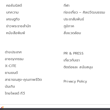
คอลัมนิสต์
กีฬา
บทความ
ท่องเที่ยว – ศิลปวัฒนธรรม
เศรษฐกิจ
ประชาสัมพันธ์
ข่าวพระราชสำนัก
ภูมิภาค
หนังสือพิมพ์
สิ่งแวดล้อม
ต่างประเทศ
PR & PRESS
อาชญากรรม
เกี่ยวกับเรา
X-CITE
ติดต่อและ สนับสนุน
ยานยนต์
สาธารณสุข-คุณภาพชีวิต
Privacy Policy
บันเทิง
ไทยโพสต์ ทีวี