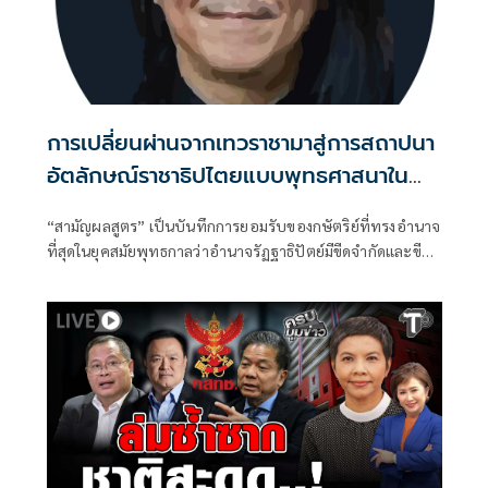
การเปลี่ยนผ่านจากเทวราชามาสู่การสถาปนา
อัตลักษณ์ราชาธิปไตยแบบพุทธศาสนาใน
พระไตรปิฏก : สามัญผลสูตรในฐานะทฤษฎี
“สามัญผลสูตร” เป็นบันทึกการยอมรับของกษัตริย์ที่ทรงอำนาจ
ขีดจำกัดของอำนาจรัฐเหนือแรงงานและ
ที่สุดในยุคสมัยพุทธกาลว่าอำนาจรัฏฐาธิปัตย์มีขีดจำกัดและขีด
ทรัพย์สิน
จำกัดนั้นอยู่ที่พรมแดนระหว่างร่างกายและจิตใจของพลเมือง