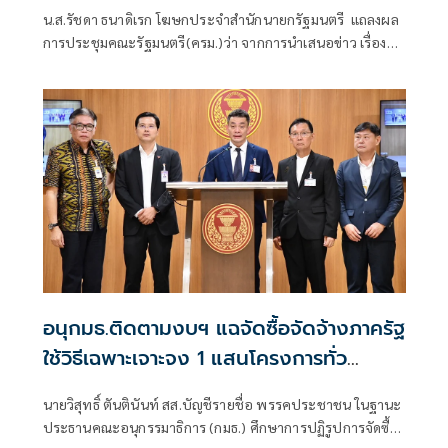
คำถามยุยง
น.ส.รัชดา ธนาดิเรก โฆษกประจำสำนักนายกรัฐมนตรี แถลงผล
การประชุมคณะรัฐมนตรี(ครม.)ว่า จากการนำเสนอข่าว เรื่อง
เสถียรภาพของรัฐบาล ซึ่งสื่อมวลชนรับทราบคำตอบจากพรรค
ร่วมรัฐบาลและนายกฯไปแล้วว่า รัฐบาลนี้มีเสถียรภาพและ
ทำงานร่วมกันอย่างเต็มที่
อนุกมธ.ติดตามงบฯ แฉจัดซื้อจัดจ้างภาครัฐ
ใช้วิธีเฉพาะเจาะจง 1 แสนโครงการทั่ว
ประเทศ เอื้อทุจริตงบกว่า 5 หมื่นล้านบาท
นายวิสุทธิ์ ตันตินันท์ สส.บัญชีรายชื่อ พรรคประชาชน ในฐานะ
ประธานคณะอนุกรรมาธิการ (กมธ.) ศึกษาการปฏิรูปการจัดซื้อ