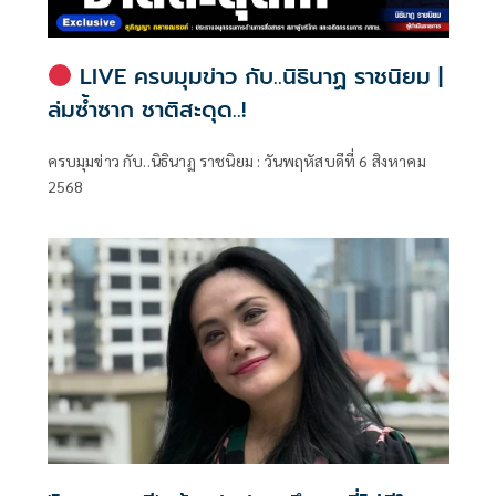
LIVE ครบมุมข่าว กับ..นิธินาฏ ราชนิยม |
ล่มซ้ำซาก ชาติสะดุด..!
ครบมุมข่าว กับ..นิธินาฏ ราชนิยม : วันพฤหัสบดีที่ 6 สิงหาคม
2568