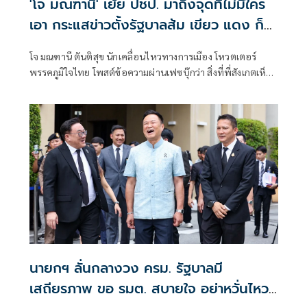
'โจ มณฑานี' เย้ย ปชป. มาถึงจุดที่ไม่มีใคร
เอา กระแสข่าวตั้งรัฐบาลส้ม เขียว แดง ก็
ยังไม่มีฟ้าเลย
โจ มณฑานี ตันติสุข นักเคลื่อนไหวทางการเมือง โหวตเตอร์
พรรคภูมิใจไทย โพสต์ข้อความผ่านเฟซบุ๊กว่า สิ่งที่พี่สังเกตเห็น
ในกระแสข่าวรัฐบาลส้มโอแดงคือ ไม่มีฟ้าอยู่ในนั้นเลย มาถึงจุด
ที่เป็นพรรคที่ทุกฝั่งลืมได้ไงเนี้ย
นายกฯ ลั่นกลางวง ครม. รัฐบาลมี
เสถียรภาพ ขอ รมต. สบายใจ อย่าหวั่นไหว