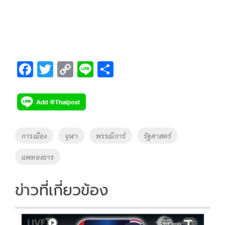
F
T
C
Li
S
ac
wi
o
n
h
e
tt
p
e
ar
b
er
y
e
o
Li
Tags
การเมือง
จุฬา
พรรณิการ์
รัฐศาสตร์
o
n
แพทองธาร
k
k
ข่าวที่เกี่ยวข้อง