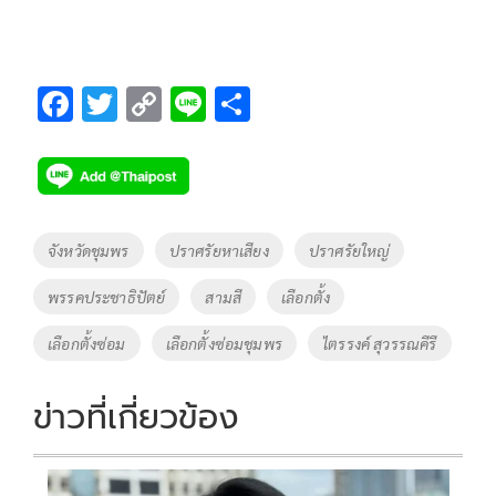
F
T
C
Li
S
ac
wi
o
n
h
e
tt
p
e
ar
b
er
y
e
o
Li
Tags
จังหวัดชุมพร
ปราศรัยหาเสียง
ปราศรัยใหญ่
o
n
พรรคประชาธิปัตย์
สามสี
เลือกตั้ง
k
k
เลือกตั้งซ่อม
เลือกตั้งซ่อมชุมพร
ไตรรงค์ สุวรรณคีรี
ข่าวที่เกี่ยวข้อง