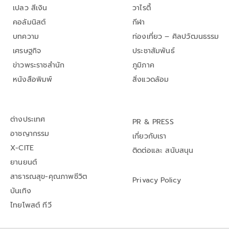
เปลว สีเงิน
วาไรตี้
คอลัมนิสต์
กีฬา
บทความ
ท่องเที่ยว – ศิลปวัฒนธรรม
เศรษฐกิจ
ประชาสัมพันธ์
ข่าวพระราชสำนัก
ภูมิภาค
หนังสือพิมพ์
สิ่งแวดล้อม
ต่างประเทศ
PR & PRESS
อาชญากรรม
เกี่ยวกับเรา
X-CITE
ติดต่อและ สนับสนุน
ยานยนต์
สาธารณสุข-คุณภาพชีวิต
Privacy Policy
บันเทิง
ไทยโพสต์ ทีวี