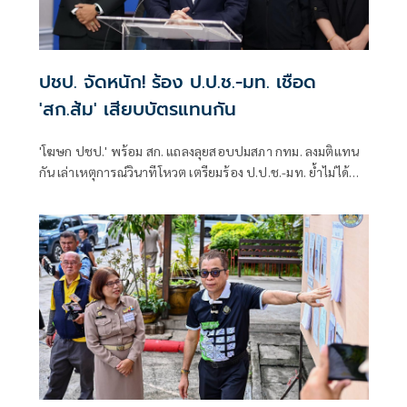
ปชป. จัดหนัก! ร้อง ป.ป.ช.-มท. เชือด
'สก.ส้ม' เสียบบัตรแทนกัน
'โฆษก ปชป.' พร้อม สก. แถลงลุยสอบปมสภา กทม. ลงมติแทน
กัน เล่าเหตุการณ์วินาทีโหวต เตรียมร้อง ป.ป.ช.-มท. ย้ำไม่ได้
กลั่นแกล้งทางการเมือง แต่ต้องร่วมสร้างความโปร่งใส