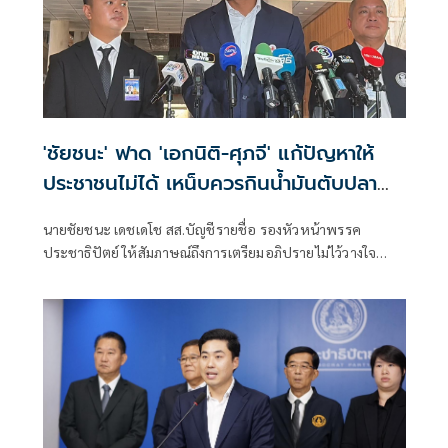
'ชัยชนะ' ฟาด 'เอกนิติ-ศุภจี' แก้ปัญหาให้
ประชาชนไม่ได้ เหน็บควรกินน้ำมันตับปลา
สมองจะได้ดีขึ้น
นายชัยชนะ เดชเดโช สส.บัญชีรายชื่อ รองหัวหน้าพรรค
ประชาธิปัตย์ ให้สัมภาษณ์ถึงการเตรียมอภิปรายไม่ไว้วางใจ
รัฐบาลของฝ่ายค้าน ว่า ต้องให้พรรคประชาชนเป็นผู้ยื่น เมื่อ
ไหร่ที่ฝ่ายค้านมีมติว่ายื่นอภิปรายไม่ไว้วางใจ พรรคร่วมฝ่าย
ค้านก็จะนำเรื่องกลับหารือแต่ละพรรค ยืนยันว่ามีความพร้อม
อยู่แล้ว ซึ่งต้องดูไทม์ไลน์ว่าพรรคประชาชนกำหนดช่วงไหน
เพราะเมื่อเปิดสภามา