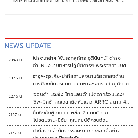
แจงอาจไม่ทันใจฝ่ายค้านบ้าง ชี้บางเรื่องต้องใช้เวลา ยันนายกฯ
ไม่เคยนิ่งนอนใจ สั่งการใกล้ชิดห้ามทอดทิ้งประชาชน
NEWS UPDATE
โปรดเกล้าฯ 'พันเอกสุภัทร ชูตินันทน์' ดำรง
23:49 น.
ตำแหน่งนายทหารปฏิบัติการฯ-พระราชทานยศ
'พลตรี'
ซาอุฯ-ตุรเคีย-ปากีสถานลงนามข้อตกลงด้าน
23:45 น.
การป้องกันประเทศท่ามกลางสงครามในภูมิภาค
'ฮอนด้า เรซซิ่ง ไทยแลนด์' เปิดฉากร้อนแรง!
22:46 น.
'ชิพ-มิกซ์' กดเวลาติดหัวแถว ARRC สนาม 4
ที่มัลดาลิกา
ศึกชิงชัยผู้ว่ากกท.เหลือ 2 แคนดิเดต
21:57 น.
'โปรดปราน-มีชัย' คุณสมบัติครบถ้วน
ปากีสถานจำกัดการรายงานข่าวของสื่อต่าง
21:47 น.