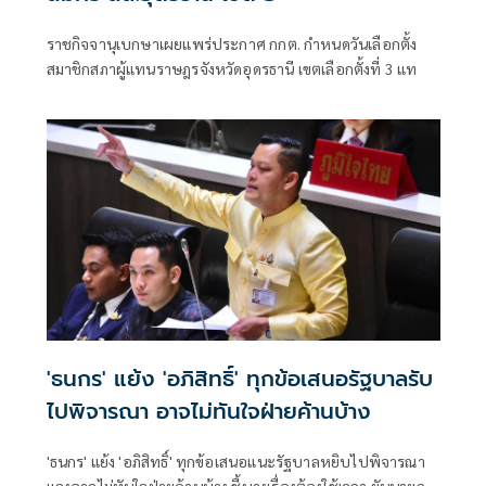
ราชกิจจานุเบกษาเผยแพร่ประกาศ กกต. กำหนดวันเลือกตั้ง
สมาชิกสภาผู้แทนราษฎรจังหวัดอุดรธานี เขตเลือกตั้งที่ 3 แท
'ธนกร' แย้ง 'อภิสิทธิ์' ทุกข้อเสนอรัฐบาลรับ
ไปพิจารณา อาจไม่ทันใจฝ่ายค้านบ้าง
'ธนกร' แย้ง 'อภิสิทธิ์' ทุกข้อเสนอแนะรัฐบาลหยิบไปพิจารณา