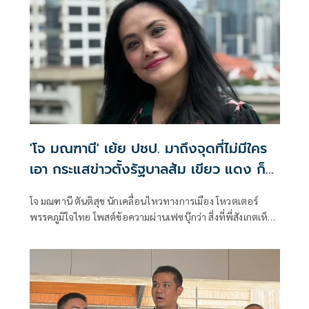
'โจ มณฑานี' เย้ย ปชป. มาถึงจุดที่ไม่มีใคร
เอา กระแสข่าวตั้งรัฐบาลส้ม เขียว แดง ก็
ยังไม่มีฟ้าเลย
โจ มณฑานี ตันติสุข นักเคลื่อนไหวทางการเมือง โหวตเตอร์
พรรคภูมิใจไทย โพสต์ข้อความผ่านเฟซบุ๊กว่า สิ่งที่พี่สังเกตเห็น
ในกระแสข่าวรัฐบาลส้มโอแดงคือ ไม่มีฟ้าอยู่ในนั้นเลย มาถึงจุด
ที่เป็นพรรคที่ทุกฝั่งลืมได้ไงเนี้ย