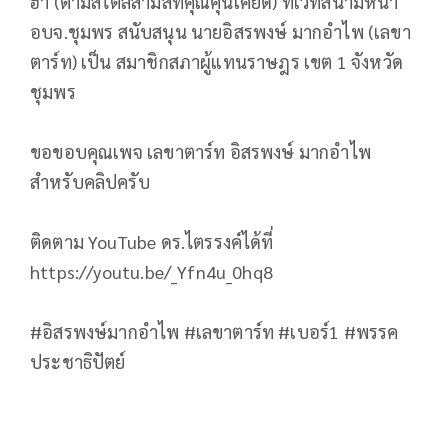
ฮา (ตามสไตล์สามสีที่คุณคุ้นเคยดี) ที่เวทีสนามหน้า
อบจ.ชุมพร สนับสนุน นายอิสรพงษ์ มากอำไพ (เลขา
ตาร์ท) เป็น สมาชิกสภาผู้แทนราษฎร เขต 1 จังหวัด
ชุมพร
ขอขอบคุณเพจ เลขาตาร์ท อิสรพงษ์ มากอำไพ
สำหรับคลิปครับ
ติดตาม YouTube ดร.ไตรรงค์ได้ที่
https://youtu.be/_Yfn4u_0hq8
#อิสรพงษ์มากอำไพ #เลขาตาร์ท #เบอร์1 #พรรค
ประชาธิปัตย์