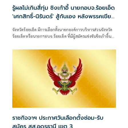
รู้ผลไม่เกินสี่ทุ่ม ชิงเก้าอี้ นายกอบจ.ร้อยเอ็ด
'เศกสิทธิ์-นิรันดร์' สู้กันเอง หลังพรรคเขียว
หลีกทาง
จังหวัดร้อยเอ็ด มีการเลือกตั้งนายกองค์การบริหารส่วนจังหวัด
ร้อยเอ็ดหรือนายกฯอบจ.ร้อยเอ็ด ที่มีผู้สมัครแข่งขันชิงเก้าอี้นา
ยกฯอบจ.ร้อยเอ็ดรอบนี้สามคน
ราชกิจจาฯ ประกาศวันเลือกตั้งซ่อม-รับ
สมัคร สส.อุดรธานี เขต 3