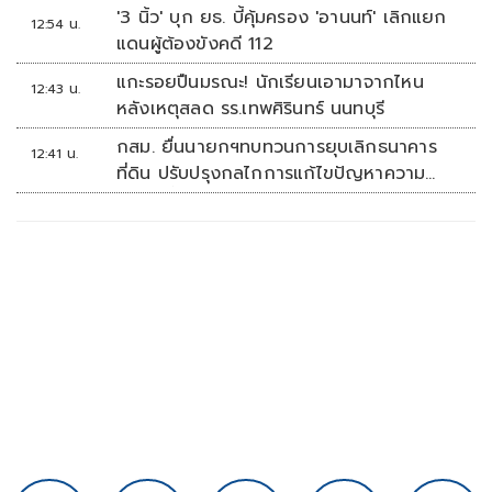
'3 นิ้ว' บุก ยธ. บี้คุ้มครอง 'อานนท์' เลิกแยก
12:54 น.
แดนผู้ต้องขังคดี 112
แกะรอยปืนมรณะ! นักเรียนเอามาจากไหน
12:43 น.
หลังเหตุสลด รร.เทพศิรินทร์ นนทบุรี
กสม. ยื่นนายกฯทบทวนการยุบเลิกธนาคาร
12:41 น.
ที่ดิน ปรับปรุงกลไกการแก้ไขปัญหาความ
เหลื่อมล้ำ