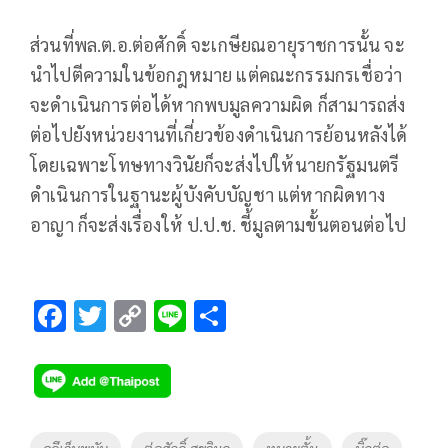
ส่วนที่พล.ต.อ.ต่อศักดิ์ จะเกษียณอายุราชการนั้น จะ
นำไปตีความในข้อกฎหมาย แต่คณะกรรมกรเชื่อว่า
จะดำเนินการต่อได้หากพบมูลความผิด ก็สามารถส่ง
ต่อไปยังหน่วยงานที่เกี่ยวข้องดำเนินการย้อนหลังได้
โดยเฉพาะโทษทางวินัยก็จะส่งไปให้นายกรัฐมนตรี
ดำเนินการในฐานะผู้บังคับบัญชา แต่หากผิดทาง
อาญา ก็จะส่งเรื่องให้ ป.ป.ช. ชี้มูลตามขั้นตอนต่อไป
F
T
C
Li
S
ac
wi
o
n
h
e
tt
p
e
ar
b
er
y
e
o
Li
Tags