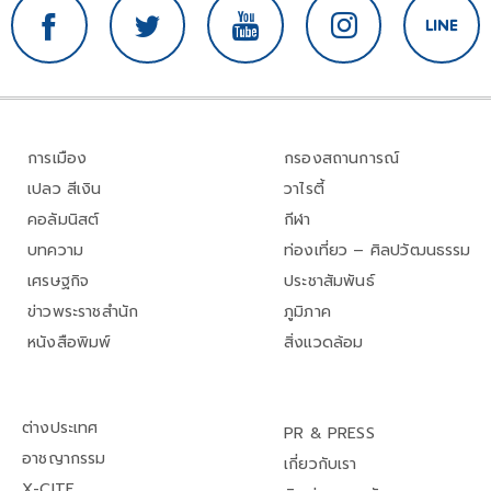
การเมือง
กรองสถานการณ์
เปลว สีเงิน
วาไรตี้
คอลัมนิสต์
กีฬา
บทความ
ท่องเที่ยว – ศิลปวัฒนธรรม
เศรษฐกิจ
ประชาสัมพันธ์
ข่าวพระราชสำนัก
ภูมิภาค
หนังสือพิมพ์
สิ่งแวดล้อม
ต่างประเทศ
PR & PRESS
อาชญากรรม
เกี่ยวกับเรา
X-CITE