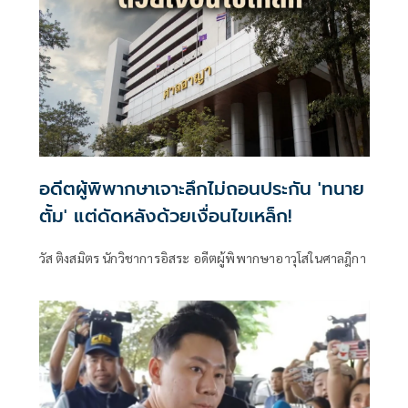
อดีตผู้พิพากษาเจาะลึกไม่ถอนประกัน 'ทนาย
ตั้ม' แต่ดัดหลังด้วยเงื่อนไขเหล็ก!
วัส ติงสมิตร นักวิชาการอิสระ อดีตผู้พิพากษาอาวุโสในศาลฎีกา