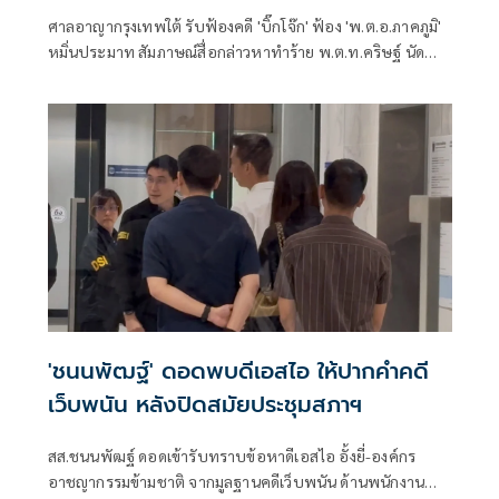
ศาลอาญากรุงเทพใต้ รับฟ้องคดี 'บิ๊กโจ๊ก' ฟ้อง 'พ.ต.อ.ภาคภูมิ'
หมิ่นประมาท สัมภาษณ์สื่อกล่าวหาทำร้าย พ.ต.ท.คริษฐ์ นัด
สอบคำให้การ 7 ก.ย. 69
'ชนนพัฒฐ์' ดอดพบดีเอสไอ ให้ปากคำคดี
เว็บพนัน หลังปิดสมัยประชุมสภาฯ
สส.ชนนพัฒฐ์ ดอดเข้ารับทราบข้อหาดีเอสไอ อั้งยี่-องค์กร
อาชญากรรมข้ามชาติ จากมูลฐานคดีเว็บพนัน ด้านพนักงาน