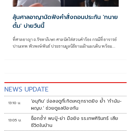
ลุ้นศาลอาญานัดฟังคำสั่งถอนประกัน 'ทนาย
ตั้ม' บ่ายวันนี้
ที่ศาลอาญา ถ.รัชดาภิเษก ศาลนัดไต่สวนคำร้อง กรณีที่อาจารย์
ปานเทพ พัวพงษ์พันธ์ ประธานมูลนิธิยามเฝ้าแผนดิน พร้อม
ด้วย น.ส อั
NEWS UPDATE
'อนุทิน' จ่อลงดูที่เกิดเหตุกราดยิง ย้ำ 'กำนัน-
13:10 น.
ผญบ.' ช่วยดูแลป้องกัน
ช็อกซ้ำ! พบปู่-ย่า มือยิง รร.เทพศิรินทร์ เสีย
13:05 น.
ชีวิตในบ้าน