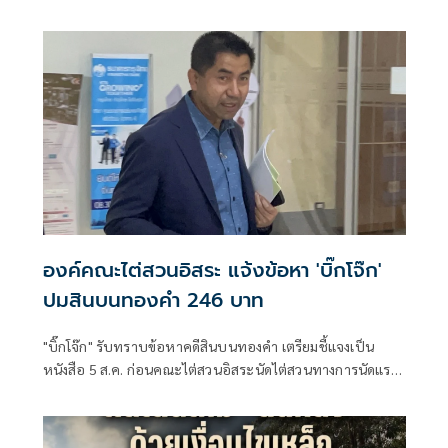
สอบสวน ยืนยัน ภายหลังเจ้าตัวเข้ารับทราบข้อกล่าวหา ต้อง
สอบสวนปากคำเพิ่มเติมตามประเด็นทางคดี
องค์คณะไต่สวนอิสระ แจ้งข้อหา 'บิ๊กโจ๊ก'
ปมสินบนทองคำ 246 บาท
"บิ๊กโจ๊ก" รับทราบข้อหาคดีสินบนทองคำ เตรียมชี้แจงเป็น
หนังสือ 5 ส.ค. ก่อนคณะไต่สวนอิสระนัดไต่สวนทางการนัดแรก
27 ส.ค. จวกทำคดีลักลั่นมูลเหตุเดียวกันดำเนินคดี 2 ที่