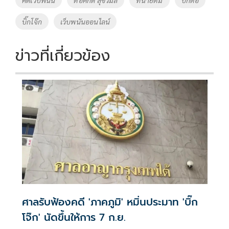
คดีเว็บพนัน
ต่อศักดิ์ สุขวิมล
ทนายตั้ม
บิ๊กต่อ
o
n
บิ๊กโจ๊ก
เว็บพนันออนไลน์
k
k
ข่าวที่เกี่ยวข้อง
ศาลรับฟ้องคดี 'ภาคภูมิ' หมิ่นประมาท 'บิ๊ก
โจ๊ก' นัดขึ้นให้การ 7 ก.ย.