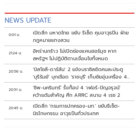
NEWS UPDATE
เปิดลึก มหาดไทย ขยับ รีเซ็ต คุมอาวุธปืน ฝ่าย
0:01 น.
กฎหมายแทงสวน
อิหร่านกร้าว ไม่เปิดช่องแคบฮอร์มุซ หาก
21:24 น.
สหรัฐฯ ไม่ปฏิบัติตามเงื่อนไขทั้งหมด
'บิสโซลี-ดาร์ลัน' 2 แข้งบราซิลซัดคนละประตู
20:56 น.
'บุรีรัมย์' บุกเชือด 'ราชบุรี' เก็บชัยอุ่นเครื่อง 4
นัดรวด
'ชิพ-นครินทร์' รั้งท็อป 4 'เฟอร์-ปัญจรุจน์'
20:51 น.
คว้าแต้มสำคัญ ศึก ARRC สนาม 4 เรซ 2
เปิดลึก 'กรมการปกครอง-มท.' ขยับรีเซ็ต-
20:45 น.
นิรโทษกรรม อาวุธปืนทั่วประเทศ