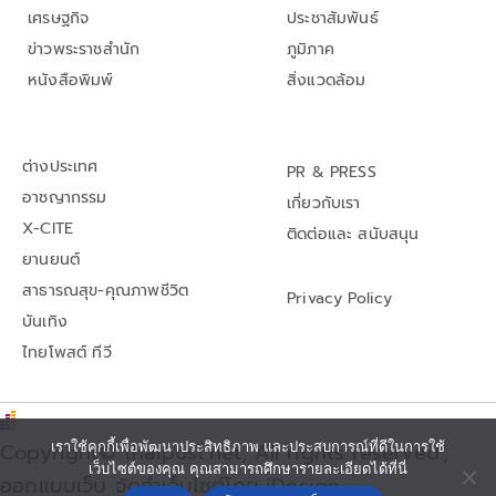
เศรษฐกิจ
ประชาสัมพันธ์
ข่าวพระราชสำนัก
ภูมิภาค
หนังสือพิมพ์
สิ่งแวดล้อม
ต่างประเทศ
PR & PRESS
อาชญากรรม
เกี่ยวกับเรา
X-CITE
ติดต่อและ สนับสนุน
ยานยนต์
สาธารณสุข-คุณภาพชีวิต
Privacy Policy
บันเทิง
ไทยโพสต์ ทีวี
Copyright© thaipost.net, All rights reserved.,
เราใช้คุกกี้เพื่อพัฒนาประสิทธิภาพ และประสบการณ์ที่ดีในการใช้
เว็บไซต์ของคุณ คุณสามารถศึกษารายละเอียดได้ที่นี่
ออกแบบเว็บ จัดทำเว็บไซต์โดย iDesign