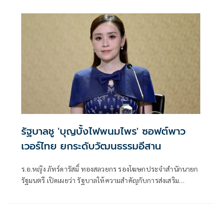
รัฐบาลชู 'บุญบั้งไฟพนมไพร' ซอฟต์พาว
เวอร์ไทย ยกระดับวัฒนธรรมอีสาน
ร.อ.หญิง ภัทร์ดารัสมิ์ ทองสลวยกร รองโฆษกประจำสำนักนายก
รัฐมนตรี เปิดเผยว่า รัฐบาลให้ความสำคัญกับการส่งเสริม
ประเพณีและวัฒนธรรมไทยในฐานะ “Soft Power”