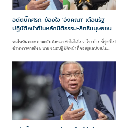
อดีตบิ๊กศรภ. ข้องใจ 'อังคณา' เตือนรัฐ
ปฏิบัติหน้าที่ในหลักนิติธรรม-สิทธิมนุษยชน
ถาม 'ทำไมไม่ไปว่าโจรบ้าง'
พลโทนันทเดช ถามกลับอังคณา ทำไมไม่ไปว่าโจรบ้าง ที่จู่ๆก็ไป
ฆ่าทหารตายถึง 5 นาย ขณะปฏิบัติหน้าที่คอยดูแลปชช.ใน
พื้นที่ ทหารเหล่านั้นก็มีครอบครัว