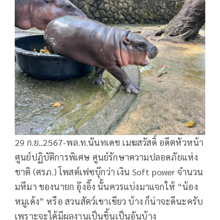
29 ก.ย..2567-พล.ท.นันทเดช เมฆสวัสดิ์ อดีตหัวหน้า
ศูนย์ปฏิบัติการพิเศษ ศูนย์รักษาความปลอดภัยแห่ง
ชาติ (ศรภ.) โพสต์เฟซบุ๊กว่า เงิน Soft power จำนวน
มหึมา ของนายก อุ๊งอิ๊ง นั้นควรแบ่งมาแจกให้ “น้อง
หมูเด้ง” หรือ สวนสัตว์เขาเขียว บ้าง ก็น่าจะดีนะครับ
เพราะจะได้มีผลงานเป็นชิ้นเป็นอันบ้าง