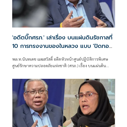
'อดีตบิ๊กศรภ.' เล่าเรื่อง บนแผ่นดินรัชกาลที่
10 การทรงงานของในหลวง แบบ 'ปิดทอง
หลังพระ'
พล.ท.นันทเดช เมฆสวัสดิ์ อดีตหัวหน้าศูนย์ปฏิบัติการพิเศษ
ศูนย์รักษาความปลอดภัยแห่งชาติ (ศรภ.) เรื่อง บนแผ่นดิน
รัชกาลที่ 10 มีเนื้อหาดังนี้