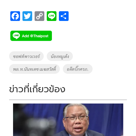
F
T
C
Li
S
ac
wi
o
n
h
e
tt
p
e
ar
b
er
y
e
o
Li
Tags
ซอฟต์พาวเวอร์
น้องหมูเด้ง
o
n
พล.ท.นันทเดช เมฆสวัสดิ์
อดีตบิ๊กศรภ.
k
k
ข่าวที่เกี่ยวข้อง