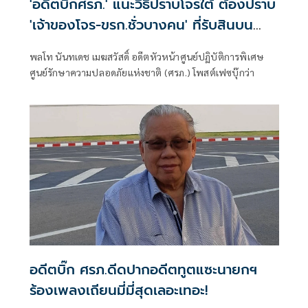
'อดีตบิ๊กศรภ.' แนะวิธีปราบโจรใต้ ต้องปราบ
'เจ้าของโจร-ขรก.ชั่วบางคน' ที่รับสินบน
เจ้าของโจร
พลโท นันทเดช เมฆสวัสดิ์ อดีตหัวหน้าศูนย์ปฏิบัติการพิเศษ
ศูนย์รักษาความปลอดภัยแห่งชาติ (ศรภ.) โพสต์เฟซบุ๊กว่า
อดีตบิ๊ก ศรภ.ดีดปากอดีตทูตแซะนายกฯ
ร้องเพลงเถียนมี่มี่สุดเลอะเทอะ!