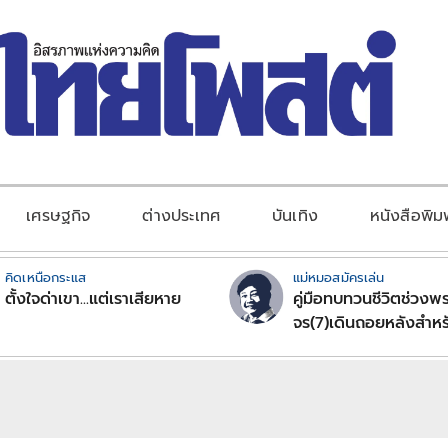
เศรษฐกิจ
ต่างประเทศ
บันเทิง
หนังสือพิม
คิดเหนือกระแส
แม่หมอสมัครเล่น
ตั้งใจด่าเขา...แต่เราเสียหาย
คู่มือทบทวนชีวิตช่วงพร
จร(7)เดินถอยหลังสำหร
ลัคนาราศีตอนที่2