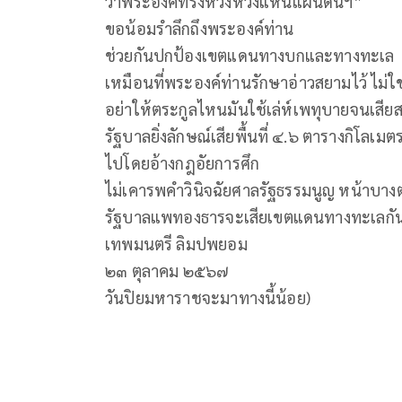
ว่าพระองค์ทรงห่วงหวงแหนแผ่นดินฯ”
ขอน้อมรำลึกถึงพระองค์ท่าน
ช่วยกันปกป้องเขตแดนทางบกและทางทะเล
เหมือนที่พระองค์ท่านรักษาอ่าวสยามไว้ ไม่ใ
อย่าให้ตระกูลไหนมันใช้เล่ห์เพทุบายจนเสีย
รัฐบาลยิ่งลักษณ์เสียพื้นที่ ๔.๖ ตารางกิโ
ไปโดยอ้างกฎอัยการศึก
ไม่เคารพคำวินิจฉัยศาลรัฐธรรมนูญ หน้าบา
รัฐบาลแพทองธารจะเสียเขตแดนทางทะเลกันอ
เทพมนตรี ลิมปพยอม
๒๓ ตุลาคม ๒๕๖๗
วันปิยมหาราชจะมาทางนี้น้อย)