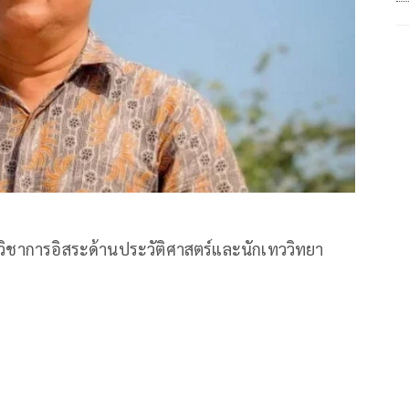
ิชาการอิสระด้านประวัติศาสตร์และนักเทววิทยา