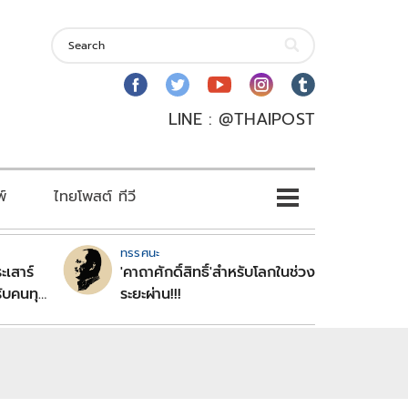
LINE : @THAIPOST
พ์
ไทยโพสต์ ทีวี
ทรรศนะ
ะเสาร์
'คาถาศักดิ์สิทธิ์'สำหรับโลกในช่วง
ับคนทุก
ระยะผ่าน!!!