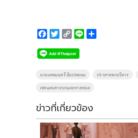
F
T
C
Li
S
ac
wi
o
n
h
e
tt
p
e
ar
b
er
y
e
o
Li
Tags
นายเทพมนตรี ลิมปพยอม
ปราสาทพระวิหาร
o
n
เขตแดนทางบกและทางทะเล
k
k
ข่าวที่เกี่ยวข้อง