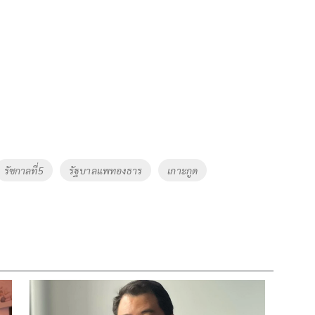
รัชกาลที่5
รัฐบาลแพทองธาร
เกาะกูด