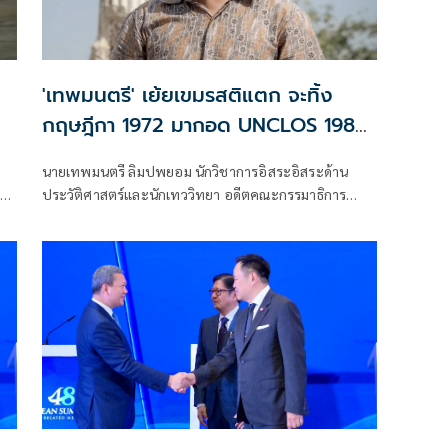
'เทพมนตรี' เย้ยเขมรสติแตก จะทิ้ง
กฤษฎีกา 1972 มากอด UNCLOS 1982
หรือจะเอาทั้งคู่
นายเทพมนตรี ลิมปพยอม นักวิชาการอิสระอิสระด้าน
็ด
ประวัติศาสตร์และนักเทววิทยา อดีตคณะกรรมาธิการ
วิสามัญศึกษาข้อดี-ข้อเสียการยกเลิก MOU 2544 (และ
2543) สภาผู้แทนราษฎร โพสต์เฟซบุ๊ก ว่า เขมรสติแตก