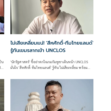
ไม่เสียเหลี่ยมแน่! 'สีหศักดิ์-ทีมไทยแลนด์'
รู้ทันเขมรลากเข้า UNCLOS
ป็น
'นักรัฐศาสตร์' ชี้อย่าตกใจเกมกัมพูชาเดินหน้า UNCLOS
ป
มั่นใจ 'สีหศักดิ์-ทีมไทยแลนด์' รู้ทัน ไม่เสียเหลี่ยม พร้อม
่ง
เตรียมรับมือครบทุกมิติ