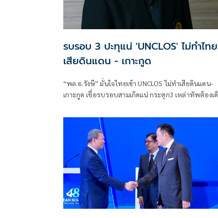
รบรอบ 3 ปะทุแน่ 'UNCLOS' ไม่ทำไทย
เสียดินแดน - เกาะกูด
“พล.อ.รังษี” มั่นใจไทยเข้า UNCLOS ไม่ทำเสียดินแดน-
เกาะกูด เชื่อรบรอบสามเกิดแน่ กระตุก3 เหล่าทัพต้องเด
ขาด รบ-รุก นอกประเทศ