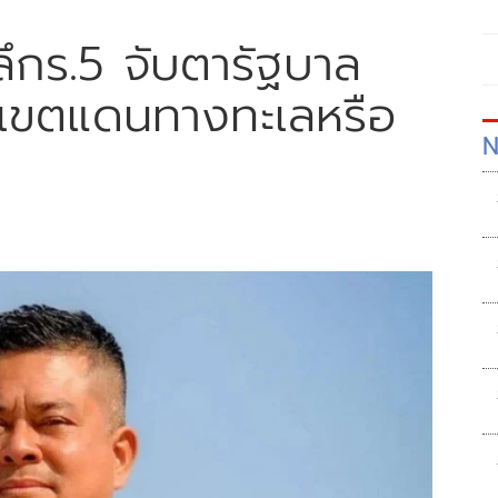
ลึกร.5 จับตารัฐบาล
ยเขตแดนทางทะเลหรือ
N