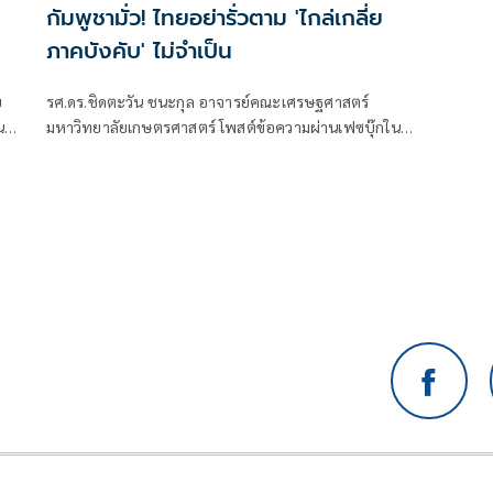
กัมพูชามั่ว! ไทยอย่ารั่วตาม 'ไกล่เกลี่ย
ภาคบังคับ' ไม่จำเป็น
ย
รศ.ดร.ชิดตะวัน ชนะกุล อาจารย์คณะเศรษฐศาสตร์
น
มหาวิทยาลัยเกษตรศาสตร์ โพสต์ข้อความผ่านเฟซบุ๊กใน
าง
หัวข้อ *กัมพูชามั่ว…ไทยอย่ารั่วตาม! โดยระบุว่า
ห้
ของ