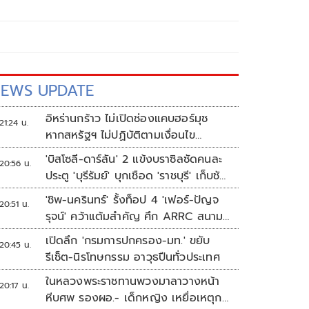
EWS UPDATE
อิหร่านกร้าว ไม่เปิดช่องแคบฮอร์มุซ
21:24 น.
หากสหรัฐฯ ไม่ปฏิบัติตามเงื่อนไข
ทั้งหมด
'บิสโซลี-ดาร์ลัน' 2 แข้งบราซิลซัดคนละ
20:56 น.
ประตู 'บุรีรัมย์' บุกเชือด 'ราชบุรี' เก็บชัย
อุ่นเครื่อง 4 นัดรวด
'ชิพ-นครินทร์' รั้งท็อป 4 'เฟอร์-ปัญจ
20:51 น.
รุจน์' คว้าแต้มสำคัญ ศึก ARRC สนาม
4 เรซ 2
เปิดลึก 'กรมการปกครอง-มท.' ขยับ
20:45 น.
รีเซ็ต-นิรโทษกรรม อาวุธปืนทั่วประเทศ
ในหลวงพระราชทานพวงมาลาวางหน้า
20:17 น.
หีบศพ รองผอ.- เด็กหญิง เหยื่อเหตุก