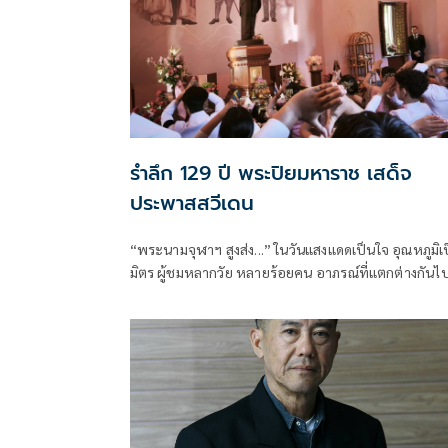
รำลึก 129 ปี พระปิยมหาราช เสด็จ
ประพาสสวีเดน
“พระนามจุฬาฯ สูงส่ง...” ในวันแสงแดดเป็นใจ อุณหภูมิเ
มิตร ผู้ชมหลากวัย หลายร้อยคน อาภรณ์ที่แตกต่างกันไ
บ้างสวมชุดสากล บางคนชุดลำลอง และจำนวนไม่น้อยแต
ชุดไทยโบราณ